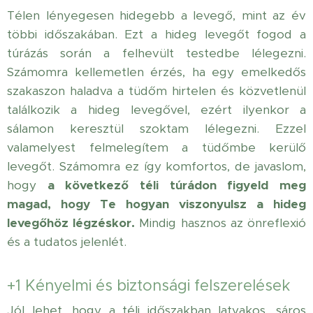
Télen lényegesen hidegebb a levegő, mint az év
többi időszakában. Ezt a hideg levegőt fogod a
túrázás során a felhevült testedbe lélegezni.
Számomra kellemetlen érzés, ha egy emelkedős
szakaszon haladva a tüdőm hirtelen és közvetlenül
találkozik a hideg levegővel, ezért ilyenkor a
sálamon keresztül szoktam lélegezni. Ezzel
valamelyest felmelegítem a tüdőmbe kerülő
levegőt. Számomra ez így komfortos, de javaslom,
hogy
a következő téli túrádon figyeld meg
magad, hogy Te hogyan viszonyulsz a hideg
levegőhöz légzéskor.
Mindig hasznos az önreflexió
és a tudatos jelenlét.
+1 Kényelmi és biztonsági felszerelések
Jól lehet, hogy a téli időszakban latyakos, sáros