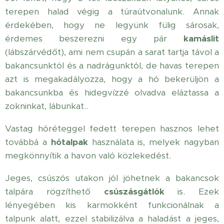
terepen halad végig a túraútvonalunk. Annak
érdekében, hogy ne legyünk fülig sárosak,
érdemes beszerezni egy pár
kamáslit
(lábszárvédőt), ami nem csupán a sarat tartja távol a
bakancsunktól és a nadrágunktól, de havas terepen
azt is megakadályozza, hogy a hó bekerüljön a
bakancsunkba és hidegvízzé olvadva eláztassa a
zokninkat, lábunkat..
Vastag hóréteggel fedett terepen hasznos lehet
továbbá a
hótalpak
használata is, melyek nagyban
megkönnyítik a havon való közlekedést.
Jeges, csúszós utakon jól jöhetnek a bakancsok
talpára rögzíthető
csúszásgátlók
is. Ezek
lényegében kis karmokként funkcionálnak a
talpunk alatt, ezzel stabilizálva a haladást a jeges,