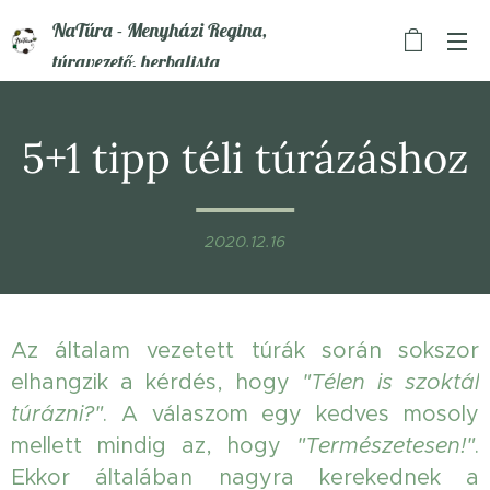
NaTúra - Menyházi Regina,
túravezető, herbalista
5+1 tipp téli túrázáshoz
2020.12.16
Az általam vezetett túrák során sokszor
elhangzik a kérdés, hogy
"Télen is szoktál
túrázni?"
. A válaszom egy kedves mosoly
mellett mindig az, hogy
"Természetesen!"
.
Ekkor általában nagyra kerekednek a