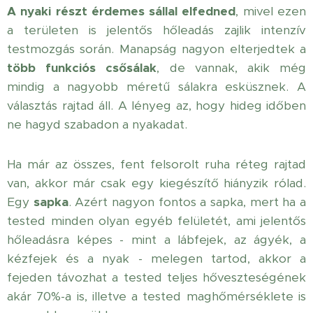
A nyaki részt érdemes sállal elfedned
, mivel ezen
a területen is jelentős hőleadás zajlik intenzív
testmozgás során. Manapság nagyon elterjedtek a
több funkciós csősálak
, de vannak, akik még
mindig a nagyobb méretű sálakra esküsznek. A
választás rajtad áll. A lényeg az, hogy hideg időben
ne hagyd szabadon a nyakadat.
Ha már az összes, fent felsorolt ruha réteg rajtad
van, akkor már csak egy kiegészítő hiányzik rólad.
Egy
sapka
. Azért nagyon fontos a sapka, mert ha a
tested minden olyan egyéb felületét, ami jelentős
hőleadásra képes - mint a lábfejek, az ágyék, a
kézfejek és a nyak - melegen tartod, akkor a
fejeden távozhat a tested teljes hőveszteségének
akár 70%-a is, illetve a tested maghőmérséklete is