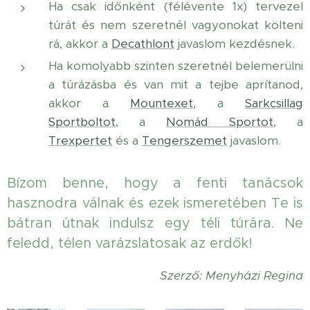
Ha csak időnként (félévente 1x) tervezel
túrát és nem szeretnél vagyonokat költeni
rá, akkor a
Decathlont
javaslom kezdésnek.
Ha komolyabb szinten szeretnél belemerülni
a túrázásba és van mit a tejbe aprítanod,
akkor a
Mountexet
, a
Sarkcsillag
Sportboltot
, a
Nomád Sportot
, a
Trexpertet
és a
Tengerszemet
javaslom.
Bízom benne, hogy a fenti tanácsok
hasznodra válnak és ezek ismeretében Te is
bátran útnak indulsz egy téli túrára. Ne
feledd, télen varázslatosak az erdők!
Szerző: Menyházi Regina