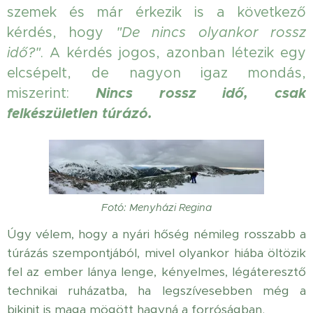
szemek és már érkezik is a következő
kérdés, hogy
"De nincs olyankor rossz
idő?"
. A kérdés jogos, azonban létezik egy
elcsépelt, de nagyon igaz mondás,
miszerint:
Nincs rossz idő, csak
felkészületlen túrázó.
Fotó: Menyházi Regina
Úgy vélem, hogy a nyári hőség némileg rosszabb a
túrázás szempontjából, mivel olyankor hiába öltözik
fel az ember lánya lenge, kényelmes, légáteresztő
technikai ruházatba, ha legszívesebben még a
bikinit is maga mögött hagyná a forróságban.