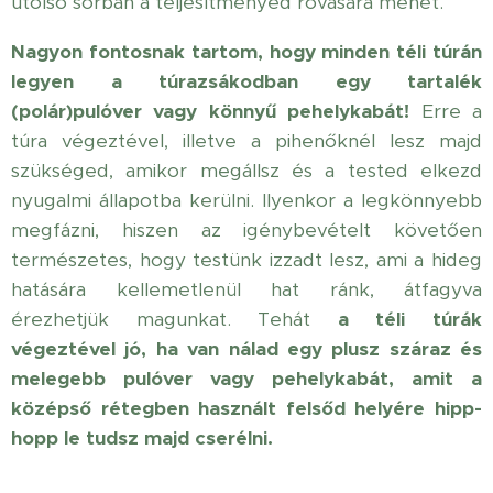
utolsó sorban a teljesítményed rovására mehet.
Nagyon fontosnak tartom, hogy minden téli túrán
legyen a túrazsákodban egy tartalék
(polár)pulóver vagy könnyű pehelykabát!
Erre a
túra végeztével, illetve a pihenőknél lesz majd
szükséged, amikor megállsz és a tested elkezd
nyugalmi állapotba kerülni. Ilyenkor a legkönnyebb
megfázni, hiszen az igénybevételt követően
természetes, hogy testünk izzadt lesz, ami a hideg
hatására kellemetlenül hat ránk, átfagyva
érezhetjük magunkat. Tehát
a téli túrák
végeztével jó, ha van nálad egy plusz száraz és
melegebb pulóver vagy pehelykabát, amit a
középső rétegben használt felsőd helyére hipp-
hopp le tudsz majd cserélni.