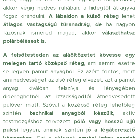
akkor végig nedves ruhában, a hidegtől átfagyva
fogsz kirándulni.
A lábaidon a külső réteg
lehet
átlagos vastagságú túranadrág
,
de
ha nagyon
fázósnak ismered magad, akkor
választhatsz
polárbélésest is
.
A felsőtesteden az aláöltözetet kövesse egy
melegen tartó középső réteg
, ami semmi esetre
se legyen pamut anyagból. Ez azért fontos, mert
ami nedvességet az alsó réteg elvezet, azt a pamut
anyag kiválóan felszívja és lényegében
didereghetnél az izzadságodtól átnedvesedett
pulóver miatt. Szóval a középső réteg lehetőleg
szintén
technikai anyagból készült
, aktív
testmozgáshoz tervezett
póló vagy hosszú ujjú
pulcsi
legyen, aminek szintén
jó a légáteresztő
képessége.
Ezt a réteget
egyéni igény szerint