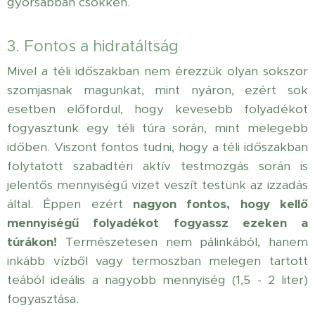
gyorsabban csökken.
3. Fontos a hidratáltság
Mivel a téli időszakban nem érezzük olyan sokszor
szomjasnak magunkat, mint nyáron, ezért sok
esetben előfordul, hogy kevesebb folyadékot
fogyasztunk egy téli túra során, mint melegebb
időben. Viszont fontos tudni, hogy a téli időszakban
folytatott szabadtéri aktív testmozgás során is
jelentős mennyiségű vizet veszít testünk az izzadás
által. Éppen ezért
nagyon fontos, hogy kellő
mennyiségű folyadékot fogyassz ezeken a
túrákon!
Természetesen nem pálinkából, hanem
inkább vízből vagy termoszban melegen tartott
teából ideális a nagyobb mennyiség (1,5 - 2 liter)
fogyasztása.