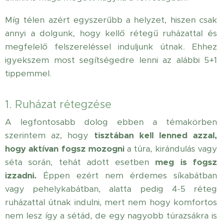
Míg télen azért egyszerűbb a helyzet, hiszen csak
annyi a dolgunk, hogy kellő rétegű ruházattal és
megfelelő felszereléssel induljunk útnak. Ehhez
igyekszem most segítségedre lenni az alábbi 5+1
tippemmel.
1. Ruházat rétegzése
A legfontosabb dolog ebben a témakörben
szerintem az, hogy
tisztában kell lenned azzal,
hogy aktívan fogsz mozogni
a túra, kirándulás vagy
séta során, tehát adott esetben
meg is fogsz
izzadni.
Éppen ezért nem érdemes síkabátban
vagy pehelykabátban, alatta pedig 4-5 réteg
ruházattal útnak indulni, mert nem hogy komfortos
nem lesz így a sétád, de egy nagyobb túrazsákra is