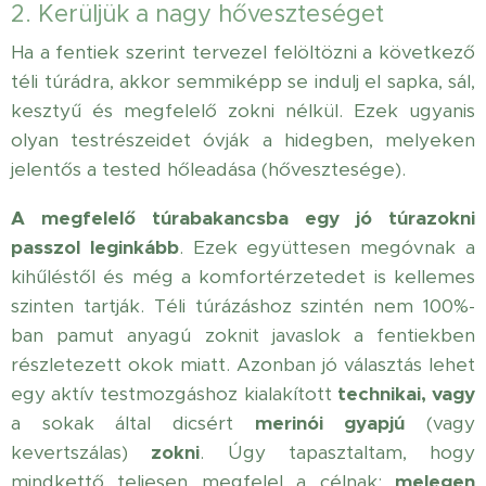
2. Kerüljük a nagy hőveszteséget
Ha a fentiek szerint tervezel felöltözni a következő
téli túrádra, akkor semmiképp se indulj el sapka, sál,
kesztyű és megfelelő zokni nélkül. Ezek ugyanis
olyan testrészeidet óvják a hidegben, melyeken
jelentős a tested hőleadása (hővesztesége).
A megfelelő túrabakancsba egy jó túrazokni
passzol leginkább
. Ezek együttesen megóvnak a
kihűléstől és még a komfortérzetedet is kellemes
szinten tartják. Téli túrázáshoz szintén nem 100%-
ban pamut anyagú zoknit javaslok a fentiekben
részletezett okok miatt. Azonban jó választás lehet
egy aktív testmozgáshoz kialakított
technikai, vagy
a sokak által dicsért
merinói gyapjú
(vagy
kevertszálas)
zokni
. Úgy tapasztaltam, hogy
mindkettő teljesen megfelel a célnak:
melegen