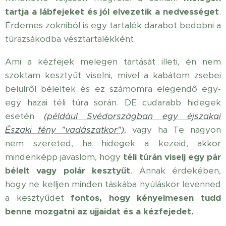
tartja a lábfejeket és jól elvezetik a nedvességet
.
Érdemes zokniból is egy tartalék darabot bedobni a
túrazsákodba vésztartalékként.
Ami a kézfejek melegen tartását illeti, én nem
szoktam kesztyűt viselni, mivel a kabátom zsebei
belülről béleltek és ez számomra elegendő egy-
egy hazai téli túra során. DE cudarabb hidegek
esetén
(például Svédországban egy éjszakai
Északi fény "vadászatkor")
, vagy ha Te nagyon
nem szereted, ha hidegek a kezeid, akkor
mindenképp javaslom, hogy
téli túrán viselj egy pár
bélelt vagy polár kesztyűt
. Annak érdekében,
hogy ne kelljen minden táskába nyúláskor levenned
a kesztyűdet
fontos, hogy kényelmesen tudd
benne mozgatni az ujjaidat és a kézfejedet.