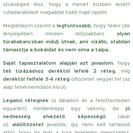
szükséged lesz, hogy a menet közben levett
ruhadarabokat magaddal tudd majd cipelni.
Meglátásom szerint a
legfontosabb
, hogy télen (de
lényegében minden időszakban)
olyan
túrabakancsban indulj útnak, ami vízálló, stabilan
támasztja a bokáidat és nem sima a talpa.
Saját tapasztalatom alapján azt javaslom
, hogy
téli túrázáshoz
deréktól lefelé 2 réteg
, míg
deréktól felfelé 3-4 réteg
öltözetet vegyél fel (az
alap fehérneműdön kívül).
Legalsó rétegnek
(a lábaidon és a felsőtesteden
egyaránt) mindenképp egy vékony, de
jó
nedvesség elvezető képességű
(akár
sí)
aláöltözetet
javaslok, így nem kell tartanod
attól, hogy ha már a túra legelején megizzadsz,