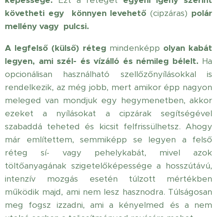
követheti egy könnyen levehető
(cipzáras)
polár
mellény vagy
pulcsi.
A legfelső (külső) réteg
mindenképp
olyan kabát
legyen, ami szél- és vízálló és némileg bélelt.
Ha
opcionálisan használható szellőzőnyílásokkal is
rendelkezik, az még jobb, mert amikor épp nagyon
meleged van mondjuk egy hegymenetben, akkor
ezeket a nyílásokat a cipzárak segítségével
szabaddá teheted és kicsit felfrissülhetsz. Ahogy
már említettem, semmiképp se legyen a felső
réteg sí- vagy pehelykabát, mivel azok
töltőanyagának szigetelőképessége a hosszútávú,
intenzív mozgás esetén túlzott mértékben
működik majd, ami nem lesz hasznodra. Túlságosan
meg fogsz izzadni, ami a kényelmed és a nem