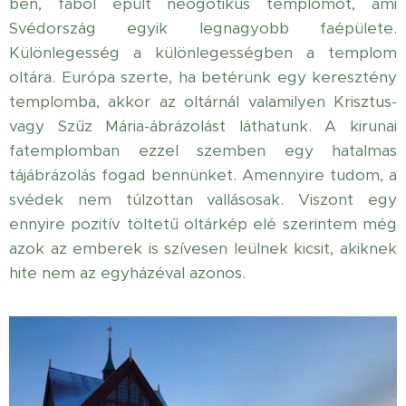
ben, fából épült neogótikus templomot, ami
Svédország egyik legnagyobb faépülete.
Különlegesség a különlegességben a templom
oltára. Európa szerte, ha betérünk egy keresztény
templomba, akkor az oltárnál valamilyen Krisztus-
vagy Szűz Mária-ábrázolást láthatunk. A kirunai
fatemplomban ezzel szemben egy hatalmas
tájábrázolás fogad bennünket. Amennyire tudom, a
svédek nem túlzottan vallásosak. Viszont egy
ennyire pozitív töltetű oltárkép elé szerintem még
azok az emberek is szívesen leülnek kicsit, akiknek
hite nem az egyházéval azonos.