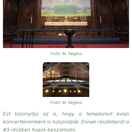
Fotó: M. Regina
Fotó: M. Regina
Ezt bizonyítja az is, hogy a templomot kvázi
koncertteremként is használják. Ennek részleteiről a
#3 részben fogok beszámolni.