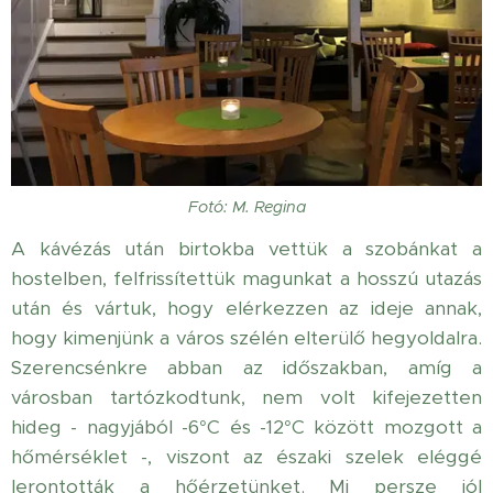
Fotó: M. Regina
A kávézás után birtokba vettük a szobánkat a
hostelben, felfrissítettük magunkat a hosszú utazás
után és vártuk, hogy elérkezzen az ideje annak,
hogy kimenjünk a város szélén elterülő hegyoldalra.
Szerencsénkre abban az időszakban, amíg a
városban tartózkodtunk, nem volt kifejezetten
hideg - nagyjából -6°C és -12°C között mozgott a
hőmérséklet -, viszont az északi szelek eléggé
lerontották a hőérzetünket. Mi persze jól