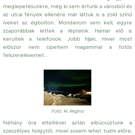
meglepetésünkre, még ki sem értünk a városból és
az utcai fények ellenére már láttuk is a zöld színű
íveket az égbolton. Mondanom sem kell, egyre
szaporábbak lettek a lépteink. Hamar elő is
kerültek a telefonok. Jobb híján, mivel most
először nem cipeltem magammal a fotós
felszerelésemet...
Fotó: M. Regina
Néhány óra elteltével aztán elbúcsúztunk a
szeszélyes hölgytől, mivel sosem lehet tudni előre,