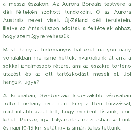
a messzi északon. Az Aurora Borealis testvére a
déli féltekén szokott tündökölni. Ő az Aurora
Australis nevet viseli. Új-Zéland déli területein,
illetve az Antarktiszon adottak a feltételek ahhoz,
hogy szemügyre vehessük.
Most, hogy a tudományos hátteret nagyon nagy
vonalakban megismerhettük, nyargaljunk át arra a
sokkal izgalmasabb részre, ami az északra történő
utazást és az ott tartózkodást meséli el. Jól
hangzik, ugye?
A Kirunában, Svédország legészakibb városában
töltött néhány nap nem kifejezetten túrázással,
mint inkább azzal telt, hogy mindent lássunk, amit
lehet. Persze, így folyamatos mozgásban voltunk
és napi 10-15 km sétát így is simán teljesítettünk.