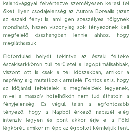
kalandvággyal felvértezve személyesen keresi fel
őket. Ilyen csodajelenség az Aurora Borealis (azaz
az északi fény) is, ami igen szeszélyes hölgynek
mondható, hiszen viszonylag sok tényezőnek kell
megfelelő összhangban lennie ahhoz, hogy
megláthassuk.
Előfordulási helyét tekintve az északi félteke
északisarkkörön túli területei a legoptimálisabbak,
viszont ott is csak a téli időszakban, amikor a
napfény alig mutatkozik arrafelé. Fontos az is, hogy
az időjárási feltételek is megfelelőek legyenek,
mivel a masszív hófelhőkön nem tud áthatolni a
fényjelenség. És végül, talán a legfontosabb
tényező, hogy a Napból érkező napszél elég
intenzív legyen és pont akkor érje el a Föld
légkörét, amikor mi épp az égboltot kémleljük fent,