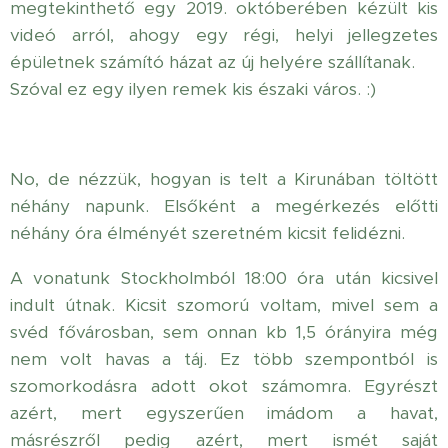
megtekinthető egy 2019. októberében kézült kis
videó arról, ahogy egy régi, helyi jellegzetes
épületnek számító házat az új helyére szállítanak.
Szóval ez egy ilyen remek kis északi város. :)
No, de nézzük, hogyan is telt a Kirunában töltött
néhány napunk. Elsőként a megérkezés előtti
néhány óra élményét szeretném kicsit felidézni.
A vonatunk Stockholmból 18:00 óra után kicsivel
indult útnak. Kicsit szomorú voltam, mivel sem a
svéd fővárosban, sem onnan kb 1,5 órányira még
nem volt havas a táj. Ez több szempontból is
szomorkodásra adott okot számomra. Egyrészt
azért, mert egyszerűen imádom a havat,
másrészről pedig azért, mert ismét saját