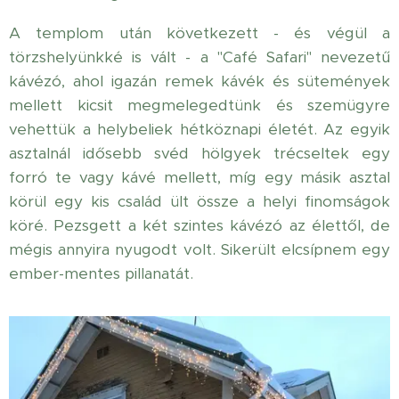
A templom után következett - és végül a
törzshelyünkké is vált - a "Café Safari" nevezetű
kávézó, ahol igazán remek kávék és sütemények
mellett kicsit megmelegedtünk és szemügyre
vehettük a helybeliek hétköznapi életét. Az egyik
asztalnál idősebb svéd hölgyek trécseltek egy
forró te vagy kávé mellett, míg egy másik asztal
körül egy kis család ült össze a helyi finomságok
köré. Pezsgett a két szintes kávézó az élettől, de
mégis annyira nyugodt volt. Sikerült elcsípnem egy
ember-mentes pillanatát.