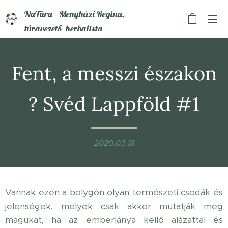
NaTúra - Menyházi Regina,
túravezető, herbalista
Fent, a messzi északon
? Svéd Lappföld #1
2020.03.18
Vannak ezen a bolygón olyan természeti csodák és
jelenségek, melyek csak akkor mutatják meg
magukat, ha az emberlánya kellő alázattal és