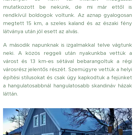
mutatkozott be nekünk, de mi már ettől is
rendkívül boldogok voltunk. Az aznap gyalogosan
megtett 15 km, a szeles kaland és az északi fény
látványa után jól esett az alvás.
A második napunknak is izgalmakkal telve vágtunk
neki. A közös reggeli után nyakunkba vettük a
várost és 13 km-es sétával bebarangoltuk a régi
városrész jelentős részét. Szemügyre vettük a helyi
építési stílusokat és csak úgy kapkodtuk a fejünket
a hangulatosabbnál hangulatosabb skandináv házak
láttán.