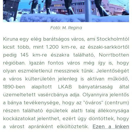
Fotó: M. Regina
Kiruna egy elég barátságos város, ami Stockholmtól
kicsit több, mint 1.200 km-re, az északi-sarkkörtől
pedig 145 km-re északra található, Norrtbotten
régióban. Igazán fontos város még így is, hogy
olyan eszméletlenül messzinek tűnik. Jelentőségét
a város külterületén jelenleg is aktívan működő,
1890-ben alapított LKAB bányatársaság által
üzemeltetett vasércbánya adja. Olyannyira jelentős
a bánya tevékenysége, hogy az "óváros" (centrum)
részen található épületek alatti talaj állékonysága
kockázatokat jelenthet, ezért úgy döntöttek, hogy
a várost apránként elköltöztetik.
Ezen a linken