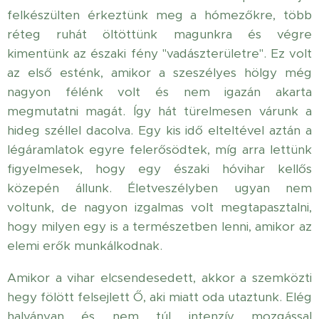
felkészülten érkeztünk meg a hómezőkre, több
réteg ruhát öltöttünk magunkra és végre
kimentünk az északi fény "vadászterületre". Ez volt
az első esténk, amikor a szeszélyes hölgy még
nagyon félénk volt és nem igazán akarta
megmutatni magát. Így hát türelmesen várunk a
hideg széllel dacolva. Egy kis idő elteltével aztán a
légáramlatok egyre felerősödtek, míg arra lettünk
figyelmesek, hogy egy északi hóvihar kellős
közepén állunk. Életveszélyben ugyan nem
voltunk, de nagyon izgalmas volt megtapasztalni,
hogy milyen egy is a természetben lenni, amikor az
elemi erők munkálkodnak.
Amikor a vihar elcsendesedett, akkor a szemközti
hegy fölött felsejlett Ő, aki miatt oda utaztunk. Elég
halványan és nem túl intenzív mozgással