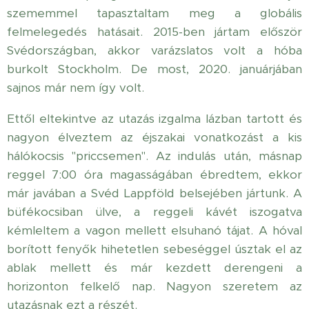
szememmel tapasztaltam meg a globális
felmelegedés hatásait. 2015-ben jártam először
Svédországban, akkor varázslatos volt a hóba
burkolt Stockholm. De most, 2020. januárjában
sajnos már nem így volt.
Ettől eltekintve az utazás izgalma lázban tartott és
nagyon élveztem az éjszakai vonatkozást a kis
hálókocsis "priccsemen". Az indulás után, másnap
reggel 7:00 óra magasságában ébredtem, ekkor
már javában a Svéd Lappföld belsejében jártunk. A
büfékocsiban ülve, a reggeli kávét iszogatva
kémleltem a vagon mellett elsuhanó tájat. A hóval
borított fenyők hihetetlen sebeséggel úsztak el az
ablak mellett és már kezdett derengeni a
horizonton felkelő nap. Nagyon szeretem az
utazásnak ezt a részét.