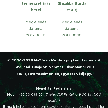
természetjárás
(Bazilika-Burda
hittel
tt 40)
Megjelenés
Megjelenés
dátuma:
dátuma:
2017.08.31.
2017.08.18.
© 2020-2026 NaTúra - Minden jog fenntartva. - A
Szellemi Tulajdon Nemzeti Hivatalánál 239
719 lajstromszámon bejegyzett védjegy.
Menyházi Regina e.v.
Mobil:
+36 70 639 26 47
(Keddtől Péntekig 9:00 és 15:00
között)
E-mail:
hello [ kukac ] termeszetkozelituravezetes [ pont ] hu