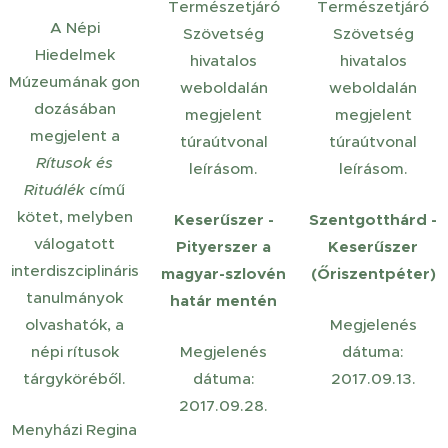
Természetjáró
Természetjáró
A Népi
Szövetség
Szövetség
Hiedelmek
hivatalos
hivatalos
Múzeumának
gon
weboldalán
weboldalán
dozásában
megjelent
megjelent
megjelent a
túraútvonal
túraútvonal
Rítusok és
leírásom.
leírásom.
Rituálék
című
kötet, melyben
Keserűszer -
Szentgotthárd -
válogatott
Pityerszer a
Keserűszer
interdiszciplináris
magyar-szlovén
(Őriszentpéter)
tanulmányok
határ mentén
olvashatók, a
Megjelenés
népi rítusok
Megjelenés
dátuma:
tárgyköréből.
dátuma:
2017.09.13.
2017.09.28.
Menyházi Regina