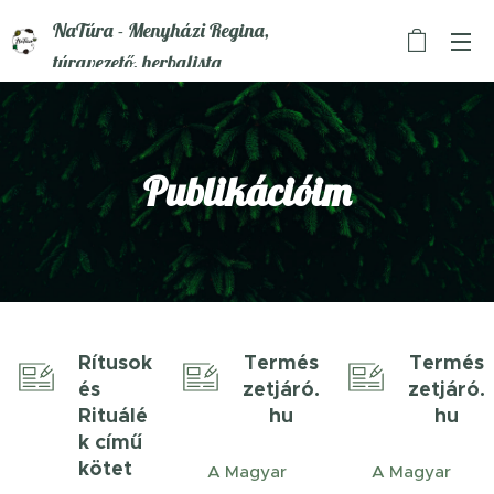
NaTúra - Menyházi Regina,
túravezető, herbalista
Publikációim
Rítusok
Termés
Termés
és
zetjáró.
zetjáró.
Rituálé
hu
hu
k című
kötet
A Magyar
A Magyar