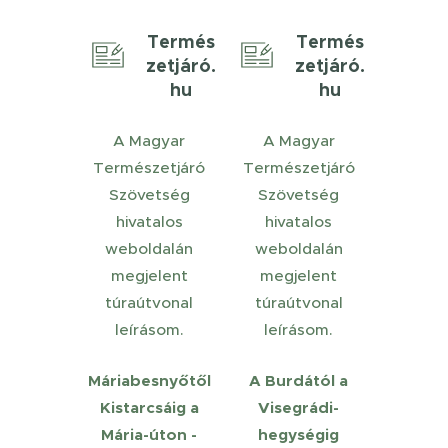
Termés
Termés
zetjáró.
zetjáró.
hu
hu
A Magyar
A Magyar
Természetjáró
Természetjáró
Szövetség
Szövetség
hivatalos
hivatalos
weboldalán
weboldalán
megjelent
megjelent
túraútvonal
túraútvonal
leírásom.
leírásom.
Máriabesnyőtől
A Burdától a
Kistarcsáig a
Visegrádi-
Mária-úton -
hegységig