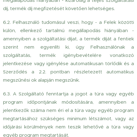
megállapodás hiányában - kizárólag a teljes szolgáltatási
díj, termék díj megfizetését követően lehetséges.
6.2. Felhasználó tudomásul veszi, hogy - a Felek közötti
külön, ellenkező tartalmú megállapodás hiányában -
amennyiben a szolgáltatási díjat, a termék díját a fentiek
szerint nem egyenlíti ki, úgy Felhasználónak a
szolgáltatás, termék igénybevételére vonatkozó
jelentkezése vagy igénylése automatikusan törlődik és a
Szerződés a 2.2. pontban részletezett automatikus
megszűnési ok alapján megszűnik.
6.3.
A Szolgáltató fenntartja a jogot a túra vagy egyéb
program időpontjának módosítására, amennyiben a
jelentkezők száma nem éri el a túra vagy egyéb program
megtartásához szükséges minimum létszámot, vagy az
időjárási körülmények nem teszik lehetővé a túra vagy
egyéb program megtartását.