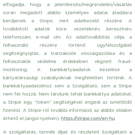
elfogadja, hogy a jelentkezés/megrendelés/vásárlás
során megadott alábbi személyes adatai átadásra
kerüljenek a Stripe, mint adatkezelő részére. A
továbbított adatok köre: vezetéknév, keresztnév,
telefonszám, e-mail cím. Az adattovábbítás célja: a
felhasználó részére történő ügyfélszolgálati
segítségnyújtás, a tranzakciók visszaigazolása és a
felhasználók védelme érdekében végzett fraud-
monitoring. A bankkártyaadatok kezelése a
kártyatársasági szabályoknak megfelelően történik. A
bankkártyaadatokhoz sem a Szolgáltató, sem a Stripe
nem fér hozzá. Nem tárolunk tehát bankkártya adatokat,
a Stripe egy "token" segítségével engedi az ismétlődő
fizetést. A Stripe-ról további információ az alábbi oldalon
érhető el (angol nyelven):
https://stripe.com/en-hu
A szolgáltatás, termék díjait és részleteit Szolgáltató a