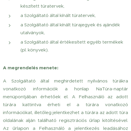
készített túratervek,
a Szolgáltató által kínált túratervek,
a Szolgáltató által kínált túrajegyek és ajándék
utalványok,
a Szolgáltató által értékesített egyéb termékek
(pl. könyvek).
A megrendelés menete:
A Szolgáltató által meghirdetett nyilvános túrákra
vonatkozó információk a honlap NaTúra-naptár
menüpontjában érhetőek el. A Felhasználó az adott
túrára kattintva érheti el a túrára vonatkozó
információkat, illetőleg jelentkezhet a túrára az adott túra
oldalának alján található regisztrációs űrlap kitöltésével.
Az űrlapon a Felhasználó a jelentkezés leadásához