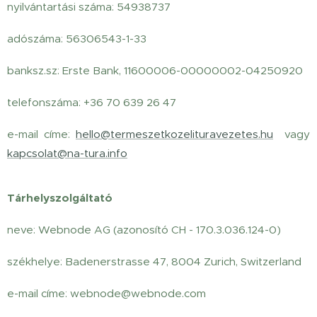
nyilvántartási száma: 54938737
adószáma: 56306543-1-33
banksz.sz: Erste Bank, 11600006-00000002-04250920
telefonszáma: +36 70 639 26 47
e-mail címe:
hello@termeszetkozelituravezetes.hu
vagy
kapcsolat@na-tura.info
Tárhelyszolgáltató
neve: Webnode AG (azonosító CH - 170.3.036.124-0)
székhelye: Badenerstrasse 47, 8004 Zurich, Switzerland
e-mail címe: webnode@webnode.com