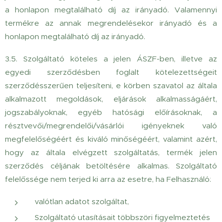
a honlapon megtalálható díj az irányadó. Valamennyi
termékre az annak megrendelésekor irányadó és a
honlapon megtalálható díj az irányadó.
3.5.
Szolgáltató köteles a jelen ÁSZF-ben, illetve az
egyedi szerződésben foglalt kötelezettségeit
szerződésszerűen teljesíteni, e körben szavatol az általa
alkalmazott megoldások, eljárások alkalmasságáért,
jogszabályoknak, egyéb hatósági előírásoknak, a
résztvevői/megrendelői/vásárlói igényeknek való
megfelelőségéért és kiváló minőségéért, valamint azért,
hogy az általa elvégzett szolgáltatás, termék jelen
szerződés céljának betöltésére alkalmas. Szolgáltató
felelőssége nem terjed ki arra az esetre, ha Felhasználó:
valótlan adatot szolgáltat,
Szolgáltató utasításait többszöri figyelmeztetés