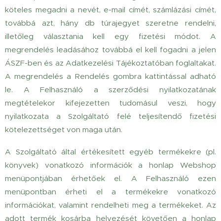
köteles megadni a nevét, e-mail címét, számlázási címét,
továbbá azt, hány db túrajegyet szeretne rendelni,
illetőleg választania kell egy fizetési módot. A
megrendelés leadásához továbbá el kell fogadni a jelen
ÁSZF-ben és az Adatkezelési Tájékoztatóban foglaltakat.
A megrendelés a Rendelés gombra kattintással adható
le. A Felhasználó a szerződési nyilatkozatának
megtételekor kifejezetten tudomásul veszi, hogy
nyilatkozata a Szolgáltató felé teljesítendő fizetési
kötelezettséget von maga után.
A Szolgáltató által értékesített egyéb termékekre (pl.
könyvek) vonatkozó információk a honlap Webshop
menüpontjában érhetőek el. A Felhasználó ezen
menüpontban érheti el a termékekre vonatkozó
információkat, valamint rendelheti meg a termékeket. Az
adott termék kosárba helyezését követően a honlap