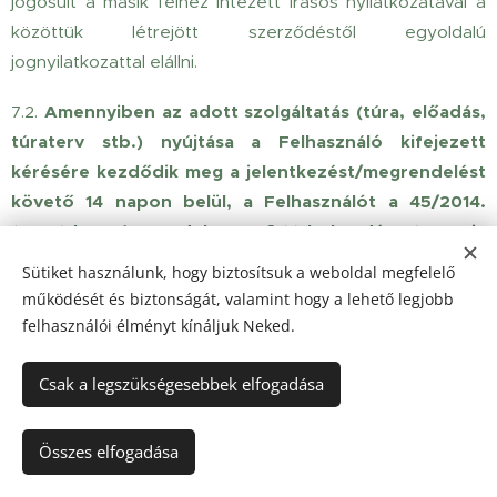
jogosult a másik félhez intézett írásos nyilatkozatával a
közöttük létrejött szerződéstől egyoldalú
jognyilatkozattal elállni.
7.2.
Amennyiben az adott szolgáltatás (túra, előadás,
túraterv stb.) nyújtása a Felhasználó kifejezett
kérésére kezdődik meg a jelentkezést/megrendelést
követő 14 napon belül, a Felhasználót a 45/2014.
(II.26.) kormányrendelet 29. § (1) bekezdés m) pontja
alapján nem illeti meg (a 7.1 pontban foglaltakon
Sütiket használunk, hogy biztosítsuk a weboldal megfelelő
túlmenően) elállási jog. A Felhasználó a tájékoztatást
működését és biztonságát, valamint hogy a lehető legjobb
tudomásul veszi, és a jelentkezéssel/megrendeléssel
felhasználói élményt kínáljuk Neked.
kifejezetten nyilatkozik, miszerint ennek tudatában
kéri a Szolgáltatót a szolgáltatás nyújtásának 14
Csak a legszükségesebbek elfogadása
napon belüli megkezdésére.
Összes elfogadása
7.3.
A 7.1. pontban foglaltaktól eltérő esetben,
amennyiben a szolgáltatást Felhasználó a szolgáltatás