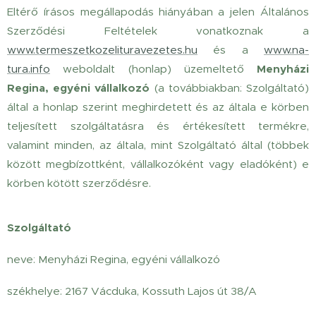
Eltérő írásos megállapodás hiányában a jelen Általános
Szerződési Feltételek vonatkoznak a
www.termeszetkozelituravezetes.hu
és a
www.na-
tura.info
weboldalt (honlap) üzemeltető
Menyházi
Regina, egyéni vállalkozó
(a továbbiakban: Szolgáltató)
által a honlap szerint meghirdetett és az általa e körben
teljesített szolgáltatásra és értékesített termékre,
valamint minden, az általa, mint Szolgáltató által (többek
között megbízottként, vállalkozóként vagy eladóként) e
körben kötött szerződésre.
Szolgáltató
neve: Menyházi Regina, egyéni vállalkozó
székhelye: 2167 Vácduka, Kossuth Lajos út 38/A