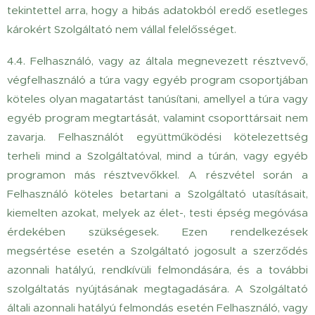
tekintettel arra, hogy a hibás adatokból eredő esetleges
károkért Szolgáltató nem vállal felelősséget.
4.4. Felhasználó, vagy az általa megnevezett résztvevő,
végfelhasználó a túra vagy egyéb program csoportjában
köteles olyan magatartást tanúsítani, amellyel a túra vagy
egyéb program megtartását, valamint csoporttársait nem
zavarja. Felhasználót együttműködési kötelezettség
terheli mind a Szolgáltatóval, mind a túrán, vagy egyéb
programon más résztvevőkkel. A részvétel során a
Felhasználó köteles betartani a Szolgáltató utasításait,
kiemelten azokat, melyek az élet-, testi épség megóvása
érdekében szükségesek. Ezen rendelkezések
megsértése esetén a Szolgáltató jogosult a szerződés
azonnali hatályú, rendkívüli felmondására, és a további
szolgáltatás nyújtásának megtagadására. A Szolgáltató
általi azonnali hatályú felmondás esetén Felhasználó, vagy