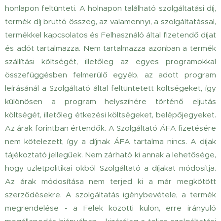
honlapon feltünteti. A holnapon található szolgáltatási díj,
termék díj bruttó összeg, az valamennyi, a szolgáltatással,
termékkel kapcsolatos és Felhasználó által fizetendő díjat
és adót tartalmazza. Nem tartalmazza azonban a termék
szállítási költségét, illetőleg az egyes programokkal
összefüggésben felmerülő egyéb, az adott program
leírásánál a Szolgáltató által feltüntetett költségeket, így
különösen a program helyszínére történő eljutás
költségét, illetőleg étkezési költségeket, belépőjegyeket.
Az árak forintban értendők. A Szolgáltató ÁFA fizetésére
nem kötelezett, így a díjnak ÁFA tartalma nincs. A díjak
tájékoztató jellegűek. Nem zárható ki annak a lehetősége,
hogy üzletpolitikai okból Szolgáltató a díjakat módosítja.
Az árak módosítása nem terjed ki a már megkötött
szerződésekre. A szolgáltatás igénybevétele, a termék
megrendelése - a Felek közötti külön, erre irányuló