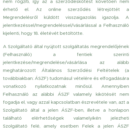
nem rögzíti, így az a szerződéskötést követően nem
érhető el. Az online szerződés létrejöttét a
Megrendelésről küldött visszaigazolás igazolja. A
jelentkezéssel/megrendeléssel/vásárlással a Felhasználó
kijelenti, hogy 18. életévét betöltötte.
A Szolgáltató által nyújtott szolgáltatás megrendelőjének
(Felhasználó) a fentiek szerinti
jelentkezése/megrendelése/vásárlása az alább
meghatározott Általános Szerződési Feltételek (a
továbbiakban: ÁSZF) tudomásul vételére és elfogadására
vonatkozó nyilatkozatnak minősül. Amennyiben
Felhasználó az alábbi ÁSZF valamely kikötését nem
fogadja el, vagy azzal kapcsolatban észrevétele van, azt a
Szolgáltató által a jelen ÁSZF-ben, illetve a honlapon
található elérhetőségek valamelyikén jelezheti
Szolgáltató felé, amely esetben Felek a jelen ÁSZF