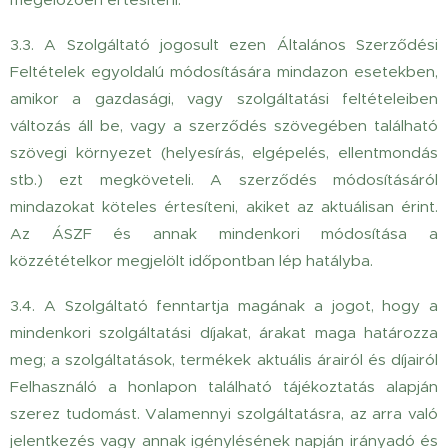
3.3. A Szolgáltató jogosult ezen Általános Szerződési
Feltételek egyoldalú módosítására mindazon esetekben,
amikor a gazdasági, vagy szolgáltatási feltételeiben
változás áll be, vagy a szerződés szövegében található
szövegi környezet (helyesírás, elgépelés, ellentmondás
stb.) ezt megköveteli. A szerződés módosításáról
mindazokat köteles értesíteni, akiket az aktuálisan érint.
Az ÁSZF és annak mindenkori módosítása a
közzétételkor megjelölt időpontban lép hatályba.
3.4. A Szolgáltató fenntartja magának a jogot, hogy a
mindenkori szolgáltatási díjakat, árakat maga határozza
meg; a szolgáltatások, termékek aktuális árairól és díjairól
Felhasználó a honlapon található tájékoztatás alapján
szerez tudomást. Valamennyi szolgáltatásra, az arra való
jelentkezés vagy annak igénylésének napján irányadó és