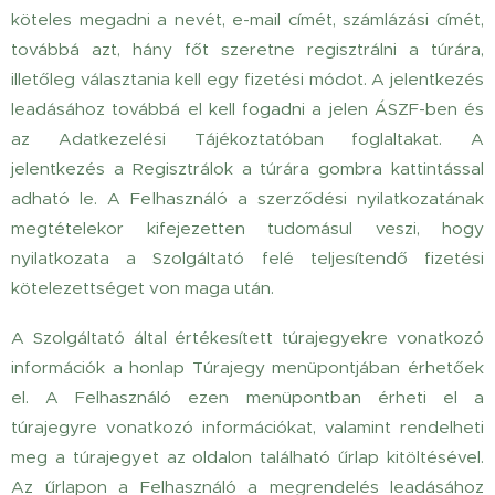
köteles megadni a nevét, e-mail címét, számlázási címét,
továbbá azt, hány főt szeretne regisztrálni a túrára,
illetőleg választania kell egy fizetési módot. A jelentkezés
leadásához továbbá el kell fogadni a jelen ÁSZF-ben és
az Adatkezelési Tájékoztatóban foglaltakat. A
jelentkezés a Regisztrálok a túrára gombra kattintással
adható le. A Felhasználó a szerződési nyilatkozatának
megtételekor kifejezetten tudomásul veszi, hogy
nyilatkozata a Szolgáltató felé teljesítendő fizetési
kötelezettséget von maga után.
A Szolgáltató által értékesített túrajegyekre vonatkozó
információk a honlap Túrajegy menüpontjában érhetőek
el. A Felhasználó ezen menüpontban érheti el a
túrajegyre vonatkozó információkat, valamint rendelheti
meg a túrajegyet az oldalon található űrlap kitöltésével.
Az űrlapon a Felhasználó a megrendelés leadásához