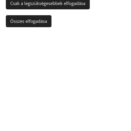
Csak a legszükségesebbek elfogadása
Publikációim
Összes elfogadása
Blog
Médiamegjelenések
Ahol
már
találkozhattá