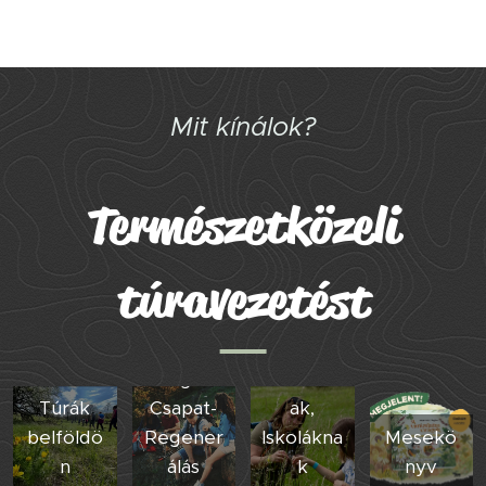
Mit kínálok?
Természetközeli
túravezetést
Céges
Óvodákn
Túrák
Csapat-
ak,
belföldö
Regener
Iskolákna
Mesekö
n
álás
k
nyv