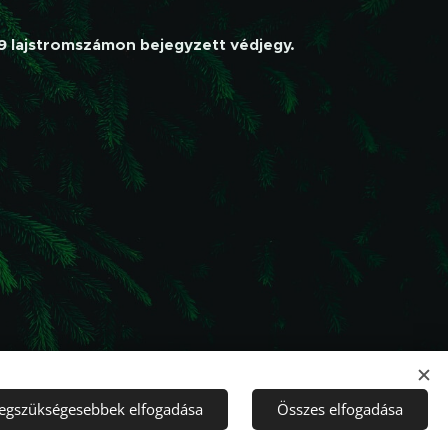
19 lajstromszámon bejegyzett védjegy.
legszükségesebbek elfogadása
Összes elfogadása
ütik