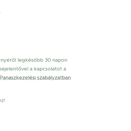
.
ényéről legkésőbb 30 napon
bejelentővel a kapcsolatot a
Panaszkezelési szabályzatban
ez!