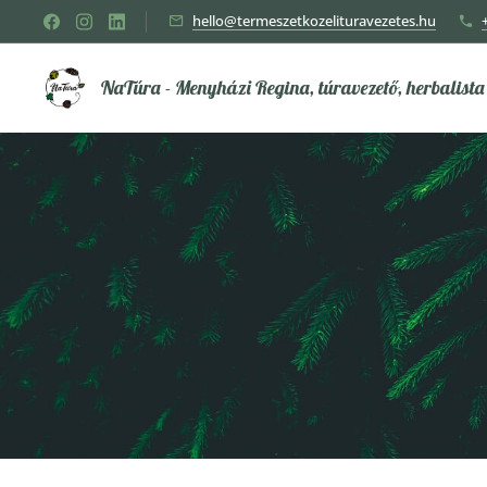
hello@termeszetkozelituravezetes.hu
NaTúra - Menyházi Regina, túravezető, herbalista