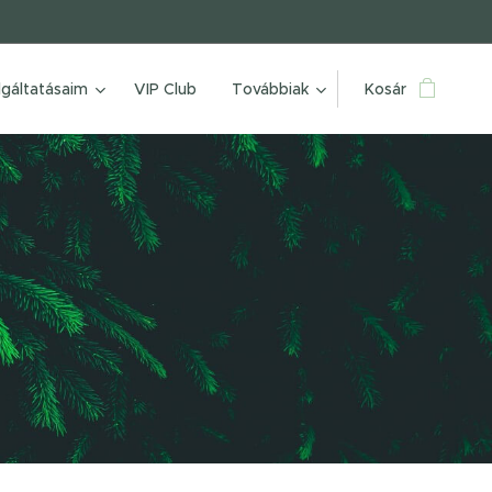
lgáltatásaim
VIP Club
Továbbiak
Kosár