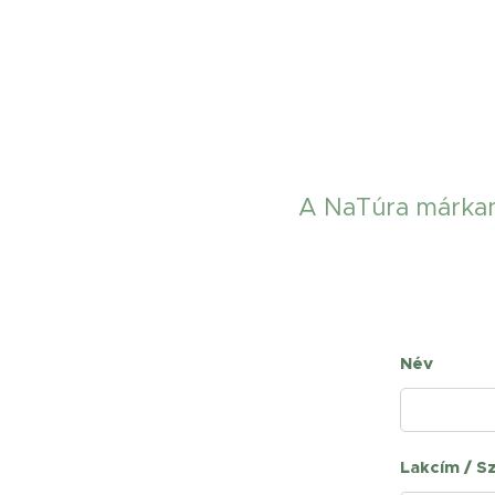
A NaTúra márkané
Név
Lakcím / S