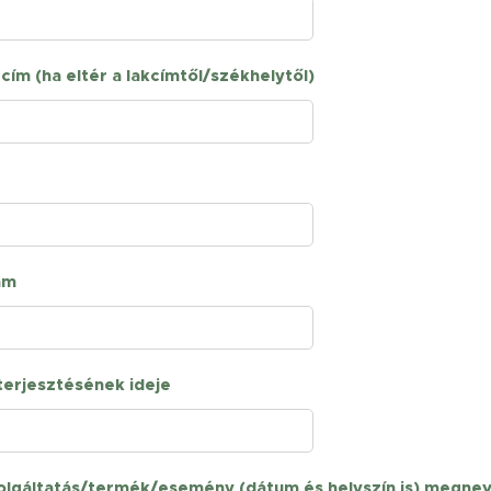
cím (ha eltér a lakcímtől/székhelytől)
ám
terjesztésének ideje
zolgáltatás/termék/esemény (dátum és helyszín is) megne