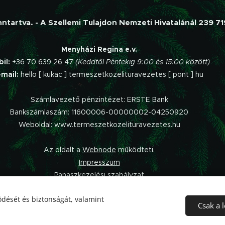
tartva. - A Szellemi Tulajdon Nemzeti Hivatalánál 239 7
Menyházi Regina e.v.
bil:
+36 70 639 26 47
(Keddtől Péntekig 9:00 és 15:00 között)
-mail:
hello [ kukac ] termeszetkozelituravezetes [ pont ] hu
Számlavezető pénzintézet: ERSTE Bank
Bankszámlaszám: 11600006-00000002-04250920
Weboldal: www.termeszetkozelituravezetes.hu
Az oldalt a
Webnode
működteti.
Impresszum
Panaszkezelési szabályzat
Adatvédelmi Tájékoztató
dését és biztonságát, valamint
Általános Szerződési Feltételek
Csak a 
Elállás a szerződéstől
S