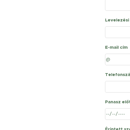
Levelezési 
E-mail cím
Telefonsz
Panasz elő
Érintett s