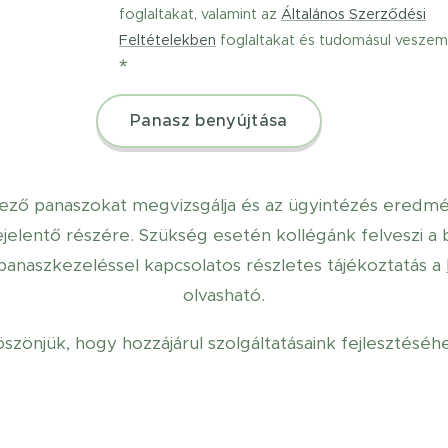
foglaltakat, valamint az
Általános Szerződési
Feltételekben
foglaltakat és tudomásul veszem
Panasz benyújtása
kező panaszokat megvizsgálja és az ügyintézés eredm
bejelentő részére. Szükség esetén kollégánk felveszi a 
anaszkezeléssel kapcsolatos részletes tájékoztatás a
olvasható.
szönjük, hogy hozzájárul szolgáltatásaink fejlesztéséh