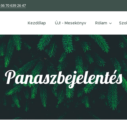
+36 70 639 26 47
Kezdőlap
ÚJ! - Mesekönyv
Rólam
Szo
Panaszbejelentés