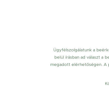
Ügyfélszolgálatunk a beér
belül írásban ad választ a 
megadott elérhetőségen. A p
Kö