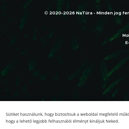
© 2020-2026 NaTúra - Minden jog fenn
Mo
E
Sütiket használunk, hogy biztosítsuk a weboldal megfelelő műkö
hogy a lehető legjobb felhasználói élményt kínáljuk Neked.