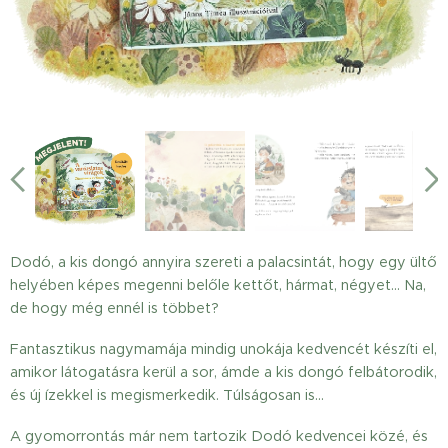
Dodó, a kis dongó annyira szereti a palacsintát, hogy egy ültő
helyében képes megenni belőle kettőt, hármat, négyet… Na,
de hogy még ennél is többet?
Fantasztikus nagymamája mindig unokája kedvencét készíti el,
amikor látogatásra kerül a sor, ámde a kis dongó felbátorodik,
és új ízekkel is megismerkedik. Túlságosan is…
A gyomorrontás már nem tartozik Dodó kedvencei közé, és