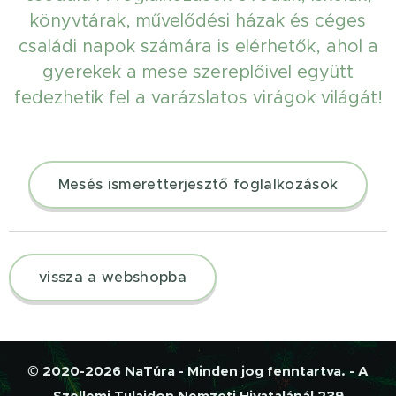
könyvtárak, művelődési házak és céges
családi napok számára is elérhetők, ahol a
gyerekek a mese szereplőivel együtt
fedezhetik fel a varázslatos virágok világát!
🌿🐝
Mesés ismeretterjesztő foglalkozások
vissza a webshopba
© 2020-2026 NaTúra - Minden jog fenntartva. - A
Szellemi Tulajdon Nemzeti Hivatalánál 239