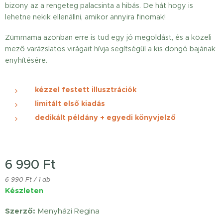
bizony az a rengeteg palacsinta a hibás. De hát hogy is
lehetne nekik ellenállni, amikor annyira finomak!
Zümmama azonban erre is tud egy jó megoldást, és a közeli
mező varázslatos virágait hívja segítségül a kis dongó bajának
enyhítésére.
kézzel festett illusztrációk
limitált első kiadás
dedikált példány + egyedi könyvjelző
6 990
Ft
6 990 Ft / 1 db
Készleten
Szerző:
Menyházi Regina