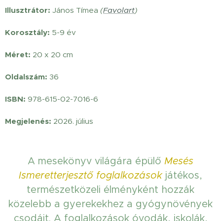
Illusztrátor:
János Tímea
(
Favolart
)
Korosztály:
5-9 év
Méret:
20 x 20 cm
Oldalszám:
36
ISBN:
978-615-02-7016-6
Megjelenés:
2026. július
A mesekönyv világára épülő
Mesés
Ismeretterjesztő foglalkozások
játékos,
természetközeli élményként hozzák
közelebb a gyerekekhez a gyógynövények
csodáit. A foglalkozások óvodák, iskolák,