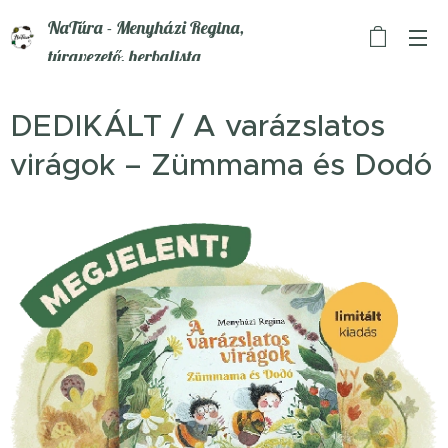
NaTúra - Menyházi Regina,
túravezető, herbalista
DEDIKÁLT / A varázslatos
virágok – Zümmama és Dodó