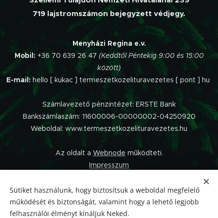
719 lajstromszámon bejegyzett védjegy.
Menyházi Regina e.v.
Mobil:
+36 70 639 26 47
(Keddtől Péntekig 9:00 és 15:00
között)
E-mail:
hello [ kukac ] termeszetkozelituravezetes [ pont ] hu
Számlavezető pénzintézet: ERSTE Bank
Bankszámlaszám: 11600006-00000002-04250920
Weboldal: www.termeszetkozelituravezetes.hu
Az oldalt a
Webnode
működteti.
Impresszum
Panaszkezelési szabályzat
Adatvédelmi Tájékoztató
Sütiket használunk, hogy biztosítsuk a weboldal megfelelő
működését és biztonságát, valamint hogy a lehető legjobb
Általános Szerződési Feltételek
felhasználói élményt kínáljuk Neked.
Elállás a szerződéstől