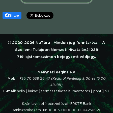
Share
© 2020-2026 NaTúra - Minden jog fenntartva. - A
Szellemi Tulajdon Nemzeti Hivatalánál 239
719 lajstromszámon bejegyzett védjegy.
Menyházi Regina e.v.
Mobil:
+36 70 639 26 47
(Keddtől Péntekig 9:00 és 15:00
között)
E-mail:
hello [ kukac ] termeszetkozelituravezetes [ pont ] hu
Számlavezető pénzintézet: ERSTE Bank
Bankszámlaszám: 11600006-00000002-04250920