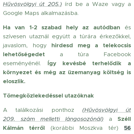
Hűvösvölgyi út 205.)
írd be a Waze vagy a
Google Maps alkalmazásba.
Ha van 1-2 szabad hely az autódban
és
szívesen utaznál együtt a túrára érkezőkkel,
hirdesd meg a telekocsis
javaslom, hogy
lehetőségedet
a túra Facebook
Így kevésbé terhelődik a
eseményénél.
környezet és még az üzemanyag költség is
eloszlik.
Tömegközlekedéssel utazóknak
A találkozási ponthoz
(
Hűvösvölgyi út
Széll
209.
szám melletti lángosozónál)
a
Kálmán térről
56
(korábbi Moszkva tér)