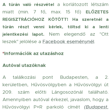
a korlátozott létszám
A túrán való részvétel
miatt (min. 7 fő, max. 15 fő)
ELŐZETES
REGISZTRÁCIÓHOZ KÖTÖTT!
Ha szeretnél a
túrán részt venni kérlek, töltsd ki a lenti
Nem elegendő az "Ott
jelentkezési lapot.
leszek" jelölése a
Facebook eseménynél
.
*
Információk az utazáshoz
Autóval utazóknak
A találkozási pont Budapesten, a 2.
kerületben, Hűvösvölgyben a Hűvösvölgyi út
209. szám előtti Lángosozónál található.
Amennyiben autóval érkezel, javaslom, hogy a
Hűvösvölgyi P+R parkoló címét
(Budapest,