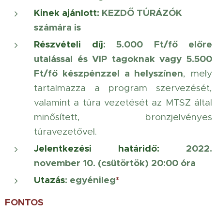
Kinek ajánlott
:
KEZDŐ TÚRÁZÓK
számára is
Részvételi díj
:
5.000 Ft/fő előre
utalással és VIP tagoknak vagy 5.500
Ft/fő készpénzzel a helyszínen
, mely
tartalmazza a program szervezését,
valamint a túra vezetését az MTSZ által
minősített, bronzjelvényes
túravezetővel.
Jelentkezési határidő:
2022.
november 10. (csütörtök) 20:00 óra
Utazás
: egyénileg
*
FONTOS