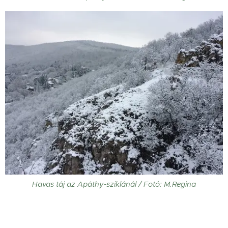
Havas táj az Apáthy-sziklánál / Fotó: M.Regina