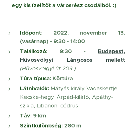
egy kis ízelítőt a városrész csodáiból. :)
Időpont
: 2022. november 13.
(vasárnap) - 9:30 - 14:00
Találkozó
: 9
:30 -
Budapest,
Hűvösvölgyi Lángosos mellett
(Hűvösvölgyi út 209.)
Túra típusa:
Körtúra
Látnivalók
:
Mátyás király Vadaskertje,
Kecske-hegy, Árpád-kilátó, Apáthy-
szikla, Libanoni cédrus
Táv
: 9 km
Szintkülönbség
: 280 m