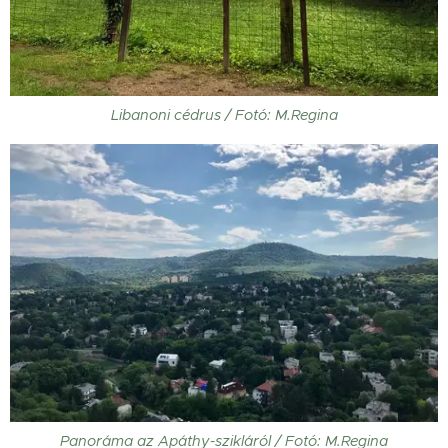
Libanoni cédrus / Fotó: M.Regina
Panoráma az Apáthy-szikláról / Fotó: M.Regina