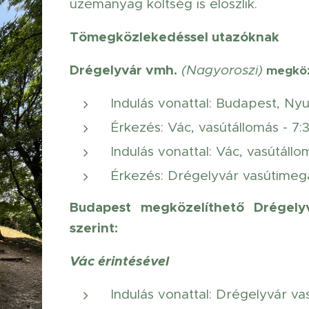
üzemanyag költség is eloszlik.
Tömegközlekedéssel utazóknak
Drégelyvár vmh.
(Nagyoroszi)
megköze
Indulás vonattal: Budapest, Nyu
Érkezés: Vác, vasútállomás - 7:
Indulás vonattal: Vác, vasútállo
Érkezés: Drégelyvár vasútimegá
Budapest megközelíthető
Drégely
szerint:
Vác érintésével
Indulás vonattal: Drégelyvár vas