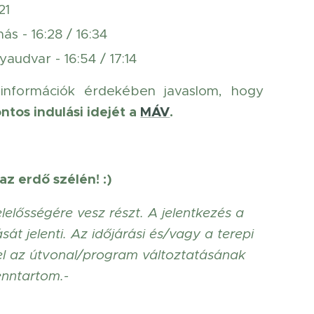
21
ás - 16:28 / 16:34
audvar - 16:54 / 17:14
információk érdekében javaslom, hogy
ontos indulási idejét a
MÁV
.
az erdő szélén! :)
lelősségére vesz részt. A jelentkezés a
át jelenti. Az időjárási és/vagy a terepi
el az útvonal/program változtatásának
enntartom.-