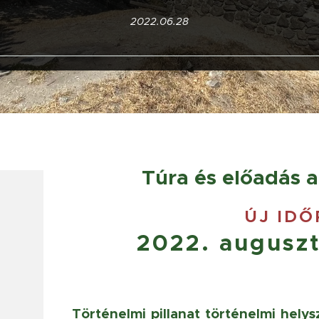
2022.06.28
Túra és előadás 
ÚJ ID
2022. auguszt
Történelmi pillanat történelmi helys