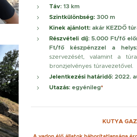
Táv
: 13 km
Szintkülönbség:
300 m
Kinek ajánlott
:
akár KEZDŐ túr
Részvételi díj
: 5
.000 Ft/fő elő
Ft/fő készpénzzel a helys
szervezését, valamint a túr
bronzjelvényes túravezetővel.
Jelentkezési határidő
: 2022. a
Utazás
: egyénileg
*
KUTYA GAZD
A vadon élő állatok háborítatlansága é