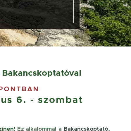
a Bakancskoptatóval
ŐPONTBAN
us 6. - szombat
zínen!
Ez alkalommal a
Bakancskoptató
,