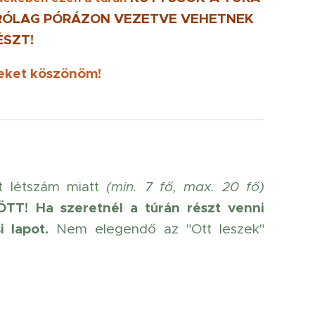
ÁRÓLAG PÓRÁZON VEZETVE
VEHETNEK
ÉSZT!
eket köszönöm!
t létszám miatt
(min. 7 fő, max. 20 fő)
ÖTT!
Ha szeretnél a túrán részt venni
i lapot.
Nem elegendő az "Ott leszek"