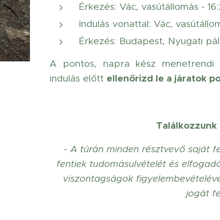
Érkezés: Vác, vasútállomás - 16:
Indulás vonattal: Vác, vasútállom
Érkezés: Budapest, Nyugati pály
A pontos, napra kész menetrendi 
ellenőrizd le a járatok p
indulás előtt
Találkozzunk 
- A túrán minden résztvevő saját fe
fentiek tudomásulvételét és elfogadás
viszontagságok figyelembevételév
jogát f