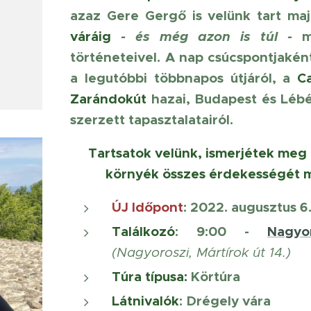
azaz Gere Gergő is velünk tart m
váráig
- és még azon is túl -
m
történeteivel. A nap csúcspontjaké
a legutóbbi többnapos útjáról, a
C
Zarándokút
hazai, Budapest és Léb
szerzett tapasztalatairól.
Tartsatok velünk, ismerjétek meg
környék összes érdekességét 
ÚJ Időpont
: 2022. augusztus 6
Találkozó
: 9:00 -
Nagyo
(Nagyoroszi, Mártírok út 14.)
Túra típusa:
Kör
túra
Látnivalók
:
Drégely vára