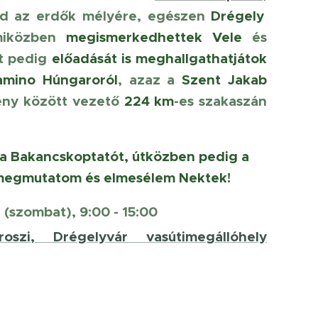
ajd az erdők mélyére, egészen
Drégely
iközben
megismerkedhettek Vele
és
nt pedig
előadását is meghallgathatjátok
amino Húngaroról
, azaz a
Szent Jakab
ény között vezető
224 km
-es szakaszán
 a Bakancskoptatót, útközben pedig a
megmutatom és elmesélem Nektek!
. (szombat), 9:00 - 15:00
roszi, Drégelyvár vasútimegállóhely