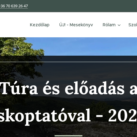
+36 70 639 26 47
Kezdőlap
ÚJ! - Mesekönyv
Rólam
Szo
Túra és előadás 
skoptatóval
- 202