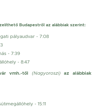
líthető Budapestről az alábbiak szerint:
gati pályaudvar - 7:08
33
más - 7:39
llóhely - 8:47
vár vmh.-től
az alábbiak
(Nagyoroszi)
útimegállóhely - 15:11