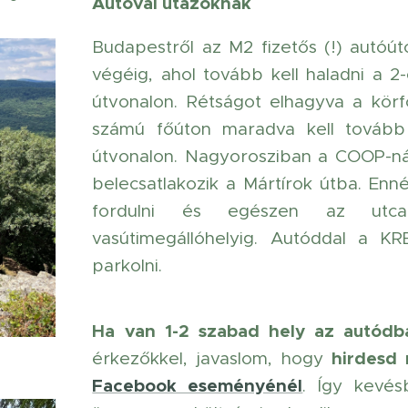
Autóval utazóknak
Budapestről az M2 fizetős (!) autóút
végéig, ahol tovább kell haladni a 
útvonalon. Rétságot elhagyva a körf
számú főúton maradva kell tovább
útvonalon. Nagyorosziban a COOP-nál
belecsatlakozik a Mártírok útba. Enn
fordulni és egészen az utca
vasútimegállóhelyig. Autóddal a KR
parkolni.
Ha van 1-2 szabad hely az autódb
hirdesd 
érkezőkkel, javaslom, hogy
Facebook eseményénél
. Így kevé