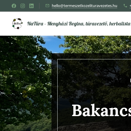
hello@termeszetkozelituravezetes.hu
NaTúra - Menyházi Regina, túravezető, herbalista
Bakanc