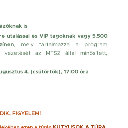
ázóknak is
re utalással és VIP tagoknak vagy 5.500
zínen
, mely tartalmazza a program
a vezetését az MTSZ által minősített,
ugusztus 4. (csütörtök), 17:00 óra
IK, FIGYELEM!
KUTYUSOK
A TÚRA
rdekében ezen a túrán