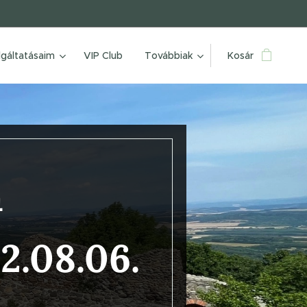
lgáltatásaim
VIP Club
Továbbiak
Kosár
a
2.08.06.