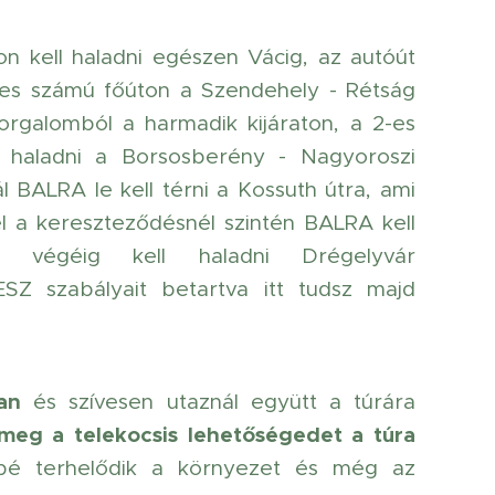
on kell haladni egészen Vácig, az autóút
2-es számú főúton a Szendehely - Rétság
orgalomból a harmadik kijáraton, a 2-es
 haladni a Borsosberény - Nagyoroszi
 BALRA le kell térni a Kossuth útra, ami
él a kereszteződésnél szintén BALRA kell
 végéig kell haladni Drégelyvár
ESZ szabályait betartva itt tudsz majd
an
és szívesen utaznál együtt a túrára
meg a telekocsis lehetőségedet a túra
sbé terhelődik a környezet és még az