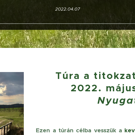
2022.04.07
Túra a titokz
2022. május
Nyuga
Ezen a túrán célba vesszük a
kev