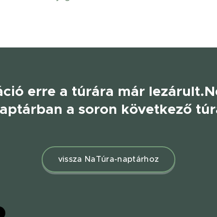
áció erre a túrára már lezárult.
N
ptárban a soron következő túr
vissza NaTúra-naptárhoz