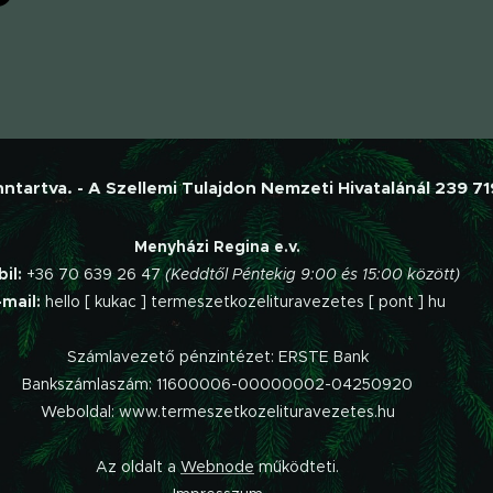
tartva. - A Szellemi Tulajdon Nemzeti Hivatalánál 239 7
Menyházi Regina e.v.
bil:
+36 70 639 26 47
(Keddtől Péntekig 9:00 és 15:00 között)
-mail:
hello [ kukac ] termeszetkozelituravezetes [ pont ] hu
Számlavezető pénzintézet: ERSTE Bank
Bankszámlaszám: 11600006-00000002-04250920
Weboldal: www.termeszetkozelituravezetes.hu
Az oldalt a
Webnode
működteti.