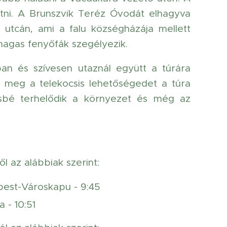
etni. A Brunszvik Teréz Óvodát elhagyva
 utcán, ami a falu községházája mellett
magas fenyőfák szegélyezik.
an és szívesen utaznál együtt a túrára
d meg a telekocsis lehetőségedet a túra
ésbé terhelődik a környezet és még az
 az alábbiak szerint:
jpest-Városkapu - 9:45
 - 10:51