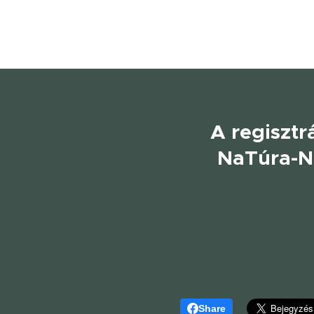
A regisztr
NaTúra-Na
Share