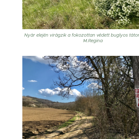
Nyár elején virágzik a fokozottan védett buglyos tátor
M.Regina