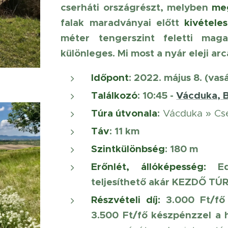
cserháti országrészt, melyben
meg
falak maradványai előtt
kivétele
méter tengerszint feletti ma
különleges. Mi most a nyár eleji ar
Időpont
: 2022. május 8. (vas
Találkozó
: 10:45 -
Vácduka, B
Túra útvonala
:
Vácduka » Cs
Táv
: 11 km
Szintkülönbség
: 180 m
Erőnlét, állóképesség
:
Edz
teljesíthető akár KEZDŐ TÚ
Részvételi díj:
3.000 Ft/fő
3.500 Ft/fő készpénzzel a 