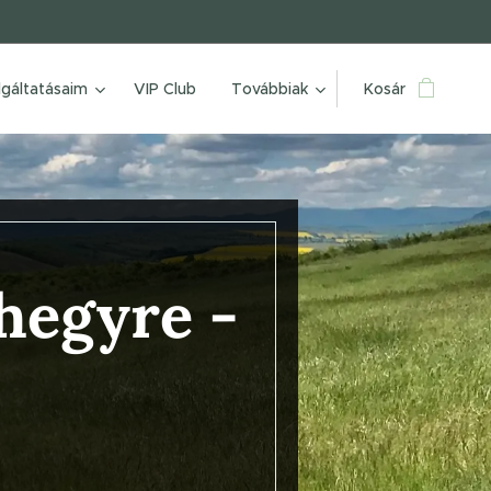
lgáltatásaim
VIP Club
Továbbiak
Kosár
-hegyre
-