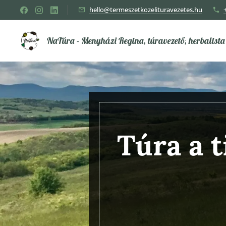
hello@termeszetkozelituravezetes.hu
NaTúra - Menyházi Regina, túravezető, herbalista
Túra a 