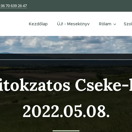
+36 70 639 26 47
Kezdőlap
ÚJ! - Mesekönyv
Rólam
Szo
titokzatos Cseke
2022.05.08.