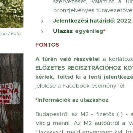
szervezését, valamint a tú
bronzjelvényes túravezetővel
Jelentkezési határidő
:
2022.
Utazás
: egyénileg
*
ján / Fotó:
FONTOS
A túrán való részvétel
a korlátozo
ELŐZETES REGISZTRÁCIÓHOZ KÖ
kérlek, töltsd ki a lenti jelentkezé
jelölése a Facebook eseménynél.
*
Információk az utazáshoz
Budapestről az M2 - fizetős (!) - 
Vácig menni. Az M2 autóútról a Vác
útszakaszt, majd egyenesen kell to