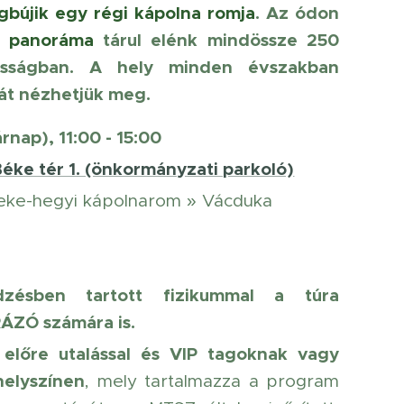
bújik egy régi kápolna romja
. Az ódon
s panoráma
tárul elénk mindössze 250
gasságban. A hely minden évszakban
cát nézhetjük meg.
árnap), 11:00 - 15:00
éke tér 1. (önkormányzati parkoló)
eke-hegyi kápolnarom » Vácduka
ésben tartott fizikummal a túra
RÁZÓ számára is.
 előre utalással és VIP tagoknak vagy
helyszínen
, mely tartalmazza a program