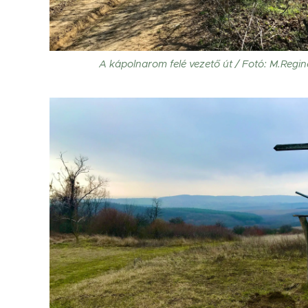
A kápolnarom felé vezető út / Fotó: M.Regi