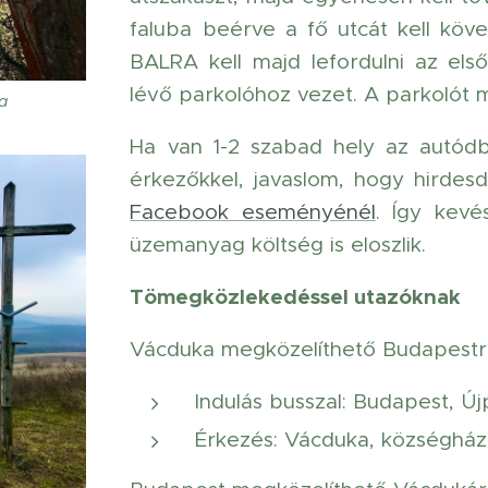
faluba beérve a fő utcát kell köv
BALRA kell majd lefordulni az első
lévő parkolóhoz vezet. A parkolót 
na
Ha van 1-2 szabad hely az autódb
érkezőkkel, javaslom, hogy hirdes
Facebook eseményénél
. Így kev
üzemanyag költség is eloszlik.
Tömegközlekedéssel utazóknak
Vácduka megközelíthető Budapestről
Indulás busszal: Budapest, Ú
Érkezés: Vácduka, községháza