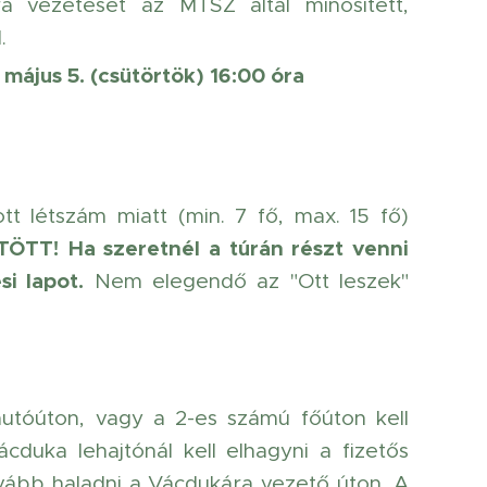
ra vezetését az MTSZ által minősített,
.
 május 5. (csütörtök) 16:00 óra
tt létszám miatt (min. 7 fő, max. 15 fő)
TÖTT!
Ha szeretnél a túrán részt venni
si lapot.
Nem elegendő az "Ott leszek"
autóúton, vagy a 2-es számú főúton kell
duka lehajtónál kell elhagyni a fizetős
vább haladni a Vácdukára vezető úton. A