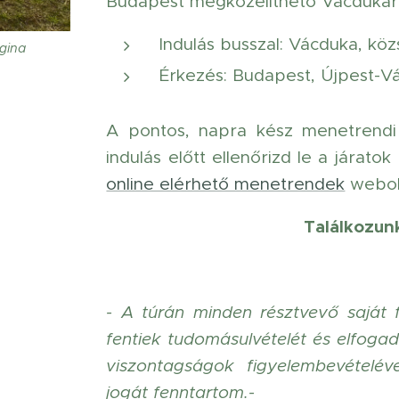
Budapest megközelíthető Vácdukáról
Indulás busszal: Vácduka, köz
egina
Érkezés: Budapest, Újpest-Vá
A pontos, napra kész menetrendi
indulás előtt ellenőrizd le a járatok
online elérhető menetrendek
webol
Találkozunk
- A túrán minden résztvevő saját f
fentiek tudomásulvételét és elfogadá
viszontagságok figyelembevételév
jogát fenntartom.-