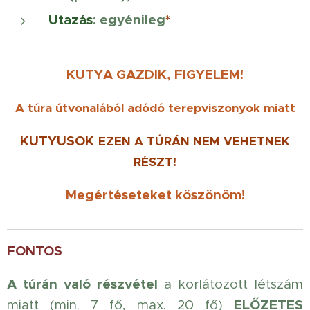
Utazás
: egyénileg
*
KUTYA GAZDIK, FIGYELEM!
A túra útvonalából adódó terepviszonyok miatt
KUTYUSOK
EZEN
A TÚRÁN NEM
VEHETNEK
RÉSZT!
Megértéseteket köszönöm!
FONTOS
A túrán való részvétel
a korlátozott létszám
ELŐZETES
miatt (min. 7 fő, max. 20 fő)