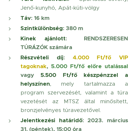
Jenő-kunyhó, Apát-kúti-völgy
Táv
: 16 km
Szintkülönbség
: 380 m
Kinek ajánlott
: RENDSZERESEN
TÚRÁZÓK számára
Részvételi díj
:
4.000 Ft/fő
VIP
tagoknak
,
5
.000 Ft/fő előre utalással
vagy
5.500 Ft/fő készpénzzel a
helyszínen
, mely tartalmazza a
program szervezését, valamint a túra
vezetését az MTSZ által minősített,
bronzjelvényes túravezetővel.
Jelentkezési határidő
: 2023. március
31. (péntek), 15:00 óra