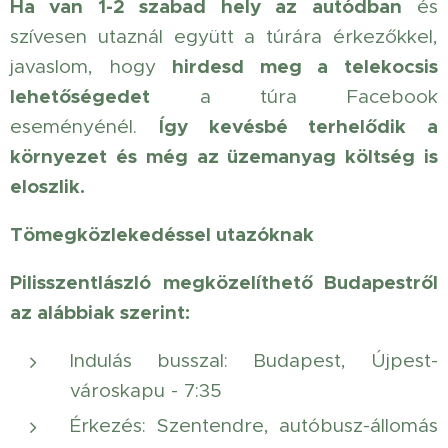
Ha van 1-2 szabad hely az autódban
és
szívesen utaznál együtt a túrára érkezőkkel,
hirdesd meg a telekocsis
javaslom, hogy
lehetőségedet
a túra Facebook
Így kevésbé terhelődik a
eseményénél.
környezet és még az üzemanyag költség is
eloszlik.
Tömegközlekedéssel utazóknak
Pilisszentlászló megközelíthető Budapestről
az alábbiak szerint:
Indulás busszal: Budapest, Újpest-
városkapu - 7:35
Érkezés: Szentendre, autóbusz-állomás