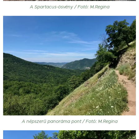
A Spartacus-ösvény / Fotó: M.Regina
A népszerű panoráma pont / Fotó: M.Regina