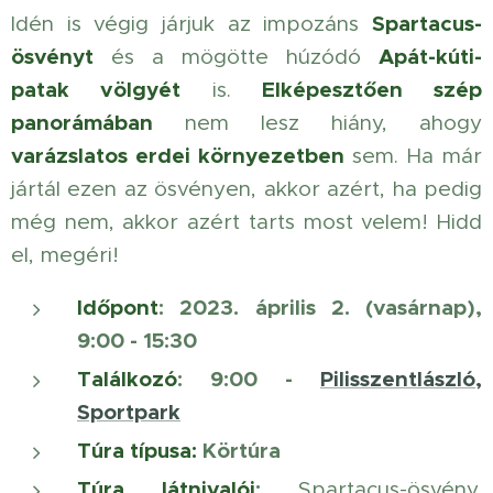
Spartacus-
Idén is végig járjuk az impozáns
ösvényt
Apát-kúti-
és a mögötte húzódó
patak völgyét
Elképesztően szép
is.
panorámában
nem lesz hiány, ahogy
varázslatos erdei környezetben
sem. Ha már
jártál ezen az ösvényen, akkor azért, ha pedig
még nem, akkor azért tarts most velem! Hidd
el, megéri!
Időpont
: 2023. április 2. (vasárnap),
9:00 - 15:30
Találkozó
: 9:00 -
Pilisszentlászló,
Sportpark
Túra típusa:
Körtúra
Túra látnivalói
:
Spartacus-ösvény,