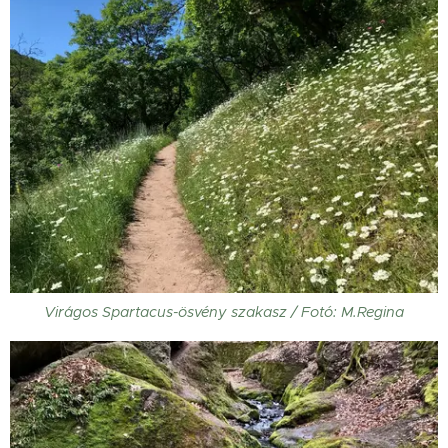
Virágos Spartacus-ösvény szakasz / Fotó: M.Regina