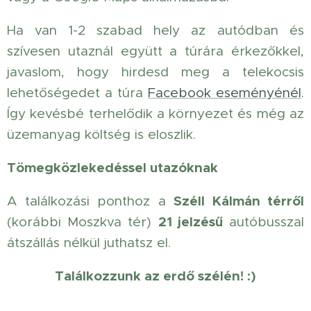
Ha van 1-2 szabad hely az autódban és
szívesen utaznál együtt a túrára érkezőkkel,
javaslom, hogy hirdesd meg a telekocsis
lehetőségedet a túra
Facebook eseményénél
.
Így kevésbé terhelődik a környezet és még az
üzemanyag költség is eloszlik.
Tömegközlekedéssel utazóknak
Széll Kálmán térről
A találkozási ponthoz a
21 jelzésű
(korábbi Moszkva tér)
autóbusszal
átszállás nélkül juthatsz el.
Találkozzunk az erdő szélén! :)