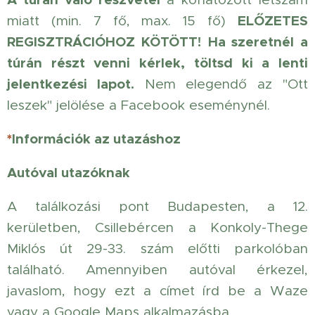
ELŐZETES
miatt (min. 7 fő, max. 15 fő)
REGISZTRÁCIÓHOZ KÖTÖTT!
Ha szeretnél a
túrán részt venni kérlek, töltsd ki a lenti
jelentkezési lapot.
Nem elegendő az "Ott
leszek" jelölése a Facebook eseménynél.
*
Információk az utazáshoz
Autóval utazóknak
A találkozási pont Budapesten, a 12.
kerületben, Csillebércen a Konkoly-Thege
Miklós út 29-33. szám előtti parkolóban
található. Amennyiben autóval érkezel,
javaslom, hogy ezt a címet írd be a Waze
vagy a Google Maps alkalmazásba.