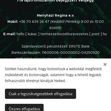
719 lajstromszámon bejegyzett védjegy.
Menyházi Regina e.v.
Mobil:
+36 70 639 26 47
(Keddtől Péntekig 9:00 és 15:00
között)
E-mail:
hello [ kukac ] termeszetkozelituravezetes [ pont ] hu
Számlavezető pénzintézet: ERSTE Bank
Bankszámlaszám: 11600006-00000002-04250920
Weboldal: www.termeszetkozelituravezetes.hu
Sütiket használunk, hogy biztosítsuk a weboldal megfelelő
Az oldalt a
Webnode
működteti.
működését és biztonságát, valamint hogy a lehető legjobb
Impresszum
felhasználói élményt kínáljuk Neked.
Panaszkezelési szabályzat
Adatvédelmi Tájékoztató
Csak a legszükségesebbek elfogadása
Általános Szerződési Feltételek
Elállás a szerződéstől
Összes elfogadása
Sütik