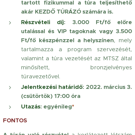
tartott fizikummal a túra teljesíthető
akár KEZDŐ TÚRÁZÓ számára is.
Részvételi díj
:
3.000 Ft/fő előre
utalással és VIP tagoknak vagy 3.500
Ft/fő készpénzzel a helyszínen
, mely
tartalmazza a program szervezését,
valamint a túra vezetését az MTSZ által
minősített, bronzjelvényes
túravezetővel.
Jelentkezési határidő
:
2022. március 3.
(csütörtök) 17:00 óra
Utazás
: egyénileg
*
FONTOS
A túrán való részvétel
a korlátozott létszám