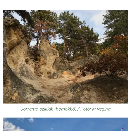
Sorrento-sziklák (homokkő) / Fotó: M.Regina