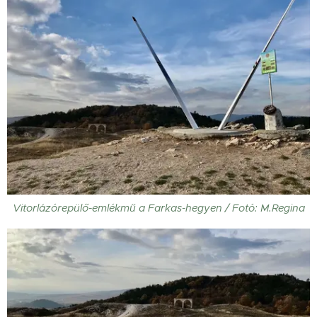
Vitorlázórepülő-emlékmű a Farkas-hegyen / Fotó: M.Regina