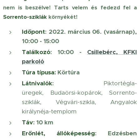
nem is beszélve! Tarts velem és fedezd fel a
Sorrento-sziklák
környékét!
Időpont
: 2022. március 06. (vasárnap),
10:00 - 15:00
Találkozó
: 10:00 -
Csillebérc, KFKI
parkoló
Túra típusa:
Körtúra
Látnivalók
:
Piktortégla-
üregek, Budaörsi-kopárok, Sorrento-
sziklák, Végvári-szikla, Angyalok
királynéja-templom
Táv
: 10 km
Erőnlét, állóképesség
: Edzésben