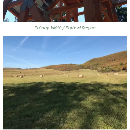
Prónay-kilátó / Fotó: M.Regina