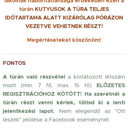
lakóinak háborítatlansága érdekében ezen a
túrán
KUTYUSOK
A TÚRA TELJES
IDŐTARTAMA ALATT KIZÁRÓLAG PÓRÁZON
VEZETVE
VEHETNEK RÉSZT!
Megértéseteket köszönöm!
FONTOS
A túrán való részvétel
a korlátozott létszám
ELŐZETES
miatt (min. 7 fő, max. 15 fő)
REGISZTRÁCIÓHOZ KÖTÖTT!
Ha szeretnél a
túrán részt venni kérlek, töltsd ki a lenti
jelentkezési lapot.
Nem elegendő az "Ott
leszek" jelölése a Facebook eseménynél.