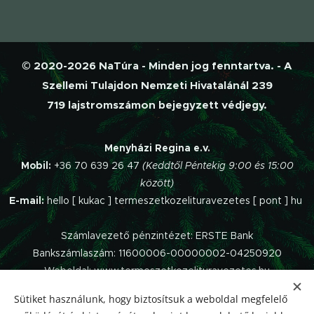
© 2020-2026 NaTúra - Minden jog fenntartva. - A
Szellemi Tulajdon Nemzeti Hivatalánál 239
719 lajstromszámon bejegyzett védjegy.
Menyházi Regina e.v.
Mobil:
+36 70 639 26 47
(Keddtől Péntekig 9:00 és 15:00
között)
E-mail:
hello [ kukac ] termeszetkozelituravezetes [ pont ] hu
Számlavezető pénzintézet: ERSTE Bank
Bankszámlaszám: 11600006-00000002-04250920
Weboldal: www.termeszetkozelituravezetes.hu
Sütiket használunk, hogy biztosítsuk a weboldal megfelelő
Az oldalt a
Webnode
működteti.