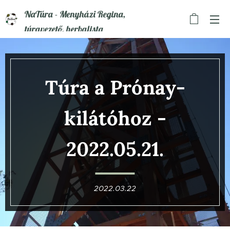
NaTúra - Menyházi Regina,
túravezető, herbalista
Túra a Prónay-
kilátóhoz
-
2022.05.21.
2022.03.22