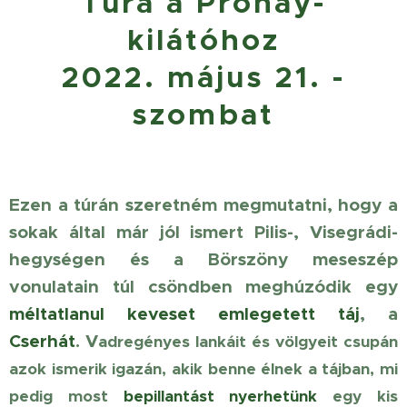
Túra a Prónay-
kilátóhoz
2022. május 21. -
szombat
Ezen a túrán szeretném megmutatni, hogy a
sokak által már jól ismert Pilis-, Visegrádi-
hegységen és a Börszöny meseszép
vonulatain túl csöndben meghúzódik egy
méltatlanul keveset emlegetett táj
, a
Cserhát
. V
adregényes lankáit és völgyeit csupán
azok ismerik igazán, akik benne élnek a tájban, mi
pedig most
bepillantást nyerhetünk
egy kis