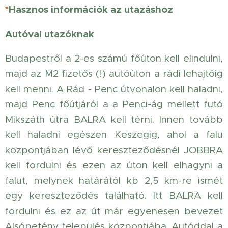
*
Hasznos információk az utazáshoz
Autóval utazóknak
Budapestről a 2-es számú főúton kell elindulni,
majd az M2 fizetős (!) autóúton a rádi lehajtóig
kell menni. A Rád - Penc útvonalon kell haladni,
majd Penc főútjáról a a Penci-ág mellett futó
Mikszáth útra BALRA kell térni. Innen tovább
kell haladni egészen Keszegig, ahol a falu
központjában lévő kereszteződésnél JOBBRA
kell fordulni és ezen az úton kell elhagyni a
falut, melynek határától kb 2,5 km-re ismét
egy kereszteződés található. Itt BALRA kell
fordulni és ez az út már egyenesen bevezet
Alsópetény település központjába. Autóddal a