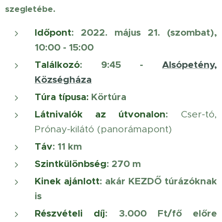
szegletébe.
Időpont
: 2022. május 21. (szombat),
10:00 - 15:00
Találkozó
: 9:45 -
Alsópetény,
Községháza
Túra típusa:
Körtúra
Látnivalók az útvonalon
:
Cser-tó,
Prónay-kilátó (panorámapont)
Táv
: 11 km
Szintkülönbség
: 270 m
Kinek ajánlott
: akár KEZDŐ túrázóknak
is
Részvételi díj
:
3.000 Ft/fő előre