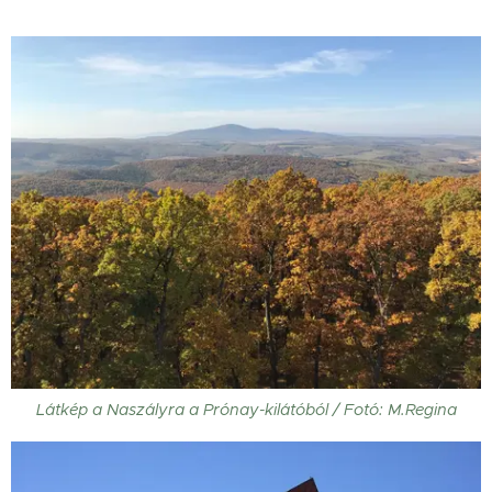
Látkép a Naszályra a Prónay-kilátóból / Fotó: M.Regina