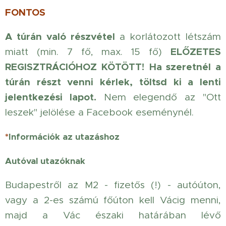
FONTOS
A túrán való részvétel
a korlátozott létszám
ELŐZETES
miatt (min. 7 fő, max. 15 fő)
REGISZTRÁCIÓHOZ KÖTÖTT!
Ha szeretnél a
túrán részt venni kérlek, töltsd ki a lenti
jelentkezési lapot.
Nem elegendő az "Ott
leszek" jelölése a Facebook eseménynél.
*
Információk az utazáshoz
Autóval utazóknak
Budapestről az M2 - fizetős (!) - autóúton,
vagy a 2-es számú főúton kell Vácig menni,
majd a Vác északi határában lévő