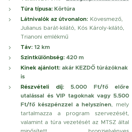
Túra típusa:
Körtúra
Látnivalók az útvonalon
:
Kövesmező,
Julianus barát-kilátó, Kós Károly-kilátó,
Trianoni emlékmű
Táv
: 12 km
Szintkülönbség
: 420 m
Kinek ajánlott
: akár KEZDŐ túrázóknak
is
Részvételi díj
: 5
.000 Ft/fő előre
utalással és VIP tagoknak vagy 5.500
Ft/fő készpénzzel a helyszínen
, mely
tartalmazza a program szervezését,
valamint a túra vezetését az MTSZ által
minősített, bronzjelvényes