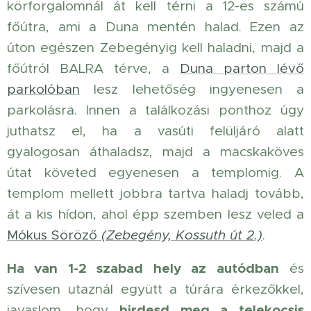
körforgalomnál át kell térni a 12-es számú
főútra, ami a Duna mentén halad. Ezen az
úton egészen Zebegényig kell haladni, majd a
főútról BALRA térve, a
Duna parton lévő
parkolóban
lesz lehetőség ingyenesen a
parkolásra. Innen a találkozási ponthoz úgy
juthatsz el, ha a vasúti felüljáró alatt
gyalogosan áthaladsz, majd a macskaköves
útat követed egyenesen a templomig. A
templom mellett jobbra tartva haladj tovább,
át a kis hídon, ahol épp szemben lesz veled a
Mókus Söröző
(Zebegény, Kossuth út 2.)
.
Ha van 1-2 szabad hely az autódban
és
szívesen utaznál együtt a túrára érkezőkkel,
hirdesd meg a telekocsis
javaslom, hogy