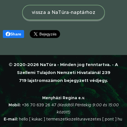
vissza a NaTúra-naptárhoz
Share
© 2020-2026 NaTúra - Minden jog fenntartva. - A
Szellemi Tulajdon Nemzeti Hivatalánál 239
719 lajstromszámon bejegyzett védjegy.
Menyházi Regina e.v.
Mobil:
+36 70 639 26 47
(Keddtől Péntekig 9:00 és 15:00
között)
E-mail:
hello [ kukac ] termeszetkozelituravezetes [ pont ] hu