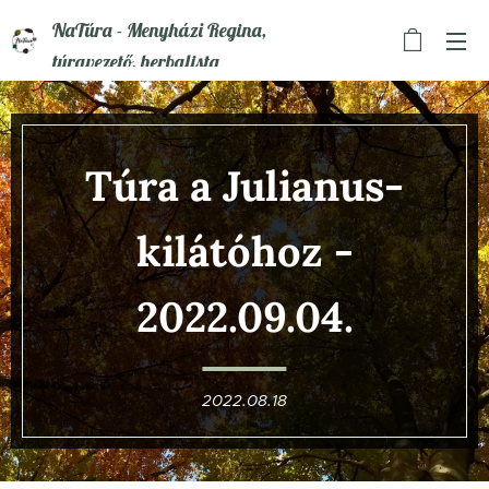
NaTúra - Menyházi Regina,
túravezető, herbalista
Túra a Julianus-
kilátóhoz
-
2022.09.04.
2022.08.18