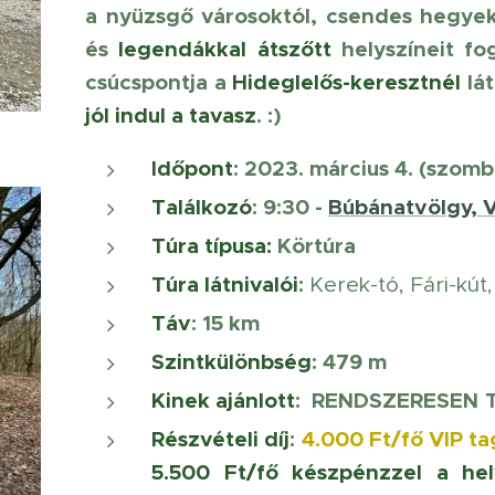
a nyüzsgő városoktól, csendes hegyek
és
legendákkal átszőtt
helyszíneit fo
csúcspontja a
Hideglelős-keresztnél
lá
jól indul a tavasz
. :)
Időpont
: 2023. március 4. (szomba
Találkozó
: 9:30 -
Búbánatvölgy, 
Túra típusa:
Körtúra
Túra látnivalói
:
Kerek-tó, Fári-kú
Táv
: 15 km
Szintkülönbség
: 479 m
Kinek ajánlott
:
RENDSZERESEN
Részvételi díj
:
4.000 Ft/fő
VIP t
5.500 Ft/fő készpénzzel a hel