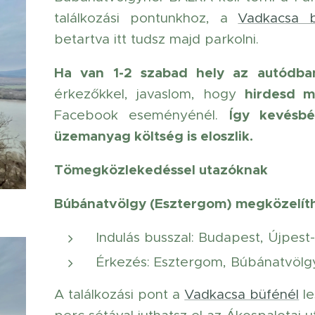
találkozási pontunkhoz, a
Vadkacsa 
betartva itt tudsz majd parkolni.
Ha van 1-2 szabad hely az autódb
hirdesd m
érkezőkkel, javaslom, hogy
Így kevésb
Facebook eseményénél.
üzemanyag költség is eloszlik.
Tömegközlekedéssel utazóknak
Búbánatvölgy (Esztergom) megközelíthe
Indulás busszal: Budapest, Újpest
Érkezés: Esztergom, Búbánatvölgy
A találkozási pont a
Vadkacsa büfénél
le