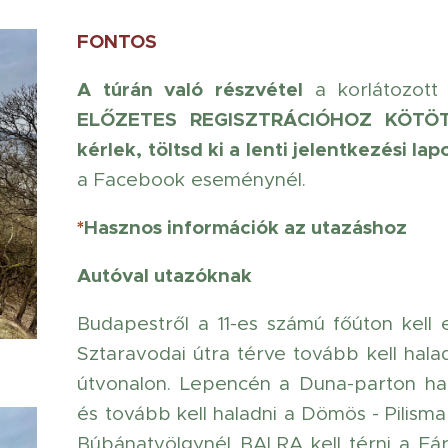
FONTOS
A túrán való részvétel
a korlátozott 
ELŐZETES REGISZTRÁCIÓHOZ KÖTÖT
kérlek, töltsd ki a lenti jelentkezési lapo
a Facebook eseménynél.
*
Hasznos információk az utazáshoz
Autóval utazóknak
Budapestről a 11-es számú főúton kell 
Sztaravodai útra térve tovább kell halad
a
útvonalon. Lepencén a Duna-parton hala
és tovább kell haladni a Dömös - Pilism
Búbánatvölgynél BALRA kell térni a Fár