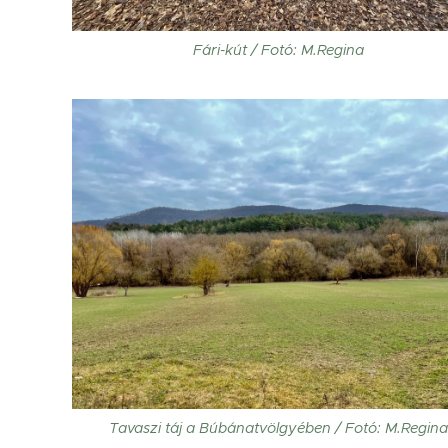
Fári-kút / Fotó: M.Regina
Tavaszi táj a Búbánatvölgyében / Fotó: M.Regin