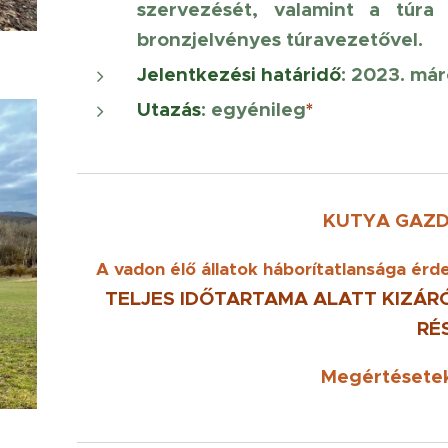
szervezését, valamint a túra
bronzjelvényes túravezetővel.
Jelentkezési határidő
: 2023. már
Utazás
: egyénileg
*
KUTYA GAZDI
A vadon élő állatok háborítatlansága ér
TELJES IDŐTARTAMA ALATT KIZÁ
RÉ
Megértésete
a