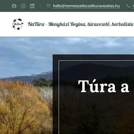
hello@termeszetkozelituravezetes.hu
NaTúra - Menyházi Regina, túravezető, herbalista
Túra a