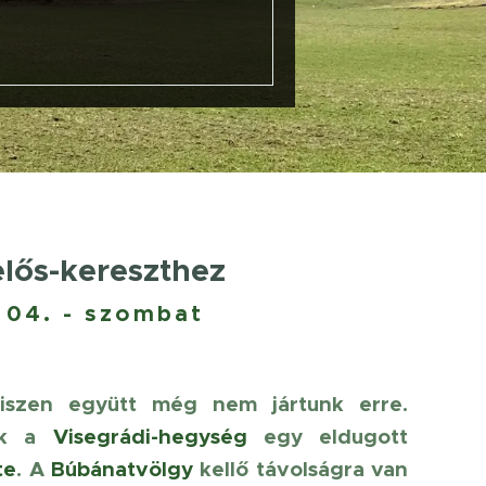
elős-kereszthez
 04. - szombat
hiszen együtt még nem jártunk erre.
ek a
Visegrádi-hegység
egy eldugott
te
. A
Búbánatvölgy
kellő távolságra van