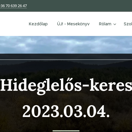
+36 70 639 26 47
Kezdőlap
ÚJ! - Mesekönyv
Rólam
Szo
 Hideglelős-kere
2023.03.04.