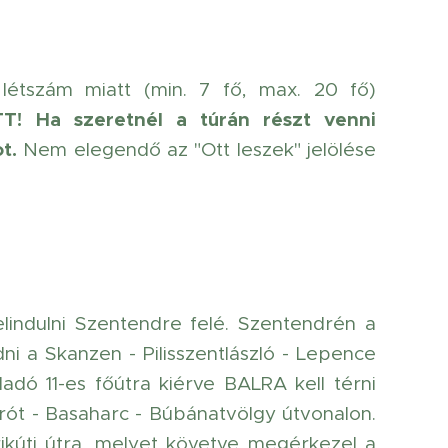
létszám miatt (min. 7 fő, max. 20 fő)
T!
Ha szeretnél a túrán részt venni
t.
Nem elegendő az "Ott leszek" jelölése
elindulni Szentendre felé. Szentendrén a
ni a Skanzen - Pilisszentlászló - Lepence
dó 11-es főútra kiérve BALRA kell térni
arót - Basaharc - Búbánatvölgy útvonalon.
ikúti útra, melyet követve megérkezel a