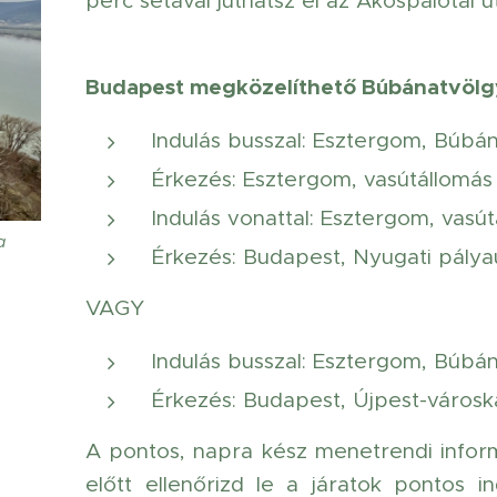
perc sétával juthatsz el az Ákospalotai ut
Budapest megközelíthető Búbánatvölgyb
Indulás busszal: Esztergom, Búbán
Érkezés: Esztergom, vasútállomás 
Indulás vonattal: Esztergom, vasút
a
Érkezés: Budapest, Nyugati pálya
VAGY
Indulás busszal: Esztergom, Búbán
Érkezés: Budapest, Újpest-városk
A pontos, napra kész menetrendi infor
előtt ellenőrizd le a járatok pontos i