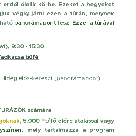
 erdői ölelik körbe. Ezeket a hegyeket
gjuk végig járni ezen a túrán, melynek
tható
panorámapont
lesz.
Ezzel a túrával
t), 9:30 - 15:30
Vadkacsa büfé
t, Hideglelős-kereszt (panorámapont)
TÚRÁZÓK
számára
agoknak
,
5
.000 Ft/fő előre utalással
vagy
yszínen
, mely tartalmazza a program