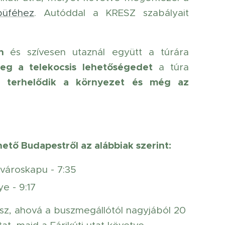
büféhez
. Autóddal a KRESZ szabályait
an
és szívesen utaznál együtt a túrára
eg a telekocsis lehetőségedet
a túra
é terhelődik a környezet és még az
tő Budapestről az alábbiak szerint:
-városkapu - 7:35
e - 9:17
sz, ahová a buszmegállótól nagyjából 20