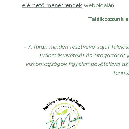
elérhető menetrendek
weboldalán.
Találkozzunk az
- A túrán minden résztvevő saját felelős
tudomásulvételét és elfogadását je
viszontagságok figyelembevételével az
fennt