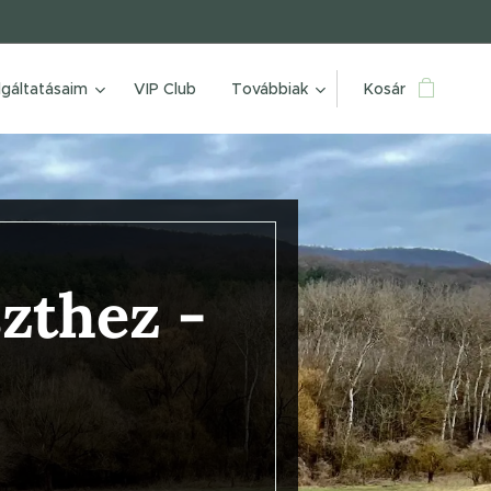
lgáltatásaim
VIP Club
Továbbiak
Kosár
szthez
-