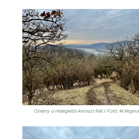
Ösvény a Hideglelős-kereszt felé / Fotó: M.Regin