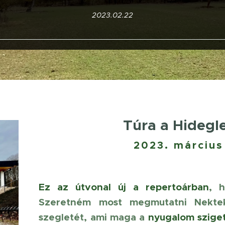
2023.02.22
Túra a Hidegl
2023. március
Ez az útvonal új a repertoárban
, 
Szeretném most megmutatni Nekt
szegletét, ami maga a
nyugalom szige