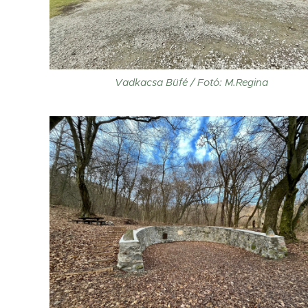
Vadkacsa Büfé / Fotó: M.Regina