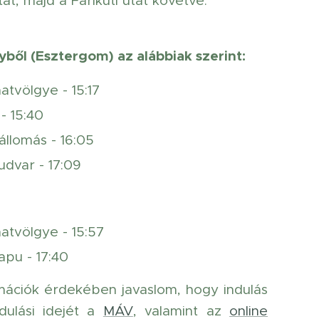
at, majd a Fárikúti utat követve.
ől (Esztergom) az alábbiak szerint:
atvölgye - 15:17
- 15:40
állomás - 16:05
udvar - 17:09
atvölgye - 15:57
apu - 17:40
mációk érdekében javaslom, hogy indulás
ndulási idejét a
MÁV
, valamint az
online