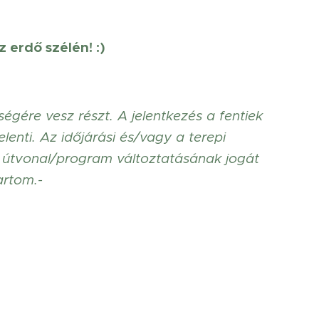
 erdő szélén! :)
ségére vesz részt. A jelentkezés a fentiek
lenti. Az időjárási és/vagy a terepi
 útvonal/program változtatásának jogát
artom.-