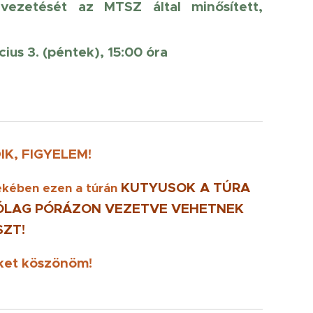
 vezetését az MTSZ által minősített,
cius 3. (péntek), 15:00 óra
K, FIGYELEM!
KUTYUSOK
A TÚRA
dekében ezen a túrán
RÓLAG PÓRÁZON VEZETVE
VEHETNEK
SZT!
ket köszönöm!