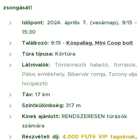
zsongását!🌿☀️
Időpont
: 2024. április 7. (vasárnap), 9:15 -
15:30
Találkozó
: 9:15 -
Kóspallag, Mini Coop bolt
Túra típusa:
Körtúra
Látnivalók
:
Törökmezői halastó, források,
Pálos emlékhely, Bibervár romja, Torony-alja
horgásztó
Táv
: 17 km
Szintkülönbség:
317 m
Kinek ajánlott
:
RENDSZERESEN túrázók
számára
Részvételi díj:
4.000 Ft/fő
VIP tagoknak
,