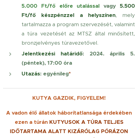
5
.000 Ft/fő előre utalással
vagy
5.500
Ft/fő készpénzzel a helyszínen
, mely
tartalmazza a program szervezését, valamint
a túra vezetését az MTSZ által minősített,
bronzjelvényes túravezetővel.
Jelentkezési határidő
: 2024. április 5.
(péntek), 17:00 óra
Utazás
: egyénileg
*
KUTYA GAZDIK, FIGYELEM!
A vadon élő állatok háborítatlansága érdekében
ezen a túrán
KUTYUSOK
A TÚRA TELJES
IDŐTARTAMA ALATT KIZÁRÓLAG PÓRÁZON