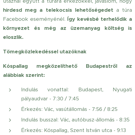
utaznál együtt a túrára érkezőkkel, javaslom, hogy
hirdesd meg a telekocsis lehetőségedet
a túra
Facebook eseményénél.
Így kevésbé terhelődik a
környezet és még az üzemanyag költség is
eloszlik.
Tömegközlekedéssel utazóknak
Kóspallag megközelíthető Budapestről az
alábbiak szerint:
Indulás vonattal: Budapest, Nyugati
pályaudvar - 7:30 / 7:45
Érkezés: Vác, vasútállomás - 7:56 / 8:25
Indulás busszal: Vác, autóbusz-állomás - 8:35
Érkezés: Kóspallag, Szent István utca - 9:13