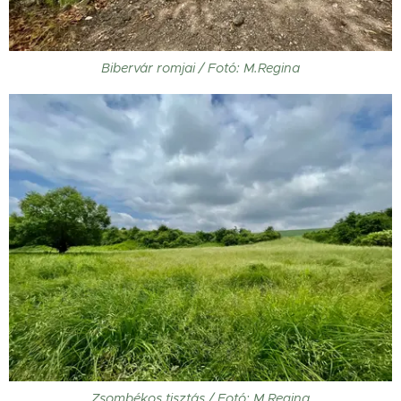
Bibervár romjai / Fotó: M.Regina
Zsombékos tisztás / Fotó: M.Regina