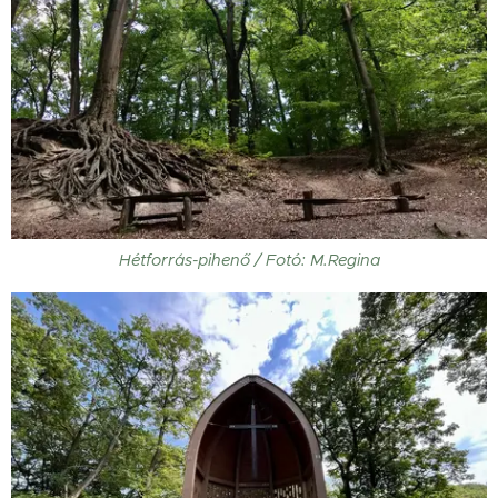
Hétforrás-pihenő / Fotó: M.Regina