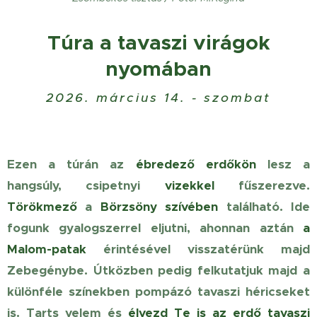
Túra a tavaszi virágok
nyomában
2026. március 14. - szombat
Ezen a túrán az
ébredező
erdőkön
lesz a
hangsúly, csipetnyi
vizekkel
fűszerezve.
Törökmező
a
Börzsöny szívében
található. Ide
fogunk gyalogszerrel eljutni, ahonnan aztán
a
Malom-patak
érintésével visszatérünk majd
Zebegénybe. Útközben pedig felkutatjuk majd a
különféle színekben pompázó tavaszi héricseket
is. Tarts velem és
élvezd Te is az erdő tavaszi