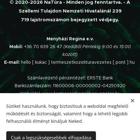
© 2020-2026 NaTúra - Minden jog fenntartva. - A
Szellemi Tulajdon Nemzeti Hivatalánál 239
719 lajstromszámon bejegyzett védjegy.
Menyházi Regina e.v.
Mobil:
+36 70 639 26 47
(Keddtől Péntekig 9:00 és 15:00
között)
E-mail:
hello [ kukac ] termeszetkozelituravezetes [ pont ] hu
Számlavezető pénzintézet: ERSTE Bank
Bankszámlaszám: 11600006-00000002-04250920
Weboldal: www.termeszetkozelituravezetes.hu
Sütiket használunk, hogy biztosítsuk a weboldal megfelelő
Az oldalt a
Webnode
működteti.
működését és biztonságát, valamint hogy a lehető legjobb
Impresszum
felhasználói élményt kínáljuk Neked.
Panaszkezelési szabályzat
Adatvédelmi Tájékoztató
Csak a legszükségesebbek elfogadása