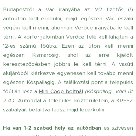
Budapestről a Vác irányába az M2 fizetős (!)
autóúton kell elindulni, majd egészen Vác északi
végéig kell menni, ahonnan Verőce irányába le kell
térni. A körforgalomban Verőce felé kell kihajtani a
12-es számú főútra. Ezen az úton kell menni
egészen Kismarosig, ahol az erre kijelölt
kereszteződésben jobbra le kell térni. A vasúti
aluljáróból kiérkezve egyenesen kell tovább menni
egészen Kóspallagig. A találkozási pont a település
főútján lesz a
Mini Coop boltnál
(Kóspallag, Váci út
2-4.)
. Autóddal a település közterületein, a KRESZ
szabályait betartva tudsz majd leparkolni.
Ha van 1-2 szabad hely az autódban
és szívesen