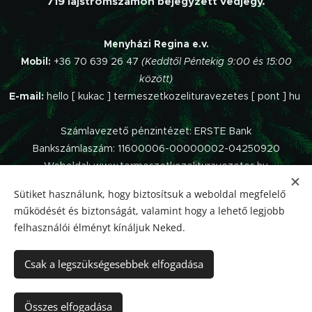
719 lajstromszámon bejegyzett védjegy.
Menyházi Regina e.v.
Mobil:
+36 70 639 26 47
(Keddtől Péntekig 9:00 és 15:00
között)
E-mail:
hello [ kukac ] termeszetkozelituravezetes [ pont ] hu
Számlavezető pénzintézet: ERSTE Bank
Bankszámlaszám: 11600006-00000002-04250920
Weboldal: www.termeszetkozelituravezetes.hu
Sütiket használunk, hogy biztosítsuk a weboldal megfelelő
Az oldalt a
Webnode
működteti.
működését és biztonságát, valamint hogy a lehető legjobb
Impresszum
felhasználói élményt kínáljuk Neked.
Panaszkezelési szabályzat
Adatvédelmi Tájékoztató
Csak a legszükségesebbek elfogadása
Általános Szerződési Feltételek
Elállás a szerződéstől
Összes elfogadása