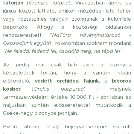
tátorján
(
Crambe tataria
). Virágzásban április és
június között látható, amikor mézédes illatú fehér
vagy rózsaszínes virágain zsonganak a különféle
beporzók. Ahogy a közösségi oldalamon
rendszeresített "
NaTúra növényhatározó -
Okosodjunk együtt!"
rovatomban szoktam mondani:
"Ne feledd: fedezd fel, csodáld meg, ne tépd le!"
Az pedig már csak hab azon a bizonyos
képzeletbeli tortán, hogy a szintén ritkán
előforduló,
védett orchidea fajunk
, a
bíboros
kosbor
(
Orchis purpurea
) - melynek
természetvédelmi értéke 10.000 Ft - áprilisban és
májusban szintén előszeretettel mutatkozik a
Cseke-hegy bizonyos pontjain.
Bízom abban, hogy bejegyzésemmel sikerült