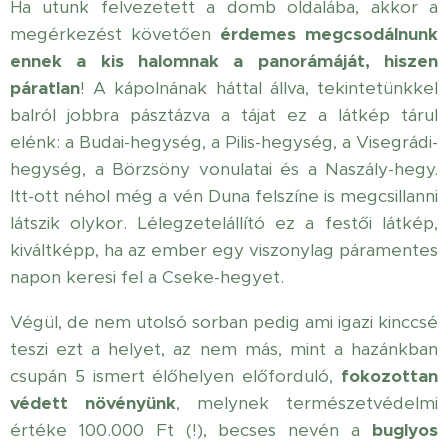
Ha utunk felvezetett a domb oldalába, akkor a
megérkezést követően
érdemes megcsodálnunk
ennek a kis halomnak a panorámáját, hiszen
páratlan
! A kápolnának háttal állva, tekintetünkkel
balról jobbra pásztázva a tájat ez a látkép tárul
elénk: a Budai-hegység, a Pilis-hegység, a Visegrádi-
hegység, a Börzsöny vonulatai és a Naszály-hegy.
Itt-ott néhol még a vén Duna felszíne is megcsillanni
látszik olykor. Lélegzetelállító ez a festői látkép,
kiváltképp, ha az ember egy viszonylag páramentes
napon keresi fel a Cseke-hegyet.
Végül, de nem utolsó sorban pedig ami igazi kinccsé
teszi ezt a helyet, az nem más, mint a hazánkban
csupán 5 ismert élőhelyen előforduló,
fokozottan
védett növényünk
, melynek természetvédelmi
értéke 100.000 Ft (!), becses nevén a
buglyos