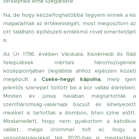
térképnek eme szegletére.
Na, de hogy kézzelfoghatóbbá tegyem ennek a kis
magaslatnak az értékességét, most megosztom az
ott található építészeti emlékmű rövid ismertetőjét
is.
Az Úr 1796. évében Vácduka, Kisnémedi és Rád
települések mértani háromszögének
középpontjában (leglábbis ahhoz egészen közel)
megépült a
Cseke-hegyi kápolna
, mely igen
jelentős szerepet töltött be a kor vallási életében.
Minden év június havában megtartották a
szentháromság-vasárnapi búcsút és kihelyezett
miséket is tartottak a dombon, Isten színe előtt.
Mindamellett, hogy nem gyakorlom a katolikus
vallást, mégis örömmel tölt el, hogy a
viszontagságokkal teli 2020-ban is megtartásra