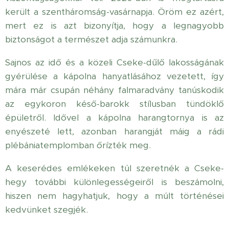
került a szentháromság-vasárnapja. Öröm ez azért,
mert ez is azt bizonyítja, hogy a legnagyobb
biztonságot a természet adja számunkra.
Sajnos az idő és a közeli Cseke-dűlő lakosságának
gyérülése a kápolna hanyatlásához vezetett, így
mára már csupán néhány falmaradvány tanúskodik
az egykoron késő-barokk stílusban tündöklő
épületről. Idővel a kápolna harangtornya is az
enyészeté lett, azonban harangját máig a rádi
plébániatemplomban őrízték meg.
A keserédes emlékeken túl szeretnék a Cseke-
hegy további különlegességeiről is beszámolni,
hiszen nem hagyhatjuk, hogy a múlt történései
kedvünket szegjék.