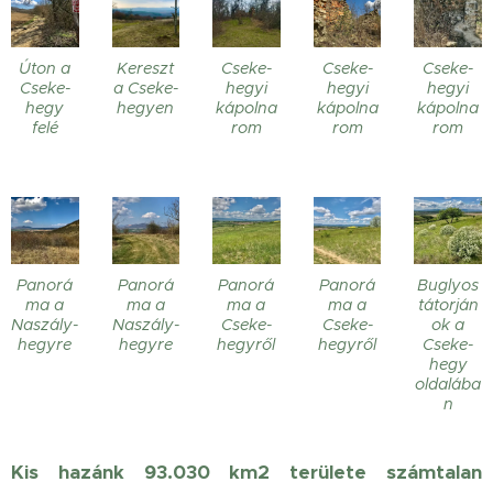
Úton a
Kereszt
Cseke-
Cseke-
Cseke-
Cseke-
a Cseke-
hegyi
hegyi
hegyi
hegy
hegyen
kápolna
kápolna
kápolna
felé
rom
rom
rom
Panorá
Panorá
Panorá
Panorá
Buglyos
ma a
ma a
ma a
ma a
tátorján
Naszály-
Naszály-
Cseke-
Cseke-
ok a
hegyre
hegyre
hegyről
hegyről
Cseke-
hegy
oldalába
n
Kis hazánk 93.030 km2 területe számtalan