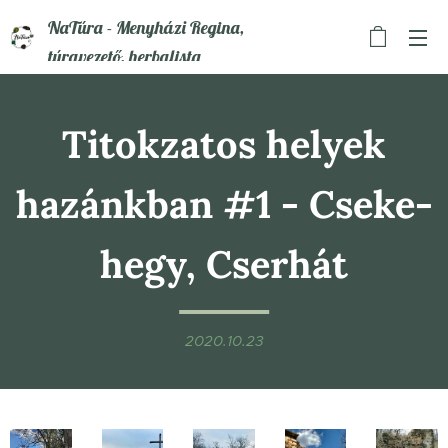
NaTúra - Menyházi Regina,
túravezető, herbalista
Titokzatos helyek
hazánkban #1 - Cseke-
hegy, Cserhát
2020.10.23