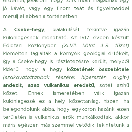
érdemel, javaslom, hogy tölts most magadnak egy
jó kávét, vagy egy finom teát és figyelmeddel
merülj el ebben a történetben.
A
Cseke-hegy
, kialakulását tekintve igazán
különlegesnek mondható. Az 1917. évben készült
Földtani közlönyben
(XLVII. kötet 4-9. füzet)
kiemelten taglalták a környék geológiai értékeit,
így a Cseke-hegy is részletezésre került, melyből
kiderül, hogy a hegy
kőzetének összetétele
(szakavatottabbak részére: hipersztén augit-)
andezit, azaz vulkanikus eredetű
, sötét színű
kőzet. Ennek ismeretében válik igazán
különlegessé ez a hely kőzettanilag, hiszen, ha
belegondolunk abba, hogy egykoron hazánk ezen
területén is vulkanikus erők munkálkodtak, akkor
máris egészen más szemmel vetődik tekintetünk a