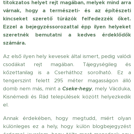
titokzatos helyet rejt magában, melyek mind arra
várnak, hogy a természeti- és az építészeti
kincseket szerető túrázók felfedezzék őket.
Ezzel a bejegyzéssorozattal épp ilyen helyeket
szeretnék bemutatni a kedves érdeklődők
számára.
Az első ilyen hely kevesek által ismert, pedig valódi
csodákat rejt magában. Tájegységileg és
kőzettanilag is a Cserháthoz sorolható. Ez a
tengerszint felett 295 méter magasságon álló
domb nem más, mint a
Cseke-hegy
, mely Vácduka,
Kisnémedi és Rád települések között helyezkedik
el.
Annak érdekében, hogy megtudd, miért olyan
különleges ez a hely, hogy külön blogbejegyzést