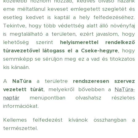
közelebb hoznom hozzád, kedves olvasó hazánk
eme méltatlanul keveset emlegetett szegletét és
esetleg kedvet is kaptál a hely felfedezéséhez.
Tekintve, hogy több védettség alatt álló növényfaj
is megtalálható a területen, ezért javaslom, hogy
lehetőség szerint
helyismerettel rendelkező
túravezetővel látogass el a Cseke-hegyre
, hogy
semmiképp se sérüljön meg ez a vad és titokzatos
kis kánaán.
A
NaTúra
a területre
rendszeresen szervez
vezetett túrát
, melyekről bővebben a
NaTúra-
naptár
menüpontban olvashatsz részletes
információkat.
Kellemes felfedezést kívánok összhangban a
természettel.