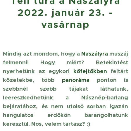
Téli túra a Naszályra
2022. január 23. -
vasárnap
Mindig azt mondom, hogy a
Naszályra
muszáj
felmenni! Hogy miért? Betekintést
nyerhetünk az egykori
kőfejtőkben
feltárt
kőzetekbe, több
panoráma
ponton is
szebbnél szebb tájakat láthatunk,
leereszkedhetünk a Násznép-barlang
bejáratához, és nem utolsó sorban igazán
hangulatos erdőkön barangolhatunk
keresztül. Nos, velem tartasz? :)