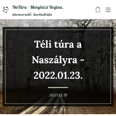
NaTúra - Menyházi Regina,
túravezető, herbalista
Téli túra a
Naszályra -
2022.01.23.
2021.12.15