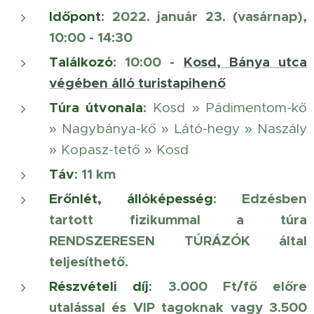
Időpont
: 2022. január 23. (vasárnap),
10:00 - 14:30
Találkozó
: 10:00 -
Kosd, Bánya utca
végében álló turistapihenő
Túra útvonala
:
Kosd » Pádimentom-kő
» Nagybánya-kő » Látó-hegy » Naszály
» Kopasz-tető » Kosd
Táv
: 11 km
Erőnlét, állóképesség
: Edzésben
tartott fizikummal a túra
RENDSZERESEN TÚRÁZÓK által
teljesíthető.
Részvételi díj
:
3.000 Ft/fő előre
utalással és VIP tagoknak vagy 3.500