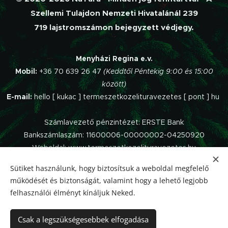
Szellemi Tulajdon Nemzeti Hivatalánál 239
719 lajstromszámon bejegyzett védjegy.
Menyházi Regina e.v.
Mobil:
+36 70 639 26 47
(Keddtől Péntekig 9:00 és 15:00
között)
E-mail:
hello [ kukac ] termeszetkozelituravezetes [ pont ] hu
Számlavezető pénzintézet: ERSTE Bank
Bankszámlaszám: 11600006-00000002-04250920
Weboldal: www.termeszetkozelituravezetes.hu
Sütiket használunk, hogy biztosítsuk a weboldal megfelelő
Az oldalt a
Webnode
működteti.
működését és biztonságát, valamint hogy a lehető legjobb
Impresszum
felhasználói élményt kínáljuk Neked.
Panaszkezelési szabályzat
Adatvédelmi Tájékoztató
Csak a legszükségesebbek elfogadása
Általános Szerződési Feltételek