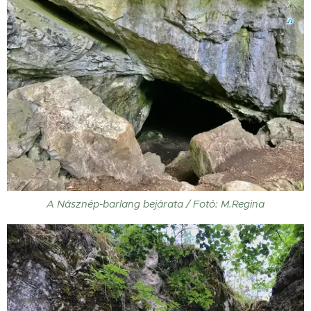
A Násznép-barlang bejárata / Fotó: M.Regina