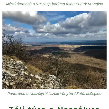
Mészkőtömbök a Násznép-barlang fölött / Fotó: M.Regina
Panoráma a Naszályról északi irányba / Fotó: M.Regina