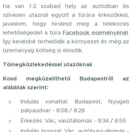
Ha van 1-2 szabad hely az autódban és
szívesen utaznál együtt a túrára érkezőkkel,
javaslom, hogy hirdesd meg a telekocsis
lehetőségedet a túra
Facebook eseményénél
.
Így kevésbé terhelődik a környezet és még az
üzemanyag költség is eloszlik.
Tömegközlekedéssel utazóknak
Kosd megközelíthető Budapestről az
alábbiak szerint:
Indulás vonattal: Budapest, Nyugati
pályaudvar - 8:08 / 8:28
Érkezés: Vác, vasútállomás - 8:34 / 8:55
Indulás busszal: Vác, autóbusz-állomás -