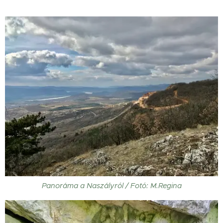
Panoráma a Naszályról / Fotó: M.Regina