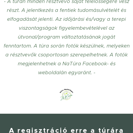
- A túrán minden résztvevő saját felelősségére vesz
részt. A jelentkezés a fentiek tudomásulvételét és
elfogadását jelenti. Az időjárási és/vagy a terepi
viszontagságok figyelembevételével az
útvonal/program változtatásának jogát
fenntartom.
A túra során fotók készülnek, melyeken
a résztvevők csoportosan szerepelhetnek. A fotók
megjelenhetnek a NaTúra Facebook- és
weboldalán egyaránt. -
A regisztráció erre a túrára