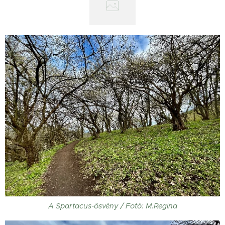
A Spartacus-ösvény / Fotó: M.Regina