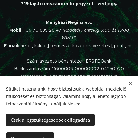
719 lajstromszámon bejegyzett védjegy.
Menyházi Regina e.v.
Mobil:
+36 70 639 26 47
(Keddtől Péntekig 9:00 és 15:00
között)
E-mail:
hello [ kukac ] termeszetkozelituravezetes [ pont ] hu
Számlavezető pénzintézet: ERSTE Bank
Bankszámlaszám: 11600006-00000002-04250920
Weboldal: www.termeszetkozelituravezetes.hu
Sütiket használunk, hogy biztosítsuk a weboldal megfelelő
Az oldalt a
Webnode
működteti.
működését és biztonságát, valamint hogy a lehető legjobb
Impresszum
felhasználói élményt kínáljuk Neked.
Panaszkezelési szabályzat
Adatvédelmi Tájékoztató
Csak a legszükségesebbek elfogadása
Általános Szerződési Feltételek
Elállás a szerződéstől