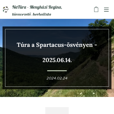
NaTúra - Menyházi Regina,
túravezető, herbalista
T
úra a Spartacus-ösvényen
-
2025.06.14.
2024.02.24