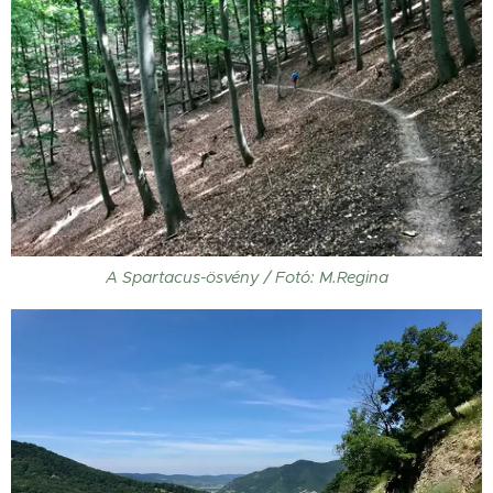
A Spartacus-ösvény / Fotó: M.Regina