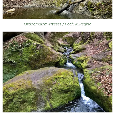
Ördögmalom-vízesés / Fotó: M.Regina