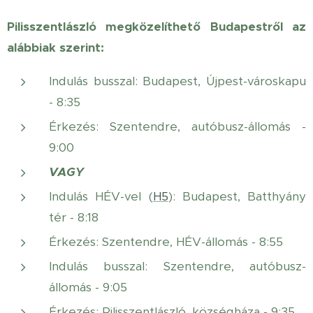
Pilisszentlászló megközelíthető Budapestről az
alábbiak szerint:
Indulás busszal: Budapest, Újpest-városkapu
- 8:35
Érkezés: Szentendre, autóbusz-állomás -
9:00
VAGY
Indulás HÉV-vel (
H5
): Budapest, Batthyány
tér - 8:18
Érkezés: Szentendre, HÉV-állomás - 8:55
Indulás busszal: Szentendre, autóbusz-
állomás - 9:05
Érkezés: Pilisszentlászló, községháza - 9:35