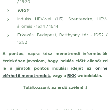
/ 16:30
VAGY
Indulás HÉV-vel (
H5
): Szentendre, HÉV-
állomás - 15:14 / 16:14
Érkezés: Budapest, Batthyány tér - 15:52 /
16:52
A pontos, napra kész menetrendi információk
érdekében javaslom, hogy indulás előtt ellenőrizd
le a járatok pontos indulási idejét az
online
elérhető menetrendek
, vagy a
BKK
weboldalán.
Találkozzunk az erdő szélén! :)