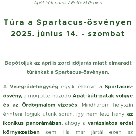
Apát-kúti-patak / Fotó: M.Regina
Túra a Spartacus-ösvényen
2025. június 14
. - szombat
Bepótoljuk az április zord időjárás miatt elmaradt
túránkat a Spartacus-ösvényen.
A
Visegrádi-hegység
egyik ékköve a
Spartacus-
ösvény,
a mögötte húzódó
Apát-kúti-patak völgye
és az Ördögmalom-vízesés
. Mindhárom helyszín
érinteni fogjuk utunk során, így nem lesz hiány
az
ikonikus
panorámában,
ahogy a
varázslatos erdei
környezetben
sem. Ha már jártál ezen az