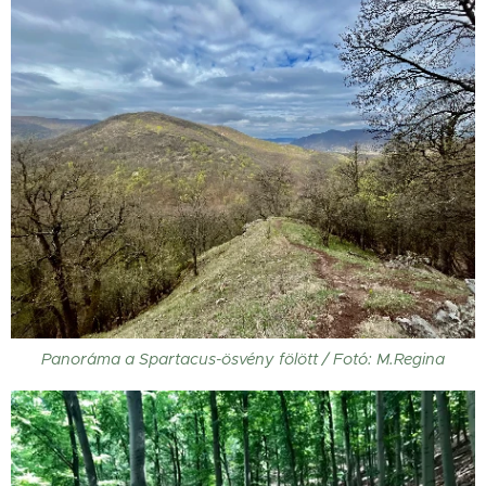
Panoráma a Spartacus-ösvény fölött / Fotó: M.Regina