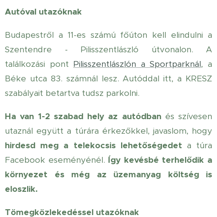
Autóval utazóknak
Budapestről a 11-es számú főúton kell elindulni a
Szentendre - Pilisszentlászló útvonalon. A
találkozási pont
Pilisszentlászlón a Sportparknál
, a
Béke utca 83. számnál lesz. Autóddal itt, a KRESZ
szabályait betartva tudsz parkolni.
Ha van 1-2 szabad hely az autódban
és szívesen
utaznál együtt a túrára érkezőkkel, javaslom, hogy
hirdesd meg a telekocsis lehetőségedet
a túra
Facebook eseményénél.
Így kevésbé terhelődik a
környezet és még az üzemanyag költség is
eloszlik.
Tömegközlekedéssel utazóknak