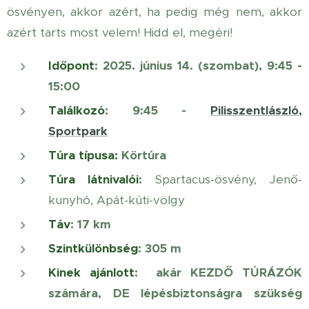
ösvényen, akkor azért, ha pedig még nem, akkor
azért tarts most velem! Hidd el, megéri!
Időpont
: 2025. június 14. (szombat), 9:45 -
15:00
Találkozó
: 9:45 -
Pilisszentlászló,
Sportpark
Túra típusa:
Körtúra
Túra látnivalói
:
Spartacus-ösvény, Jenő-
kunyhó, Apát-kúti-völgy
Táv
: 17 km
Szintkülönbség
: 305 m
Kinek ajánlott
: akár KEZDŐ TÚRÁZÓK
számára,
DE lépésbiztonságra szükség