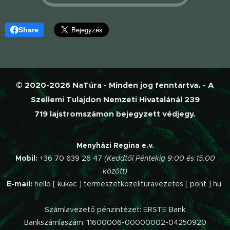
Share
© 2020-2026 NaTúra - Minden jog fenntartva. - A
Szellemi Tulajdon Nemzeti Hivatalánál 239
719 lajstromszámon bejegyzett védjegy.
Menyházi Regina e.v.
Mobil:
+36 70 639 26 47
(Keddtől Péntekig 9:00 és 15:00
között)
E-mail:
hello [ kukac ] termeszetkozelituravezetes [ pont ] hu
Számlavezető pénzintézet: ERSTE Bank
Bankszámlaszám: 11600006-00000002-04250920