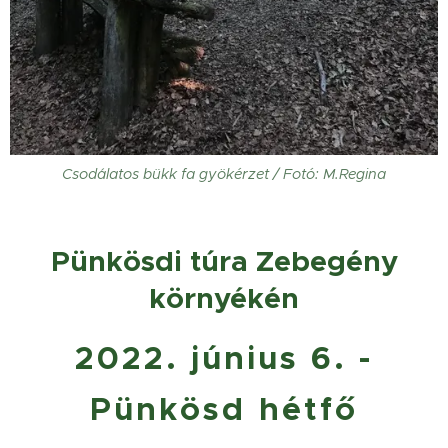
Csodálatos bükk fa gyökérzet / Fotó: M.Regina
Pünkösdi túra Zebegény
környékén
2022. június 6. -
Pünkösd hétfő