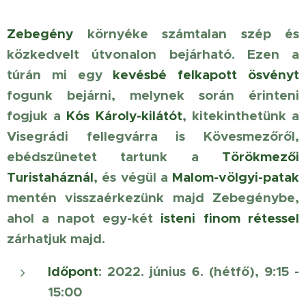
Zebegény
környéke számtalan szép és
közkedvelt útvonalon bejárható. Ezen a
túrán mi egy
kevésbé felkapott ösvényt
fogunk bejárni, melynek során érinteni
fogjuk a
Kós Károly-kilátót
, kitekinthetünk a
Visegrádi fellegvárra is Kövesmezőről,
ebédszünetet tartunk a
Törökmezői
Turistaháznál
, és végül a
Malom-völgyi-patak
mentén visszaérkezünk majd Zebegénybe,
ahol a napot egy-két
isteni finom rétessel
zárhatjuk majd.
Időpont
: 2022. június 6. (hétfő), 9:15 -
15:00