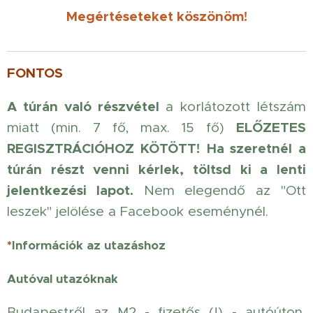
Megértéseteket köszönöm!
FONTOS
A túrán való részvétel
a korlátozott létszám
ELŐZETES
miatt (min. 7 fő, max. 15 fő)
REGISZTRÁCIÓHOZ KÖTÖTT!
Ha szeretnél a
túrán részt venni kérlek, töltsd ki a lenti
jelentkezési lapot.
Nem elegendő az "Ott
leszek" jelölése a Facebook eseménynél.
*
Információk az utazáshoz
Autóval utazóknak
Budapestről az M2 - fizetős (!) - autóúton,