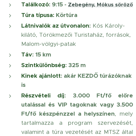
Találkozó
: 9:15
-
Zebegény, Mókus söröző
Túra típusa:
Körtúra
Látnivalók az útvonalon
:
Kós Károly-
kilátó, Törökmezői Turistaház, források,
Malom-völgyi-patak
Táv
: 15 km
Szintkülönbség
: 325 m
Kinek ajánlott
: akár KEZDŐ túrázóknak
is
Részvételi díj
:
3.000 Ft/fő előre
utalással és VIP tagoknak vagy 3.500
Ft/fő készpénzzel a helyszínen
, mely
tartalmazza a program szervezését,
valamint a túra vezetését az MTSZ által