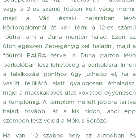
vagy a 2-es számú főúton kell Vácig menni,
majd a Vác északi határában lévő
körforgalomnál át kell térni a 12-es számú
főútra, ami a Duna mentén halad. Ezen az
úton egészen Zebegényig kell haladni, majd a
főútról BALRA térve, a Duna parton lévő
parkolóban lesz lehetőség a parkolásra. Innen
a találkozási ponthoz úgy juthatsz el, ha a
vasúti felüljáró alatt gyalogosan áthaladsz,
majd a macskaköves útat követed egyenesen
a templomig. A templom mellett jobbra tartva
haladj tovább, át a kis hídon, ahol épp
szemben lesz veled a Mókus Söröző.
Ha van 1-2 szabad hely az autódban és