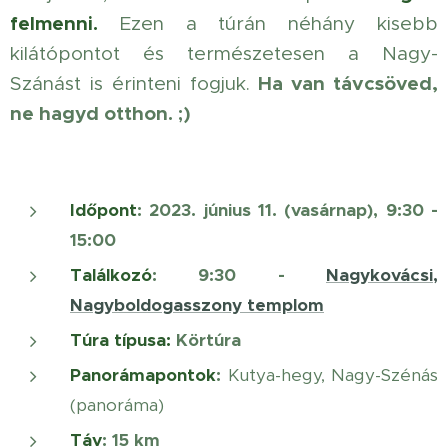
felmenni.
Ezen a túrán néhány kisebb
kilátópontot és természetesen a Nagy-
Ha van távcsöved,
Szánást is érinteni fogjuk.
ne hagyd otth
on. ;)
Időpont
: 2023. június 11. (vasárnap), 9:30 -
15:00
Találkozó
: 9:30 -
Nagykovácsi,
Nagyboldogasszony templom
Túra típusa:
Körtúra
Panorámapontok
:
Kutya-hegy, Nagy-Szénás
(panoráma)
Táv
: 15 km