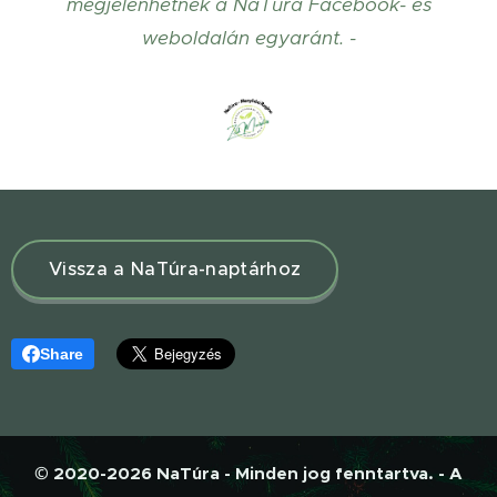
megjelenhetnek a NaTúra Facebook- és
weboldalán egyaránt. -
Vissza a NaTúra-naptárhoz
Share
© 2020-2026 NaTúra - Minden jog fenntartva. - A