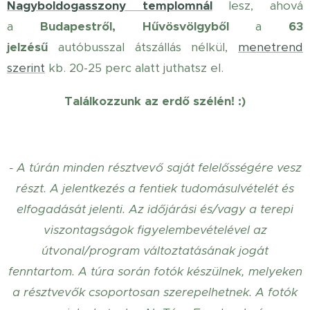
Nagyboldogasszony templomnál
lesz, ahová
a
Budapestről,
Hűvösvölgyből
a
63
jelzésű
autóbusszal átszállás nélkül,
menetrend
szerint
kb. 20-25 perc alatt juthatsz el.
Találkozzunk az erdő szélén! :)
- A túrán minden résztvevő saját felelősségére vesz
részt. A jelentkezés a fentiek tudomásulvételét és
elfogadását jelenti. Az időjárási és/vagy a terepi
viszontagságok figyelembevételével az
útvonal/program változtatásának jogát
fenntartom.
A túra során fotók készülnek, melyeken
a résztvevők csoportosan szerepelhetnek. A fotók