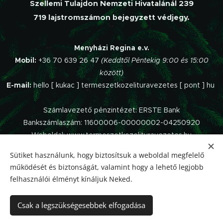
Szellemi Tulajdon Nemzeti Hivatalánál 239
719 lajstromszámon bejegyzett védjegy.
Menyházi Regina e.v.
Mobil:
+36 70 639 26 47
(Keddtől Péntekig 9:00 és 15:00
között)
E-mail:
hello [ kukac ] termeszetkozelituravezetes [ pont ] hu
Számlavezető pénzintézet: ERSTE Bank
Bankszámlaszám: 11600006-00000002-04250920
Weboldal: www.termeszetkozelituravezetes.hu
Sütiket használunk, hogy biztosítsuk a weboldal megfelelő
Az oldalt a
Webnode
működteti.
működését és biztonságát, valamint hogy a lehető legjobb
Impresszum
felhasználói élményt kínáljuk Neked.
Panaszkezelési szabályzat
Adatvédelmi Tájékoztató
Csak a legszükségesebbek elfogadása
Általános Szerződési Feltételek
Elállás a szerződéstől