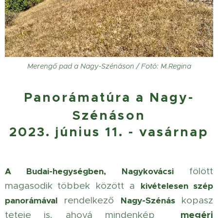
Merengő pad a Nagy-Szénáson / Fotó: M.Regina
Panorámatúra a Nagy-
Szénáson
2023. június 11. - vasárnap
fölött
A Budai-hegységben, Nagykovácsi
magasodik
többek között a
kivételesen szép
rendelkező
kopasz
panorámával
Nagy-Szénás
megéri
teteje is, ahová mindenkép