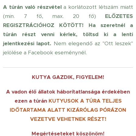
A túrán való részvétel
a korlátozott létszám miatt
(min. 7 fő, max. 20 fő)
ELŐZETES
REGISZTRÁCIÓHOZ KÖTÖTT!
Ha szeretnél a
túrán részt venni kérlek, töltsd ki a lenti
jelentkezési lapot.
Nem elegendő az "Ott leszek"
jelölése a Facebook eseménynél.
KUTYA GAZDIK, FIGYELEM!
A vadon élő állatok háborítatlansága érdekében
ezen a túrán
KUTYUSOK
A TÚRA TELJES
IDŐTARTAMA ALATT KIZÁRÓLAG PÓRÁZON
VEZETVE
VEHETNEK RÉSZT!
Megértéseteket köszönöm!