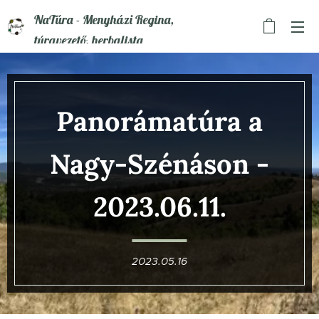
NaTúra - Menyházi Regina,
túravezető, herbalista
Panoráma
túra a
Nagy-Szénáson
-
2023.06.11.
2023.05.16