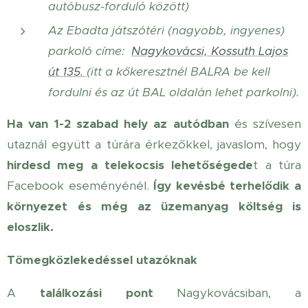
autóbusz-forduló között)
Az Ebadta játszótéri (nagyobb, ingyenes)
parkoló címe:
Nagykovácsi, Kossuth Lajos
út 135.
(itt a kőkeresztnél BALRA be kell
fordulni és az út BAL oldalán lehet parkolni).
Ha van 1-2 szabad hely az autódban
és szívesen
utaznál együtt a túrára érkezőkkel, javaslom, hogy
hirdesd meg a telekocsis lehetőségede
t a túra
Facebook eseményénél.
Így kevésbé terhelődik a
környezet és még az üzemanyag költség is
eloszlik.
Tömegközlekedéssel utazóknak
A
találkozási pont
Nagykovácsiban, a