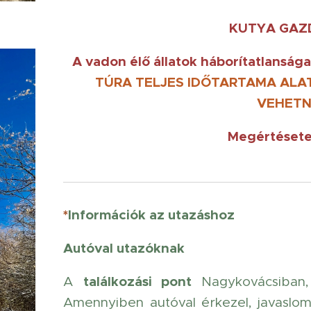
KUTYA GAZD
A vadon élő állatok háborítatlanság
TÚRA TELJES IDŐTARTAMA ALA
VEHETN
Megértésete
*
Információk az utazáshoz
Autóval utazóknak
találkozási pont
A
Nagykovácsiban
Amennyiben autóval érkezel, javaslom