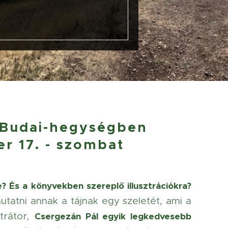
 Budai-hegységben
r 17. - szombat
 És a könyvekben szereplő illusztrációkra?
atni annak a tájnak egy szeletét, ami a
ztrátor,
Csergezán Pál egyik legkedvesebb