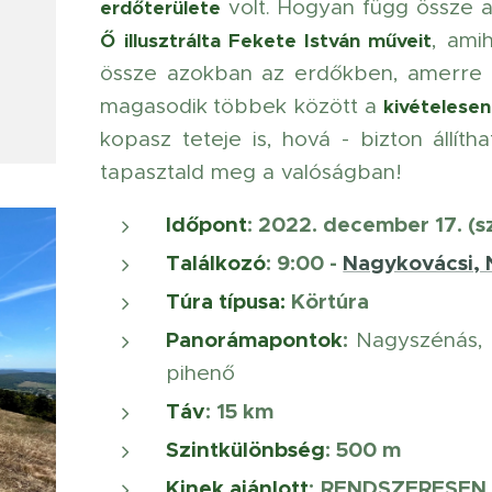
volt. Hogyan függ össze a
erdőterülete
, ami
Ő illusztrálta Fekete István műveit
össze azokban az erdőkben, amerre 
magasodik
többek között a
kivételese
kopasz teteje is, hová - bizton állít
tapasztald meg a valóságban!
Időpont
: 2022. december 17. (s
Találkozó
: 9:00 -
Nagykovácsi,
Túra típusa:
Körtúra
Panorámapontok
:
Nagyszénás, K
pihenő
Táv
: 15 km
Szintkülönbség
: 500 m
Kinek ajánlott
:
RENDSZERESEN 