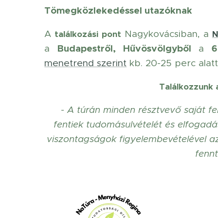
Tömegközlekedéssel utazóknak
A
Nagykovácsiban, a
találkozási pont
N
Budapestről,
Hűvösvölgyből
6
a
a
menetrend szerint
kb. 20-25 perc alatt 
Találkozzunk a
- A túrán minden résztvevő saját fe
fentiek tudomásulvételét és elfogadás
viszontagságok figyelembevételével a
fenn