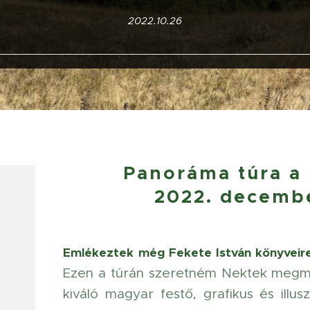
2022.10.26
Panoráma túra a
2022. decembe
Emlékeztek még Fekete István könyveire?
Ezen a túrán szeretném Nektek megmut
kiváló magyar festő, grafikus és illus