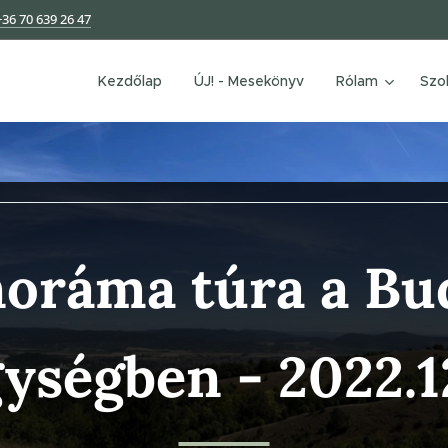
+36 70 639 26 47
Kezdőlap
ÚJ! - Mesekönyv
Rólam
Szo
oráma túra a Bu
gységben
- 2022.12