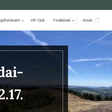
lgáltatásaim
VIP Club
Továbbiak
Kosár
dai-
.17.