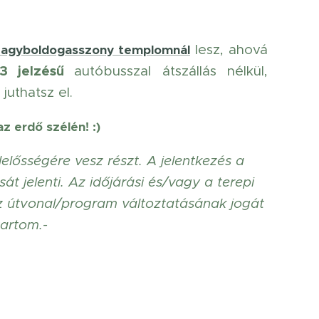
lesz, ahová
agyboldogasszony templomnál
3 jelzésű
autóbusszal átszállás nélkül,
juthatsz el.
z erdő szélén! :)
lelősségére vesz részt. A jelentkezés a
át jelenti. Az időjárási és/vagy a terepi
z útvonal/program változtatásának jogát
tartom.-