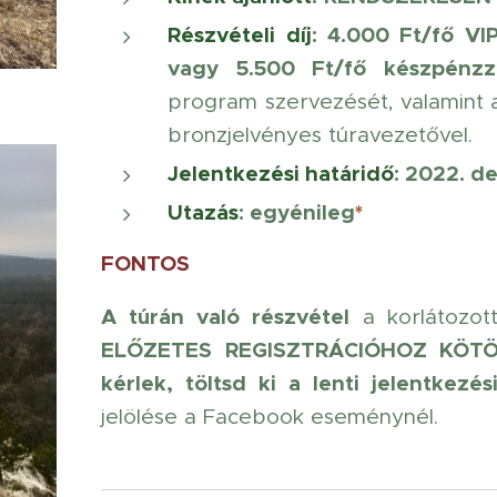
Részvételi díj
: 4.000 Ft/fő
VI
vagy 5.500 Ft/fő készpénzz
program szervezését, valamint a
bronzjelvényes túravezetővel.
Jelentkezési határidő
:
2022. de
Utazás
: egyénileg
*
FONTOS
A túrán való részvétel
a korlátozott
ELŐZETES REGISZTRÁCIÓHOZ KÖTÖ
kérlek, töltsd ki a lenti jelentkezési
jelölése a Facebook eseménynél.