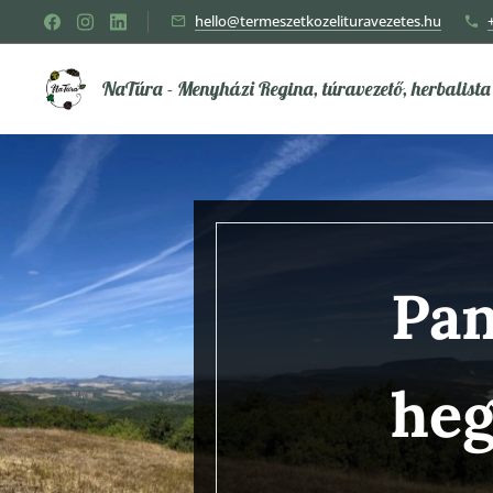
hello@termeszetkozelituravezetes.hu
NaTúra - Menyházi Regina, túravezető, herbalista
Pan
he