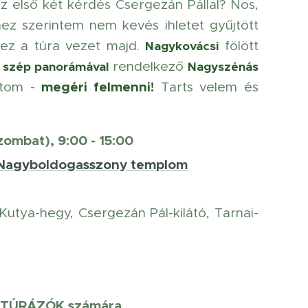
z első két kérdés Csergezán Pállal? Nos,
hez szerintem nem kevés ihletet gyűjtött
ez a túra vezet majd.
fölött
Nagykovácsi
rendelkező
n szép panorámával
Nagyszénás
megéri felmenni
!
hatom -
Tarts velem és
zombat), 9:00 - 15:00
 Nagyboldogasszony templom
utya-hegy, Csergezán Pál-kilátó, Tarnai-
TÚRÁZÓK számára