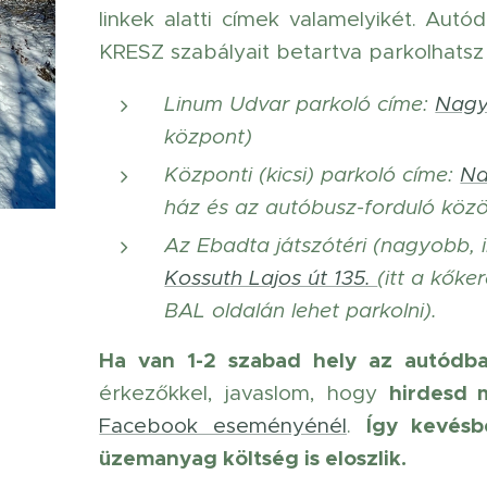
linkek alatti címek valamelyikét. Autó
KRESZ szabályait betartva parkolhatsz
Linum Udvar parkoló címe:
Nagyk
központ)
Központi (kicsi) parkoló címe:
Na
ház és az autóbusz-forduló közö
Az Ebadta játszótéri (nagyobb,
Kossuth Lajos út 135.
(itt a kőke
BAL oldalán lehet parkolni).
Ha van 1-2 szabad hely az autódb
hirdesd 
érkezőkkel, javaslom, hogy
Így kevésb
Facebook eseményénél
.
üzemanyag költség is eloszlik.