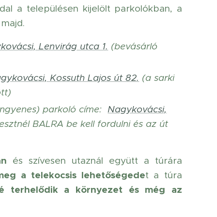
ddal a településen kijelölt parkolókban, a
 majd.
ovácsi, Lenvirág utca 1.
(bevásárló
gykovácsi, Kossuth Lajos út 82.
(a sarki
tt)
 ingyenes) parkoló címe:
Nagykovácsi,
resztnél BALRA be kell fordulni és az út
an
és szívesen utaznál együtt a túrára
meg a telekocsis lehetőségede
t a túra
é terhelődik a környezet és még az