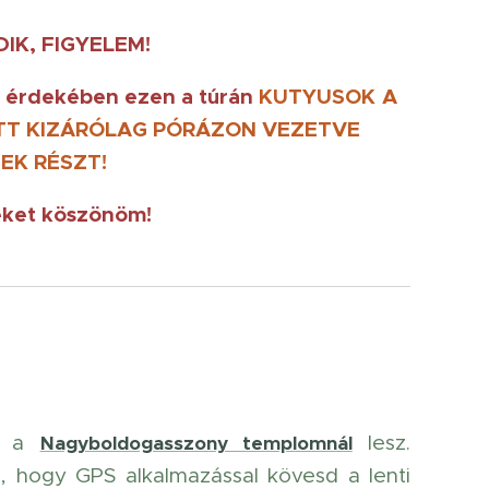
IK, FIGYELEM!
a érdekében ezen a túrán
KUTYUSOK
A
TT KIZÁRÓLAG PÓRÁZON VEZETVE
EK RÉSZT!
ket köszönöm!
, a
lesz.
Nagyboldogasszony templomnál
, hogy GPS alkalmazással kövesd a lenti