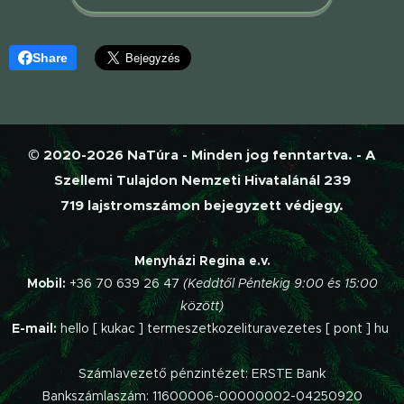
Share
© 2020-2026 NaTúra - Minden jog fenntartva. - A
Szellemi Tulajdon Nemzeti Hivatalánál 239
719 lajstromszámon bejegyzett védjegy.
Menyházi Regina e.v.
Mobil:
+36 70 639 26 47
(Keddtől Péntekig 9:00 és 15:00
között)
E-mail:
hello [ kukac ] termeszetkozelituravezetes [ pont ] hu
Számlavezető pénzintézet: ERSTE Bank
Bankszámlaszám: 11600006-00000002-04250920