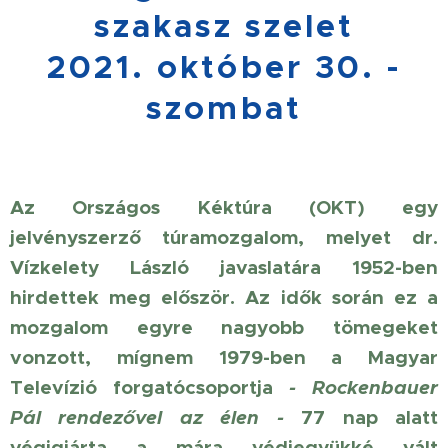
szakasz szelet
2021. október 30. -
szombat
Az Országos Kéktúra (OKT) egy
jelvényszerző túramozgalom, melyet dr.
Vízkelety László javaslatára 1952-ben
hirdettek meg először. Az idők során ez a
mozgalom egyre nagyobb tömegeket
vonzott, mígnem 1979-ben a Magyar
Televízió forgatócsoportja
- Rockenbauer
Pál rendezővel az élen -
77 nap alatt
végigjárta a mára védjegyükké vált