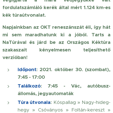
fordulatszámláló kerék által mért 1.124 km-es
kék túraútvonalat.
Napjainkban az OKT reneszánszát éli, így hát
mi sem maradhatunk ki a jóból. Tarts a
NaTúrával és járd be az Országos Kéktúra
szakaszait kényelmesen teljesíthető
verzióban!
Időpont
: 2021. október 30. (szombat),
7:45 - 17:00
Találkozó
: 7:45 - Vác, autóbusz-
állomás, jegyautomaták
Túra útvonala
:
Kóspallag » Nagy-hideg-
hegy » Csóványos » Foltán-kereszt »