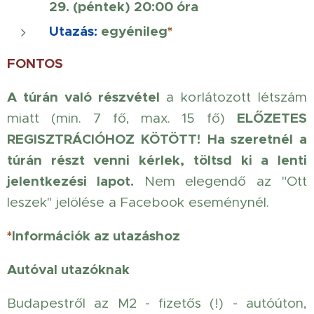
29. (péntek) 20:00 óra
Utazás
:
egyénileg
*
FONTOS
A túrán való részvétel
a korlátozott létszám
ELŐZETES
miatt (min. 7 fő, max. 15 fő)
REGISZTRÁCIÓHOZ KÖTÖTT!
Ha szeretnél a
túrán részt venni kérlek, töltsd ki a lenti
jelentkezési lapot.
Nem elegendő az "Ott
leszek" jelölése a Facebook eseménynél.
*
Információk az utazáshoz
Autóval utazóknak
Budapestről az M2 - fizetős (!) - autóúton,