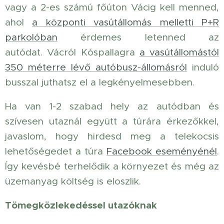
vagy a 2-es számú főúton Vácig kell menned,
ahol
a központi vasútállomás melletti P+R
parkolóban
érdemes letenned az
autódat. Vácról Kóspallagra
a vasútállomástól
350 méterre lévő autóbusz-állomásról
induló
busszal juthatsz el a legkényelmesebben.
Ha van 1-2 szabad hely az autódban és
szívesen utaznál együtt a túrára érkezőkkel,
javaslom, hogy hirdesd meg a telekocsis
lehetőségedet a túra
Facebook eseményénél
.
Így kevésbé terhelődik a környezet és még az
üzemanyag költség is eloszlik.
Tömegközlekedéssel utazóknak