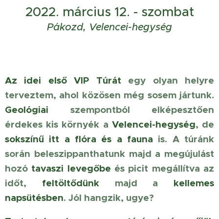
2022. március 12. - szombat
Pákozd, Velencei-hegység
Az idei első VIP Túrát
egy olyan helyre
terveztem, ahol közösen még sosem jártunk.
Geológiai
szempontból elképesztően
érdekes kis környék a
Velencei-hegység
, de
sokszínű itt a flóra és a fauna
is. A túránk
során beleszippanthatunk majd a megújulást
hozó
tavaszi levegőbe
és picit megállítva az
időt,
feltöltődünk
majd a
kellemes
napsütésben
. Jól hangzik, ugye?