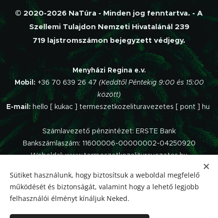
© 2020-2026 NaTúra - Minden jog fenntartva. - A
Szellemi Tulajdon Nemzeti Hivatalánál 239
719 lajstromszámon bejegyzett védjegy.
Menyházi Regina e.v.
Mobil:
+36 70 639 26 47
(Keddtől Péntekig 9:00 és 15:00
között)
E-mail:
hello [ kukac ] termeszetkozelituravezetes [ pont ] hu
Számlavezető pénzintézet: ERSTE Bank
Bankszámlaszám: 11600006-00000002-04250920
Weboldal: www.termeszetkozelituravezetes.hu
Sütiket használunk, hogy biztosítsuk a weboldal megfelelő
Az oldalt a
Webnode
működteti.
működését és biztonságát, valamint hogy a lehető legjobb
Impresszum
felhasználói élményt kínáljuk Neked.
Panaszkezelési szabályzat
Adatvédelmi Tájékoztató