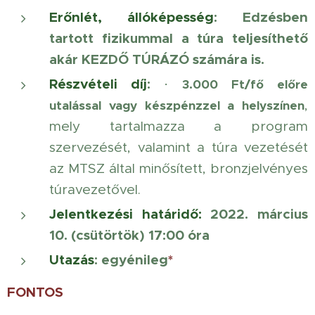
Erőnlét, állóképesség
: Edzésben
tartott fizikummal a túra teljesíthető
akár KEZDŐ TÚRÁZÓ számára is.
Részvételi díj
:
·
3.000 Ft/fő előre
,
utalással vagy készpénzzel a helyszínen
mely tartalmazza a program
szervezését, valamint a túra vezetését
az MTSZ által minősített, bronzjelvényes
túravezetővel.
Jelentkezési határidő:
2022. március
10. (csütörtök) 17:00 óra
Utazás
: egyénileg
*
FONTOS