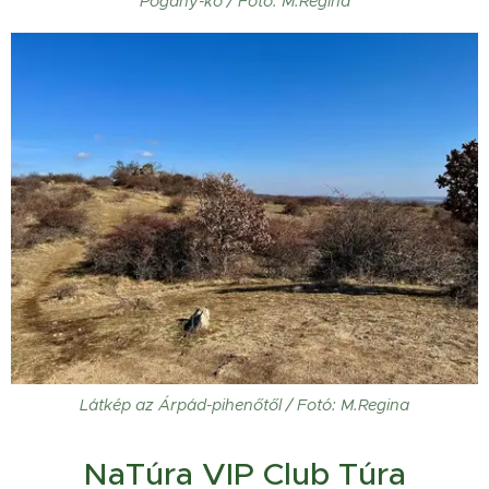
Pogány-kő / Fotó: M.Regina
Látkép az Árpád-pihenőtől / Fotó: M.Regina
NaTúra VIP Club Túra