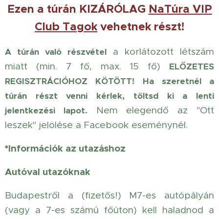
Ezen a túrán KIZÁRÓLAG
NaTúra VIP
Club Tagok
vehetnek részt!
a korlátozott létszám
A túrán való részvétel
miatt (min. 7 fő, max. 15 fő)
ELŐZETES
REGISZTRÁCIÓHOZ KÖTÖTT!
Ha szeretnél a
túrán részt venni kérlek, töltsd ki a lenti
Nem elegendő az "Ott
jelentkezési lapot.
leszek" jelölése a Facebook eseménynél.
*
Információk az utazáshoz
Autóval utazóknak
Budapestről a (fizetős!) M7-es autópályán
(vagy a 7-es számú főúton) kell haladnod a