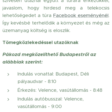
szívesen utaznál együtt a túrára érkezőkkel,
javaslom, hogy hirdesd meg a telekocsis
lehetőségedet a túra
Facebook eseményénél
.
Így kevésbé terhelődik a környezet és még az
üzemanyag költség is eloszlik.
Tömegközlekedéssel utazóknak
Pákozd megközelíthető Budapestről az
alábbiak szerint:
Indulás vonattal: Budapest, Déli
pályaudvar - 8:10
Érkezés: Velence, vasútállomás - 8:48
Indulás autóbusszal: Velence,
vasútállomás - 9:00