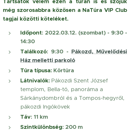
Tartsatok velem ezen a túrán is és szőjük
még szorosabbra közösen a NaTúra VIP Club
tagjai közötti köteléket.
Időpont
: 2022.03.12. (szombat) - 9:30 -
14:30
Találkozó
:
9:30 -
Pákozd, Művelődési
Ház melletti parkoló
Túra típusa:
Körtúra
Látnivalók
:
Pákozdi Szent József
templom, Bella-tó, panoráma a
Sárkánydombról és a Tompos-hegyről,
pákozdi Ingókövek
Táv
: 11 km
Szintkülönbség
: 200 m