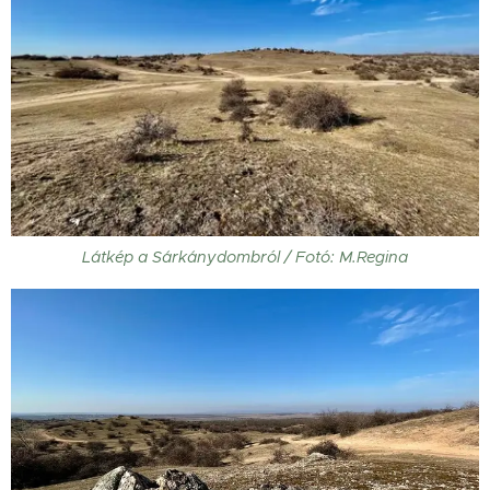
Látkép a Sárkánydombról / Fotó: M.Regina