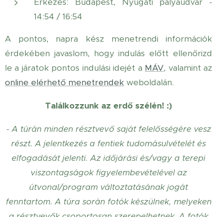
Érkezés: Budapest, Nyugati pályaudvar -
14:54 / 16:54
A pontos, napra kész menetrendi információk
érdekében javaslom, hogy indulás előtt ellenőrizd
le a járatok pontos indulási idejét a
MÁV
, valamint az
online elérhető menetrendek
weboldalán.
Találkozzunk az erdő szélén! :)
- A túrán minden résztvevő saját felelősségére vesz
részt. A jelentkezés a fentiek tudomásulvételét és
elfogadását jelenti. Az időjárási és/vagy a terepi
viszontagságok figyelembevételével az
útvonal/program változtatásának jogát
fenntartom.
A túra során fotók készülnek, melyeken
a résztvevők csoportosan szerepelhetnek. A fotók