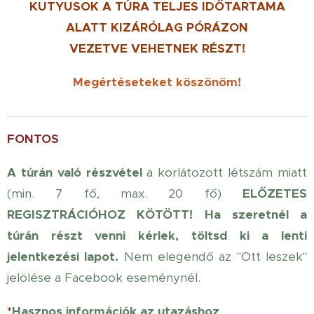
KUTYUSOK
A TÚRA TELJES IDŐTARTAMA
ALATT KIZÁRÓLAG PÓRÁZON
VEZETVE
VEHETNEK RÉSZT!
Megértéseteket köszönöm!
FONTOS
A túrán való részvétel
a korlátozott létszám miatt
(min. 7 fő, max. 20 fő)
ELŐZETES
REGISZTRÁCIÓHOZ KÖTÖTT!
Ha szeretnél a
túrán részt venni kérlek, töltsd ki a lenti
jelentkezési lapot.
Nem elegendő az "Ott leszek"
jelölése a Facebook eseménynél.
*
Hasznos információk az utazáshoz