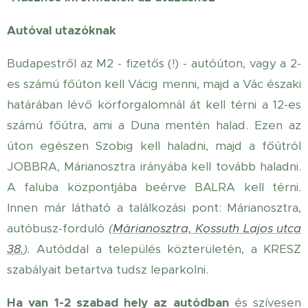
Autóval utazóknak
Budapestről az M2 - fizetős (!) - autóúton, vagy a 2-
es számú főúton kell Vácig menni, majd a Vác északi
határában lévő körforgalomnál át kell térni a 12-es
számú főútra, ami a Duna mentén halad. Ezen az
úton egészen Szobig kell haladni, majd a főútról
JOBBRA, Márianosztra irányába kell tovább haladni.
A faluba központjába beérve BALRA kell térni.
Innen már látható a találkozási pont: Márianosztra,
autóbusz-forduló
(
Márianosztra, Kossuth Lajos utca
38.
).
Autóddal a település közterületén, a KRESZ
szabályait betartva tudsz leparkolni.
Ha van 1-2 szabad hely az autódban
és szívesen