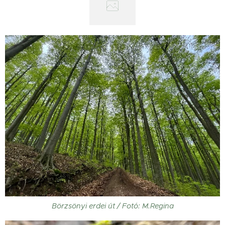
Börzsönyi erdei út / Fotó: M.Regina