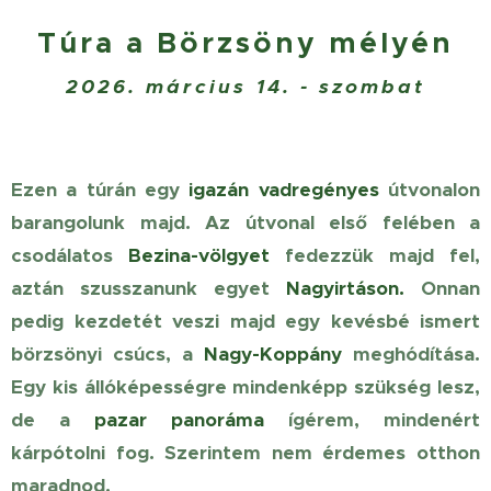
Túra a Börzsöny mélyén
2026. március 14. - szombat
Ezen a túrán egy
igazán vadregényes
útvonalon
barangolunk majd. Az útvonal első felében a
csodálatos
Bezina-völgyet
fedezzük majd fel,
aztán szusszanunk egyet
Nagyirtáson.
Onnan
pedig kezdetét veszi
m
ajd egy k
evésbé ismert
börzsönyi csúcs, a
Nagy-Koppány
meghódítása.
Egy kis állóképességre mindenképp
szükség
lesz,
de a
pazar panoráma
ígérem, mindenért
kárpótolni fog. Szerintem nem érdemes otthon
maradnod.🌿☀️