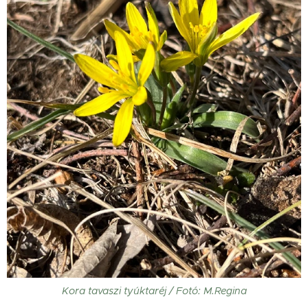
Kora tavaszi tyúktaréj / Fotó: M.Regina