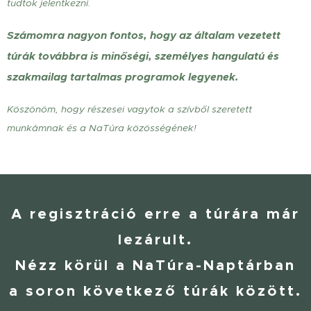
tudtok jelentkezni.
Számomra nagyon fontos, hogy az általam vezetett
túrák továbbra is minőségi, személyes hangulatú és
szakmailag tartalmas programok legyenek.
Köszönöm, hogy részesei vagytok a szívből szeretett
munkámnak és a NaTúra közösségének! 👣💚
A regisztráció erre a túrára már
lezárult.
Nézz körül a NaTúra-Naptárban
a soron következő túrák között.