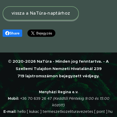
vissza a NaTúra-naptárhoz
Share
© 2020-2026 NaTúra - Minden jog fenntartva. - A
Szellemi Tulajdon Nemzeti Hivatalánál 239
719 lajstromszámon bejegyzett védjegy.
Menyházi Regina e.v.
Mobil:
+36 70 639 26 47
(Keddtől Péntekig 9:00 és 15:00
között)
E-mail:
hello [ kukac ] termeszetkozelituravezetes [ pont ] hu