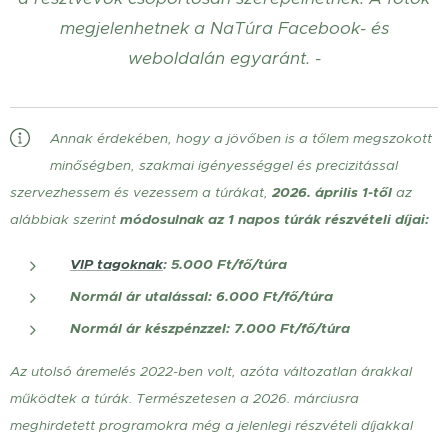
megjelenhetnek a NaTúra Facebook- és
weboldalán egyaránt. -
Annak érdekében, hogy a jövőben is a tőlem megszokott
minőségben, szakmai igényességgel és precizitással
szervezhessem és vezessem a túrákat,
2026. április 1-től
az
alábbiak szerint
módosulnak
az 1 napos túrák részvételi díjai:
VIP tagoknak
: 5.000 Ft/fő/túra
Normál ár utalással: 6.000 Ft/fő/túra
Normál ár készpénzzel: 7.000 Ft/fő/túra
Az utolsó áremelés 2022-ben volt, azóta változatlan árakkal
működtek a túrák. Természetesen a 2026. márciusra
meghirdetett programokra még a jelenlegi részvételi díjakkal