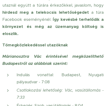
utaznál együtt a túrára érkezőkkel, javaslom, hogy
hirdesd meg a telekocsis lehetőségedet
a túra
Facebook eseményénél.
Így kevésbé terhelődik a
környezet és még az üzemanyag költség is
eloszlik.
Tömegközlekedéssel utazóknak
Márianosztra Vác érintésével megközelíthető
Budapestről az alábbiak szerint:
Indulás vonattal: Budapest, Nyugati
pályaudvar - 7:08
Csatlakozási lehetőség: Vác, vasútállomás -
7:33
Érkezés: Szob, vasútállomás - 8:04