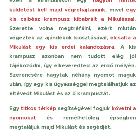
Ezen a kiránduláson egy
nagyon fontos
küldetést k
ell majd végrehajtanunk
, mivel
egy
kis csibész krampusz kibabrált a Mikulással
.
Szerette volna megtréfálni, ezért miután
végeztek az ajándékok kiosztásával,
elcsalta a
Mikulást egy kis erdei kalandozásra
.
A kis
krampusz azonban nem tudott elég jól
tájékozódni, így elkeveredted az erdő mélyén.
Szerencsére hagytak néhány nyomot maguk
után, így egy kis ügyességgel megtalálhatjuk az
eltévedt Mikulást és az ő krampuszát.
Egy
titkos térkép
segítségével fogjuk
követni a
nyomoka
t
és remélhetőleg épségben
megtaláljuk majd Mikulást és segédjét.