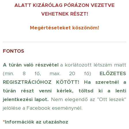
ALATT KIZÁRÓLAG PÓRÁZON VEZETVE
VEHETNEK RÉSZT!
Megértéseteke
t
köszönöm!
FONTOS
A túrán való részvétel
a korlátozott létszám miatt
(min. 8 fő, max. 20 fő)
ELŐZETES
REGISZTRÁCIÓHOZ KÖTÖTT!
Ha szeretnél a
túrán részt venni kérlek, töltsd ki a lenti
jelentkezési lapot.
Nem elegendő az "Ott leszek"
jelölése a Facebook eseménynél.
*
Információk az utazáshoz