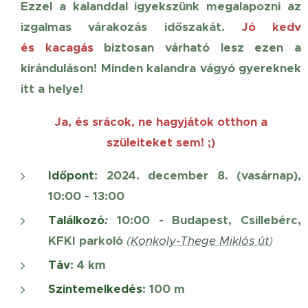
Ezzel a kalanddal igyekszünk megalapozni az
izgalmas várakozás időszakát.
Jó kedv
és
kacagás
biztosan várható
lesz ezen
a
kiránduláson! Minden kalandra vágyó gyereknek
itt a helye!
Ja, és srácok, ne hagyjátok otthon a
szüleiteket sem! ;)
Időpont
:
2024. december 8. (vasárnap),
10:00 - 13:00
Találkozó
:
10:00 - Budapest, Csillebérc,
KFKI parkoló
(
Konkoly-Thege Miklós út
)
Táv
: 4 km
Szintemelkedés
: 100 m