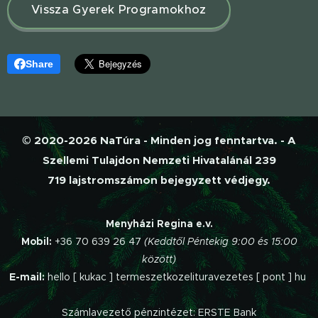
Vissza Gyerek Programokhoz
Share
© 2020-2026 NaTúra - Minden jog fenntartva. - A
Szellemi Tulajdon Nemzeti Hivatalánál 239
719 lajstromszámon bejegyzett védjegy.
Menyházi Regina e.v.
Mobil:
+36 70 639 26 47
(Keddtől Péntekig 9:00 és 15:00
között)
E-mail:
hello [ kukac ] termeszetkozelituravezetes [ pont ] hu
Számlavezető pénzintézet: ERSTE Bank