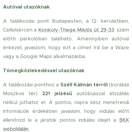
Autóval utazóknak
A találkozási pont Budapesten, a 12. kerületben,
Csillebércen a
Konkoly-Thege Miklós út 29-33
. szám
előtti parkolóban található. Amennyiben autóval
érkezel, javaslom, hogy ezt a címet írd be a Waze
vagy a Google Maps alkalmazásba.
Tömegközlekedéssel utazóknak
A találkozási ponthoz a
Széll Kálmán térről
(korábbi
Moszkva tér)
221 jelzésű
autóbusszal átszállás
nélkül juthatsz el.
A pontos, napra kész menetrendi
információk érdekében javaslom, hogy indulás előtt
ellenőrizd le a járatok pontos indulási idejét a
BKK
weboldalán
.