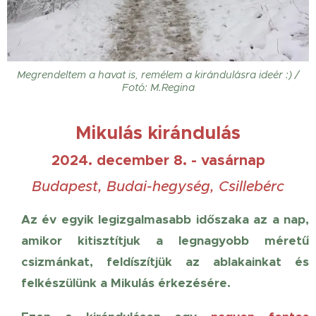
Megrendeltem a havat is, remélem a kirándulásra ideér :) /
Fotó: M.Regina
Mikulás kirándulás
2024. december 8. - vasárnap
Budapest, Budai-
hegység
, Csillebérc
Az év egyik legizgalmasabb időszaka az a nap,
amikor kitisztítjuk a legnagyobb méretű
csizmánkat, feldíszítjük az ablakainkat é
s
felkészülünk a Mikulás érkezésére.