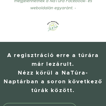
megjelenhetnek a NaTúra Facebook- és
weboldalán egyaránt. -
A regisztráció erre a túrára
már lezárult.
Nézz körül a NaTúra-
Naptárban a soron következő
túrák között.