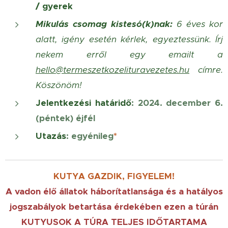
/ gyerek
Mikulás csomag kistesó(k)nak:
6 éves kor
alatt, igény esetén kérlek, egyeztessünk. Írj
nekem erről egy emailt a
hello@termeszetkozelituravezetes.hu
címre.
Köszönöm!
Jelentkezési határidő
:
2024. december 6.
(péntek) éjfél
Utazás
: egyénileg
*
KUTYA GAZDIK, FIGYELEM!
A vadon élő állatok háborítatlansága és a hatályos
jogszabályok betartása érdekében ezen a túrán
KUTYUSOK
A TÚRA TELJES IDŐTARTAMA