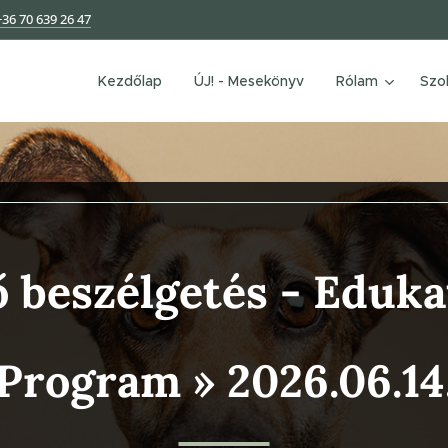
+36 70 639 26 47
Kezdőlap
ÚJ! - Mesekönyv
Rólam
Szo
 beszélgetés - Eduka
Program
» 2026.06.14