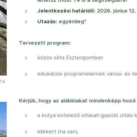
lehetsz most Te is a segítségükre!
Jelentkezési határidő
:
2026. június 12
Utazás
: egyénileg
*
Tervezett program:
közös séta Esztergomban
edukációs programelemek városi- és t
t a
Kérjük, hogy az alábbiakat mindenképp hoz
a kutya kötelező oltásait igazoló oltási 
klikkert (ha van),