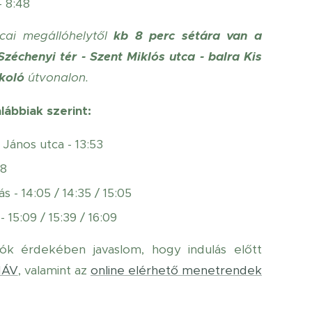
- 8:48
ai megállóhelytől
kb 8 perc sétára van
a
zéchenyi tér - Szent Miklós utca - balra Kis
koló
útvonalon.
ábbiak szerint:
 János utca - 13:53
58
 - 14:05 / 14:35 / 15:05
15:09 / 15:39 / 16:09
ók érdekében javaslom, hogy indulás előtt
ÁV
, valamint az
online elérhető menetrendek