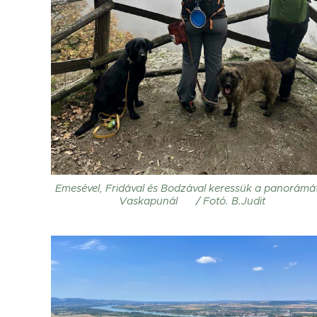
Emesével, Fridával és Bodzával keressük a panorámá
Vaskapunál 😄 / Fotó. B.Judit