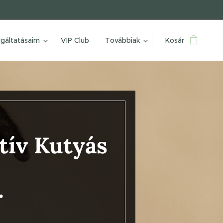
lgáltatásaim
VIP Club
Továbbiak
Kosár
tív Kutyás
.