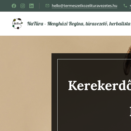
hello@termeszetkozelituravezetes.hu
NaTúra - Menyházi Regina, túravezető, herbalista
Kerekerdő