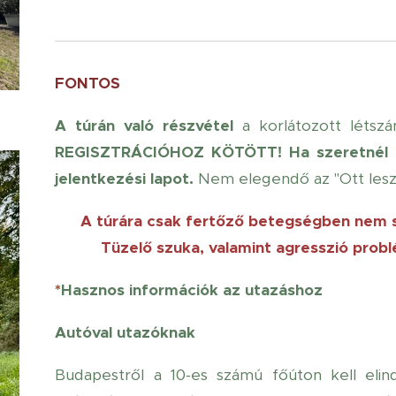
FONTOS
A túrán való részvétel
a korlátozott létszá
REGISZTRÁCIÓHOZ KÖTÖTT!
Ha szeretnél a
jelentkezési lapot.
Nem elegendő az "Ott lesz
A túrára csak fertőző betegségben nem s
Tüzelő szuka, valamint agresszió probl
*
Hasznos információk az utazáshoz
Autóval utazóknak
Budapestről a 10-es számú főúton kell elindu