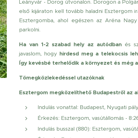
Leányvár - Dorog útvonalon. Dorogon a Polgárm
első kijáraton kell tovább haladni Esztergom i
Esztergomba, ahol egészen az Aréna Nagy P
parkolni.
Ha van 1-2 szabad hely az autódban
és s
javaslom, hogy
hirdesd meg a telekocsis le
Így kevésbé terhelődik a környezet és még a
Tömegközlekedéssel utazóknak
Esztergom megközelíthető Budapestről az al
Indulás vonattal: Budapest, Nyugati pály
Érkezés: Esztergom, vasútállomás - 8:2
Indulás busszal (880): Esztergom, vasútá