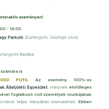
 interaktív eseményen! 🐾💚
:00 - 14:00
agy Parkoló
(Esztergom, Gázhajó utca)
ztergomi Bazilika
számára is
.000 Ft/fő.
Az esemény 100%-os
cak Állatjóléti Egyesület
, melynek
elsődleges
ével foglalkozó civil személyek munkájának
őforrások teljes hiányában szenvednek.
Ebben