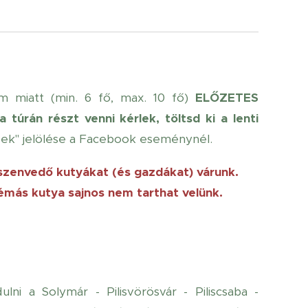
m miatt (min. 6 fő, max. 10 fő)
ELŐZETES
 túrán részt venni kérlek, töltsd ki a lenti
ek" jelölése a Facebook eseménynél.
zenvedő kutyákat (és gazdákat) várunk.
émás kutya sajnos nem tarthat velünk.
lni a Solymár - Pilisvörösvár - Piliscsaba -