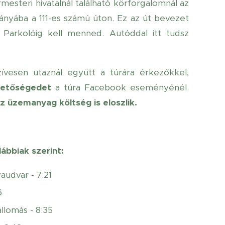
esteri hivatalnál található körforgalomnál az
rányába a 111-es számú úton. Ez az út bevezet
arkolóig kell menned. Autóddal itt tudsz
zívesen utaznál együtt a túrára érkezőkkel,
hetőségedet
a túra Facebook eseményénél.
z üzemanyag költség is eloszlik.
ábbiak szerint:
audvar - 7:2
1
6
llomás - 8:35