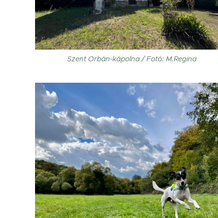
Szent Orbán-kápolna / Fotó: M.Regina