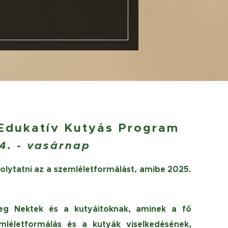
 Edukatív Kutyás Program
14. - vasárnap
lytatni az a
szemléletformálást, amibe 2025.
g Nektek és a kutyáitoknak, aminek a fő
léletformálás és a kutyák viselkedésének,