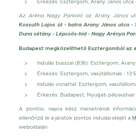
Érkezés: Esztergom, Arany János utca 
Az Aréna Nagy Parkoló az Arany János utc
Kossuth Lajos út - balra Arany János utca - S
Duna sétány - Lépcsős-híd - Nagy Arénya Par
Budapest megközelíthető Esztergomból az al
Indulás busszal (836): Esztergom, Arany
Érkezés: Esztergom, vasútállomás - 13:
Indulás vonattal: Esztergom, vasútállomás
Érkezés: Budapest, Nyugati pályaudvar - 
A pontos, napra kész menetrendi informáci
ellenőrizd le a járatok pontos indulási idejét a
M
weboldalán.