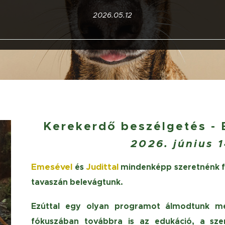
2026.05.12
Kerekerdő beszélgetés -
2026. június 
Emesével
Judittal
és
mindenképp szeretnénk fo
tavaszán belevágtunk.
Ezúttal egy olyan programot álmodtunk me
fókuszában továbbra is az edukáció, a szem