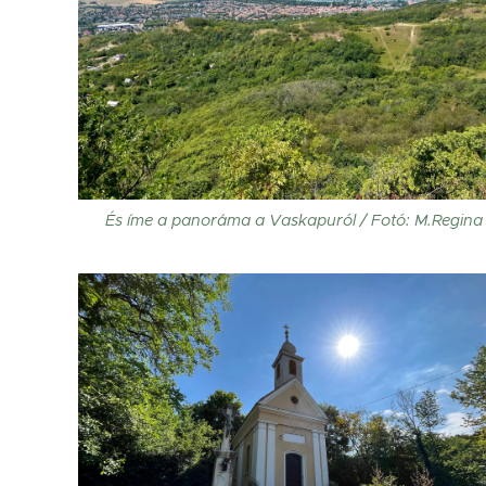
És íme a panoráma a Vaskapuról / Fotó: M.Regina