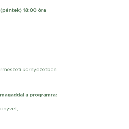
. (péntek) 18:00 óra
ermészeti környezetben
d magaddal a programra
:
könyvet,