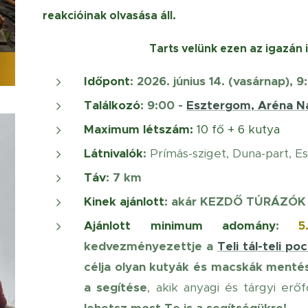
reakcióinak olvasása áll.
Tarts velünk ezen az igazán
Időpont
: 2026. június 14. (vasárnap), 9
Találkozó
: 9:00 -
Esztergom, Aréna N
Maximum létszám:
10 fő + 6 kutya
Látnivalók
:
Prímás-sziget, Duna-part, Es
Táv
: 7 km
Kinek ajánlott
:
akár KEZDŐ TÚRÁZÓK 
Ajánlott minimum adomány
:
5
kedvezményezettje a
Teli tál-teli po
célja olyan kutyák és macskák mentés
a segítése
, akik anyagi és tárgyi er