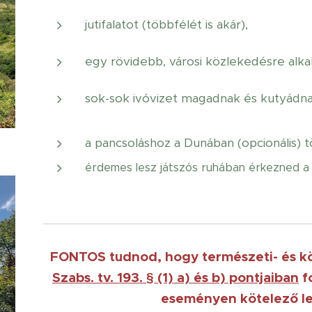
jutifalatot (többfélét is akár),
egy rövidebb, városi közlekedésre alkal
sok-sok ivóvizet magadnak és kutyádnak 
a pancsoláshoz a Dunában (opcionális) tö
érdemes lesz játszós ruhában érkezned a
FONTOS tudnod, hogy természeti- és kö
Szabs. tv. 193. § (1) a) és b) pontjaiban
f
eseményen kötelező le