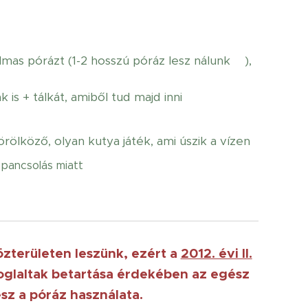
mas pórázt (1-2 hosszú póráz lesz nálunk😊),
is + tálkát, amiből tud majd inni
rölköző, olyan kutya játék, ami úszik a vízen
 pancsolás miatt😊
zterületen leszünk, ezért a
2012. évi II.
oglaltak betartása érdekében az egész
sz a póráz használata.