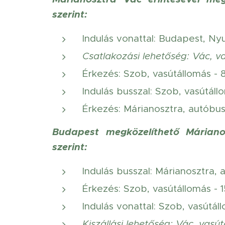
szerint:
Indulás vonattal: Budapest, Ny
Csatlakozási lehetőség: Vác, v
Érkezés: Szob, vasútállomás - 
Indulás busszal: Szob, vasútállo
Érkezés: Márianosztra, autóbus
Budapest megközelíthető Máriano
szerint:
Indulás busszal: Márianosztra, 
Érkezés: Szob, vasútállomás - 15
Indulás vonattal: Szob, vasútáll
Kiszállási lehetőség: Vác, vasút