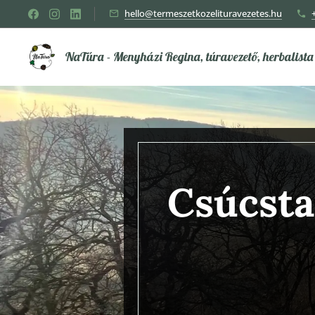
hello@termeszetkozelituravezetes.hu
NaTúra - Menyházi Regina, túravezető, herbalista
Csúcsta