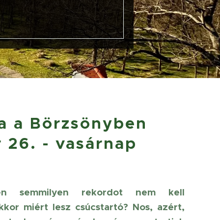
ra a Börzsönyben
 26. - vasárnap
en semmilyen rekordot nem kell
or miért lesz csúcstartó? Nos, azért,