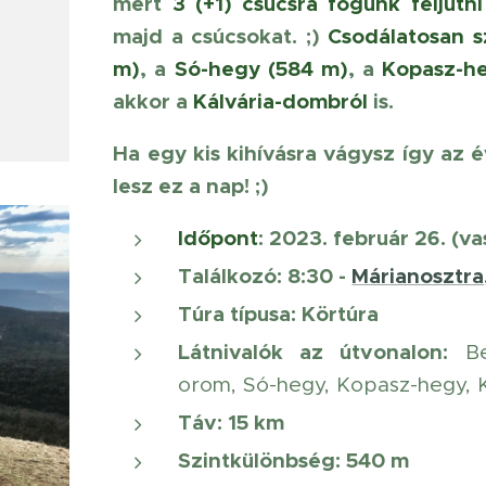
mert
3 (+1) csúcsra fogunk feljutni
majd a csúcsokat. ;)
Csodálatosan 
m)
, a
Só-hegy (584 m)
, a
Kopasz-h
akkor a
Kálvária-dombról
is.
Ha egy kis kihívásra vágysz így az 
lesz ez a nap! ;)
Időpont
: 2023. február 26. (va
Találkozó
: 8:30 -
Márianosztra
Túra típusa:
Körtúra
Látnivalók az útvonalon
:
Bez
orom, Só-hegy, Kopasz-hegy, K
Táv
: 15 km
Szintkülönbség: 540 m