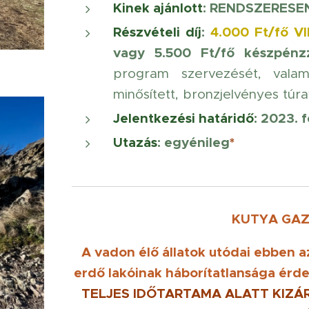
Kinek ajánlott
: RENDSZERESE
Részvételi díj
:
4.000 Ft/fő
VI
vagy 5.500 Ft/fő készpénz
program szervezését, vala
minősített, bronzjelvényes túr
Jelentkezési határidő
: 2023. 
Utazás
: egyénileg
*
KUTYA GAZD
A vadon élő állatok utódai ebben a
erdő lakóinak háborítatlansága érd
TELJES IDŐTARTAMA ALATT KIZ