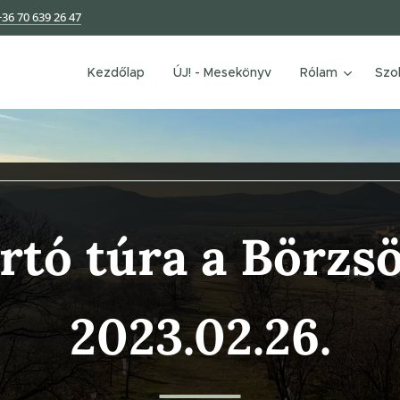
+36 70 639 26 47
Kezdőlap
ÚJ! - Mesekönyv
Rólam
Szo
rtó túra a Börzs
2023.02.26.