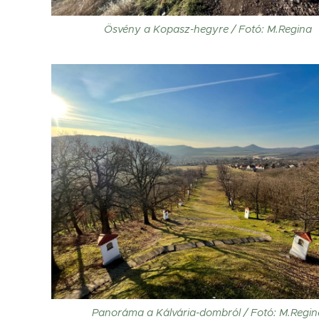
Ösvény a Kopasz-hegyre / Fotó: M.Regina
Panoráma a Kálvária-dombról / Fotó: M.Regin