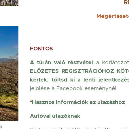
R
Megértéset
FONTOS
A túrán való részvétel
a korlátozot
ELŐZETES REGISZTRÁCIÓHOZ KÖT
kérlek, töltsd ki a lenti jelentkezés
jelölése a Facebook eseménynél.
*
Hasznos információk az utazáshoz
Autóval utazóknak
a