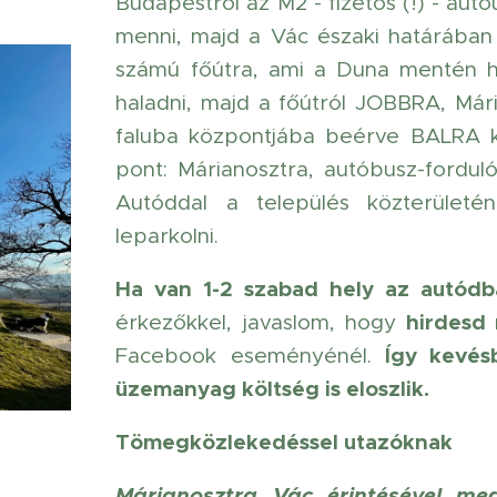
Budapestről az M2 - fizetős (!) - aut
menni, majd a Vác északi határában l
számú főútra, ami a Duna mentén h
haladni, majd a főútról JOBBRA, Mári
faluba központjába beérve BALRA kel
pont: Márianosztra, autóbusz-fordul
Autóddal a település közterületé
leparkolni.
Ha van 1-2 szabad hely az autódb
hirdesd
érkezőkkel, javaslom, hogy
Így kevés
Facebook eseményénél.
üzemanyag költség is eloszlik.
Tömegközlekedéssel utazóknak
Márianosztra Vác érintésével me