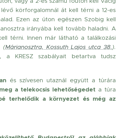
óúton, vagy a 2-es számú főúton kell Vácig
évő körforgalomnál át kell térni a 12-es
alad. Ezen az úton egészen Szobig kell
anosztra irányába kell tovább haladni. A
l térni. Innen már látható a találkozási
ó
(
Márianosztra, Kossuth Lajos utca 38.
).
n, a KRESZ szabályait betartva tudsz
an
és szívesen utaznál együtt a túrára
 meg a telekocsis lehetőségedet
a túra
bé terhelődik a környezet és még az
gközelíthető Budapestről az alábbiak