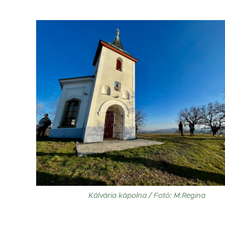
Kálvária kápolna / Fotó: M.Regina