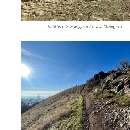
Kilátás a Só-hegyről / Fotó: M.Regina