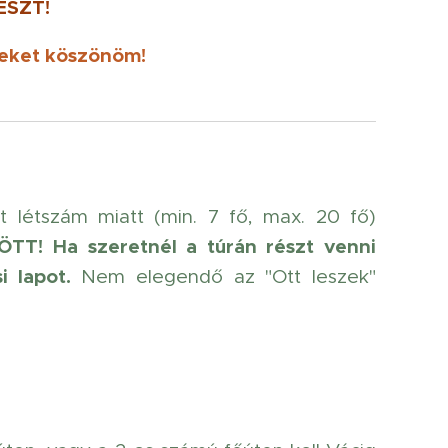
ÉSZT!
eket köszönöm!
t létszám miatt (min. 7 fő, max. 20 fő)
ÖTT!
Ha szeretnél a túrán részt venni
i lapot.
Nem elegendő az "Ott leszek"