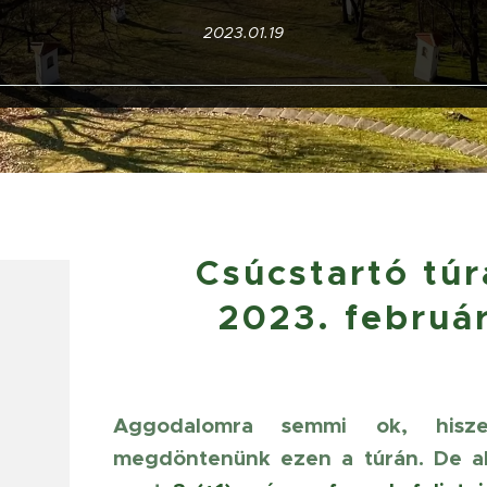
2023.01.19
Csúcstartó tú
2023. február
Aggodalomra semmi ok, hisz
megdöntenünk ezen a túrán. De akk