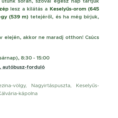
utunk során, szóval egész nap tartjuk
szép
lesz a kilátás a
Keselyűs-orom (645
egy (539 m)
tetejéről, és ha még bírjuk,
év elején, akkor ne maradj otthon! Csúcs
sárnap), 8:30 - 15:00
, autóbusz-forduló
ina-völgy, Nagyirtáspuszta, Keselyűs-
álvária-kápolna