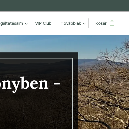
lgáltatásaim
VIP Club
Továbbiak
Kosár
önyben -