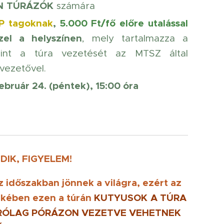
N
TÚRÁZÓK
számára
P tagoknak
,
5
.000 Ft/fő előre utalással
zel a helyszínen
, mely tartalmazza a
mint a túra vezetését az MTSZ által
avezetővel.
február 24. (péntek), 15:00 óra
IK, FIGYELEM!
z időszakban jönnek a világra, ezért az
ekében ezen a túrán
KUTYUSOK
A TÚRA
ÁRÓLAG PÓRÁZON VEZETVE
VEHETNEK