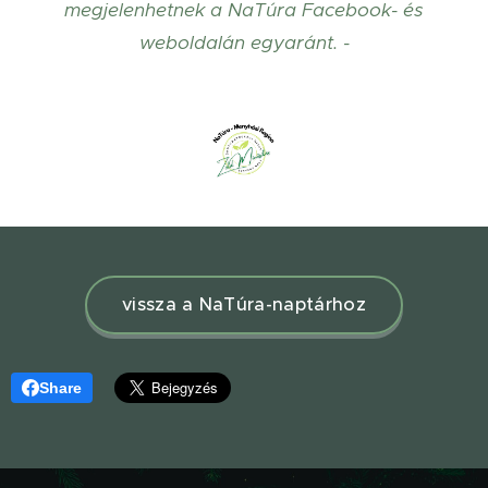
megjelenhetnek a NaTúra Facebook- és
weboldalán egyaránt. -
vissza a NaTúra-naptárhoz
Share