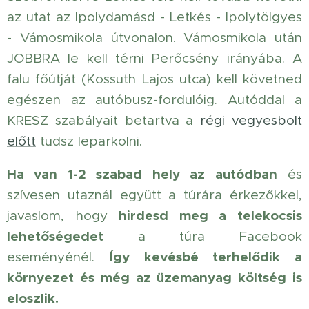
az utat az Ipolydamásd - Letkés - Ipolytölgyes
- Vámosmikola útvonalon. Vámosmikola után
JOBBRA le kell térni Perőcsény irányába. A
falu főútját (Kossuth Lajos utca) kell követned
egészen az autóbusz-fordulóig. Autóddal a
KRESZ szabályait betartva a
régi vegyesbolt
előtt
tudsz leparkolni.
Ha van 1-2 szabad hely az autódban
és
szívesen utaznál együtt a túrára érkezőkkel,
hirdesd meg a telekocsis
javaslom, hogy
lehetőségedet
a túra Facebook
Így kevésbé terhelődik a
eseményénél.
környezet és még az üzemanyag költség is
eloszlik.