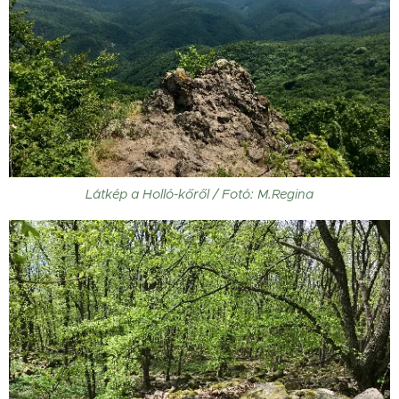
Látkép a Holló-kőről / Fotó: M.Regina