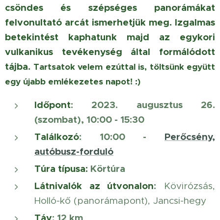
csöndes és szépséges panorámákat
felvonultató arcát ismerhetjük meg. Izgalmas
betekintést kaphatunk majd az egykori
vulkanikus tevékenység által formálódott
tájba.
Tartsatok velem ezúttal is, töltsünk együtt
egy újabb emlékezetes napot! :)
Időpont
: 2023. augusztus 26.
(szombat), 10:00 - 15:30
Találkozó
: 10:00 -
Perőcsény,
autóbusz-forduló
Túra típusa:
Körtúra
Látnivalók az útvonalon
:
Kövirózsás,
Holló-kő (panorámapont), Jancsi-hegy
Táv
: 12 km