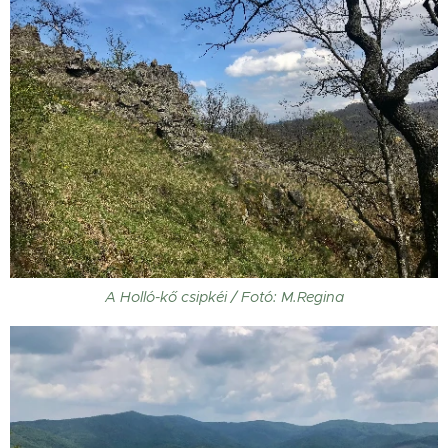
A Holló-kő csipkéi / Fotó: M.Regina