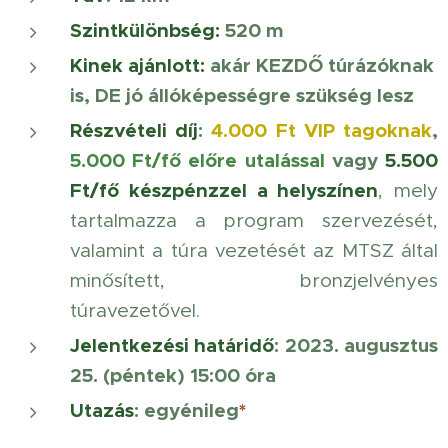
Szintkülönbség:
520 m
Kinek ajánlott
:
akár KEZDŐ túrázóknak
is, DE jó állóképességre szükség lesz
Részvételi díj
:
4.000 Ft VIP tagoknak
,
5.000 Ft/fő előre utalással
vagy
5.500
Ft/fő készpénzzel a helyszínen
, mely
tartalmazza a program szervezését,
valamint a túra vezetését az MTSZ által
minősített, bronzjelvényes
túravezetővel.
Jelentkezési határidő
:
2023. augusztus
25. (péntek) 15:00 óra
Utazás
: egyénileg
*