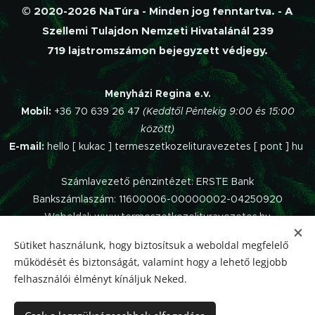
© 2020-2026 NaTúra - Minden jog fenntartva. - A
Szellemi Tulajdon Nemzeti Hivatalánál 239
719 lajstromszámon bejegyzett védjegy.
Menyházi Regina e.v.
Mobil:
+36 70 639 26 47
(Keddtől Péntekig 9:00 és 15:00
között)
E-mail:
hello [ kukac ] termeszetkozelituravezetes [ pont ] hu
Számlavezető pénzintézet: ERSTE Bank
Bankszámlaszám: 11600006-00000002-04250920
Weboldal: www.termeszetkozelituravezetes.hu
Sütiket használunk, hogy biztosítsuk a weboldal megfelelő
Az oldalt a
Webnode
működteti.
működését és biztonságát, valamint hogy a lehető legjobb
Impresszum
felhasználói élményt kínáljuk Neked.
Panaszkezelési szabályzat
Adatvédelmi Tájékoztató