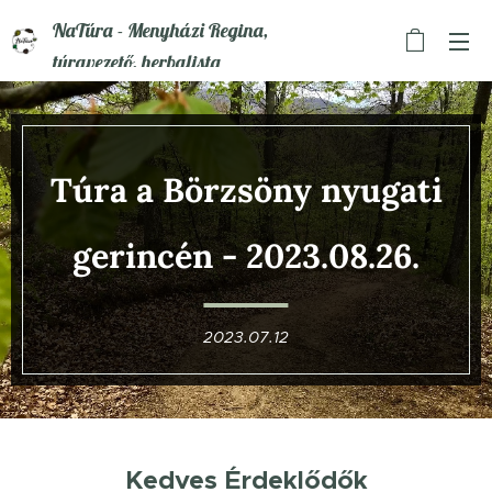
NaTúra - Menyházi Regina,
túravezető, herbalista
Túra a Börzsöny nyugati
gerincén
- 2023.08.26.
2023.07.12
❗️Kedves Érdeklődők❗️