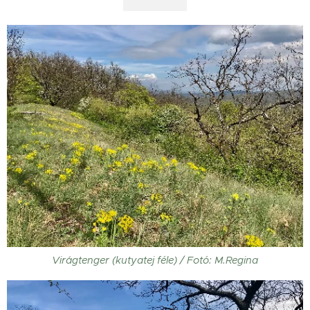
Virágtenger (kutyatej féle) / Fotó: M.Regina