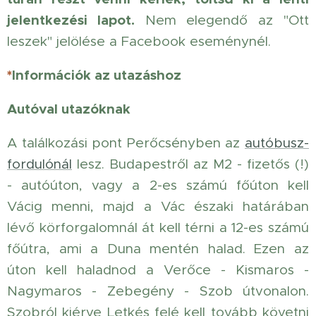
jelentkezési lapot.
Nem elegendő az "Ott
leszek" jelölése a Facebook eseménynél.
*
Információk az utazáshoz
Autóval utazóknak
A találkozási pont Perőcsényben az
autóbusz-
fordulónál
lesz. Budapestről az M2 - fizetős (!)
- autóúton, vagy a 2-es számú főúton kell
Vácig menni, majd a Vác északi határában
lévő körforgalomnál át kell térni a 12-es számú
főútra, ami a Duna mentén halad. Ezen az
úton kell haladnod a Verőce - Kismaros -
Nagymaros - Zebegény - Szob útvonalon.
Szobról kiérve Letkés felé kell tovább követni