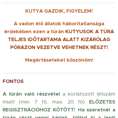
KUTYA GAZDIK, FIGYELEM!
A vadon élő állatok háborítatlansága
érdekében ezen a túrán
KUTYUSOK
A TÚRA
TELJES IDŐTARTAMA ALATT KIZÁRÓLAG
PÓRÁZON VEZETVE
VEHETNEK RÉSZT!
Megértéseteket köszönöm!
FONTOS
A túrán való részvétel
a korlátozott létszám
ELŐZETES
miatt (min. 7 fő, max. 20 fő)
REGISZTRÁCIÓHOZ KÖTÖTT!
Ha szeretnél a
túrán részt venni kérlek, töltsd ki a lenti