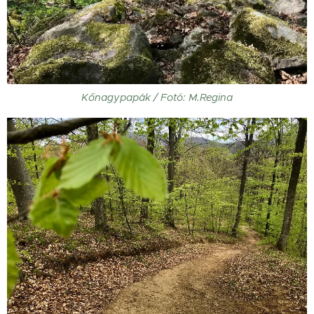
Kőnagypapák / Fotó: M.Regina