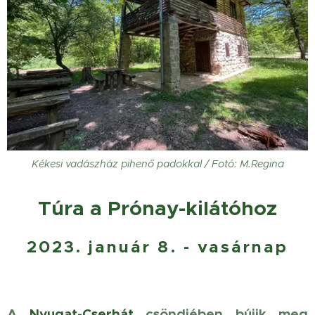
Kékesi vadászház pihenő padokkal / Fotó: M.Regina
Túra a Prónay-kilátóhoz
2023. január 8. - vasárnap
A
Nyugat-Cserhát
csöndjében bújik meg