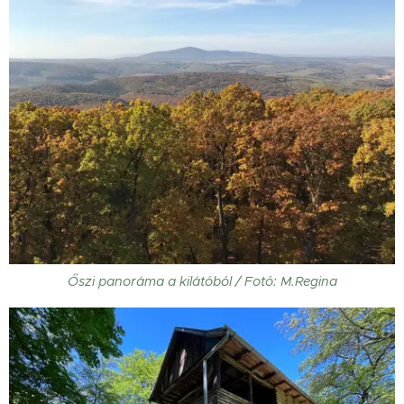
Őszi panoráma a kilátóból / Fotó: M.Regina