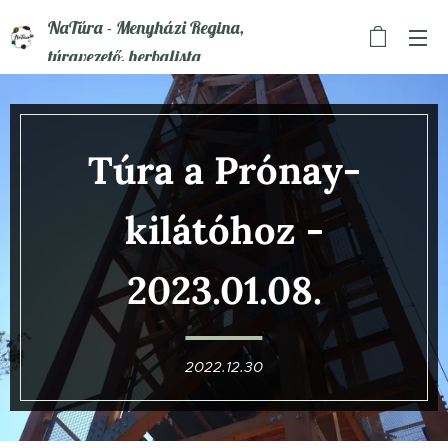
NaTúra - Menyházi Regina,
túravezető, herbalista
Túra
a Prónay-
kilátóhoz
-
2023.01.08.
2022.12.30