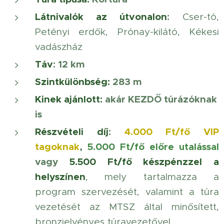
Látnivalók az útvonalon
:
Cser-tó,
Petényi erdők, Prónay-kilátó, Kékesi
vadászház
Táv
: 12 km
Szintkülönbség:
283 m
Kinek ajánlott
:
akár KEZDŐ túrázóknak
is
Részvételi díj
:
4.000 Ft/fő
VIP
tagoknak
,
5
.000 Ft/fő előre utalással
vagy
5.500 Ft/fő készpénzzel a
helyszínen
, mely tartalmazza a
program szervezését, valamint a túra
vezetését az MTSZ által minősített,
bronzjelvényes túravezetővel.