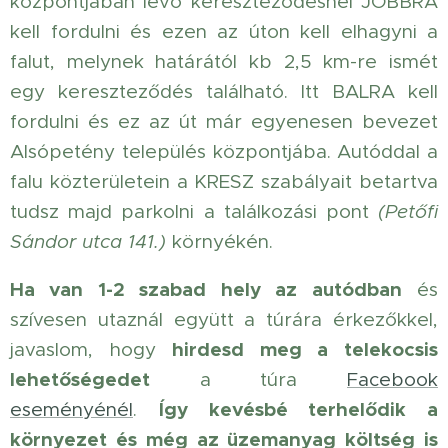
központjában lévő kereszteződésnél JOBBRA
kell fordulni és ezen az úton kell elhagyni a
falut, melynek határától kb 2,5 km-re ismét
egy kereszteződés található. Itt BALRA kell
fordulni és ez az út már egyenesen bevezet
Alsópetény település központjába. Autóddal a
falu közterületein a KRESZ szabályait betartva
tudsz majd parkolni a találkozási pont
(Petőfi
Sándor utca 141.)
környékén.
Ha van 1-2 szabad hely az autódban
és
szívesen utaznál együtt a túrára érkezőkkel,
hirdesd meg a telekocsis
javaslom, hogy
lehetőségedet
a túra
Facebook
Így kevésbé terhelődik a
eseményénél
.
környezet és még az üzemanyag költség is