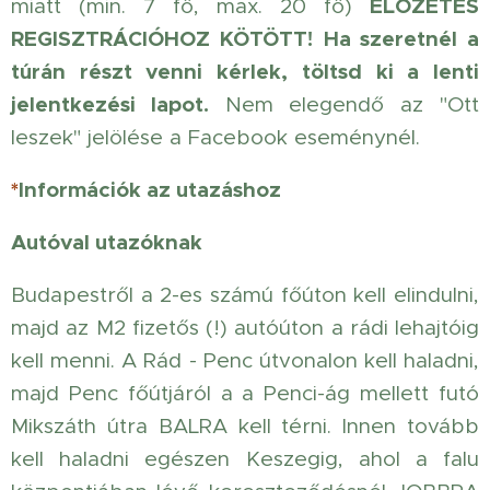
ELŐZETES
miatt (min. 7 fő, max. 20 fő)
REGISZTRÁCIÓHOZ KÖTÖTT!
Ha szeretnél a
túrán részt venni kérlek, töltsd ki a lenti
jelentkezési lapot.
Nem elegendő az "Ott
leszek" jelölése a Facebook eseménynél.
*
Információk az utazáshoz
Autóval utazóknak
Budapestről a 2-es számú főúton kell elindulni,
majd az M2 fizetős (!) autóúton a rádi lehajtóig
kell menni. A Rád - Penc útvonalon kell haladni,
majd Penc főútjáról a a Penci-ág mellett futó
Mikszáth útra BALRA kell térni. Innen tovább
kell haladni egészen Keszegig, ahol a falu