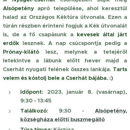
Alsópetény
apró települése, ahol keresztül
halad az Országos Kéktúra útvonala. Ezen a
túrán részben érinteni fogjuk a Kék útvonalát
is, de a fő csapásunk a
kevesek által járt
erdők
lesznek. A nap csúcspontja pedig a
Prónay-kilátó
lesz, melynek a tetejéről
letekintve a lábunk előtt hever majd a
Cserhát nyugati felének összes lankája.
Tarts
velem és kóstolj bele a Cserhát bájába. :)
Időpont
: 2023. január 8. (vasárnap),
9:30 - 13:45
Találkozó
: 9:30 -
Alsópetény,
községháza előtti buszmegálló
Túra típusa:
Körtúra