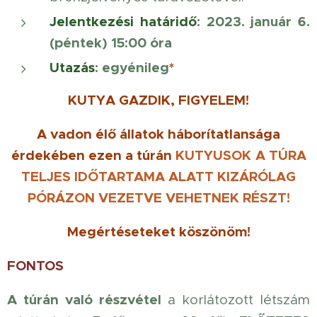
Jelentkezési határidő
:
2023. január 6.
(péntek) 15:00 óra
Utazás
: egyénileg
*
KUTYA GAZDIK, FIGYELEM!
A vadon élő állatok háborítatlansága
érdekében ezen a túrán
KUTYUSOK
A TÚRA
TELJES IDŐTARTAMA ALATT KIZÁRÓLAG
PÓRÁZON VEZETVE
VEHETNEK RÉSZT!
Megértéseteket köszönöm!
FONTOS
A túrán való részvétel
a korlátozott létszám