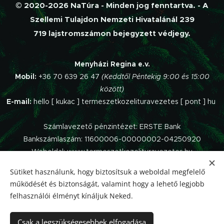
© 2020-2026 NaTúra - Minden jog fenntartva. - A
Szellemi Tulajdon Nemzeti Hivatalánál 239
719 lajstromszámon bejegyzett védjegy.
Menyházi Regina e.v.
Mobil:
+36 70 639 26 47
(Keddtől Péntekig 9:00 és 15:00
között)
E-mail:
hello [ kukac ] termeszetkozelituravezetes [ pont ] hu
Számlavezető pénzintézet: ERSTE Bank
Bankszámlaszám: 11600006-00000002-04250920
Weboldal: www.termeszetkozelituravezetes.hu
Sütiket használunk, hogy biztosítsuk a weboldal megfelelő
Az oldalt a
Webnode
működteti.
működését és biztonságát, valamint hogy a lehető legjobb
Impresszum
felhasználói élményt kínáljuk Neked.
Panaszkezelési szabályzat
Adatvédelmi Tájékoztató
Csak a legszükségesebbek elfogadása