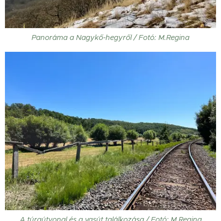
Panoráma a Nagykő-hegyről / Fotó: M.Regina
A túraútvonal és a vasút találkozása / Fotó: M.Regina