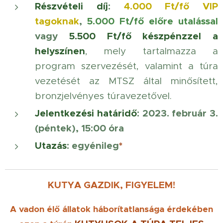
Részvételi díj
:
4.000 Ft/fő
VIP
tagoknak
,
5
.000 Ft/fő előre utalással
vagy
5.500 Ft/fő készpénzzel a
helyszínen
, mely tartalmazza a
program szervezését, valamint a túra
vezetését az MTSZ által minősített,
bronzjelvényes túravezetővel.
Jelentkezési határidő
: 2023. február 3.
(péntek), 15:00 óra
Utazás
: egyénileg
*
KUTYA GAZDIK, FIGYELEM!
A vadon élő állatok háborítatlansága érdekében