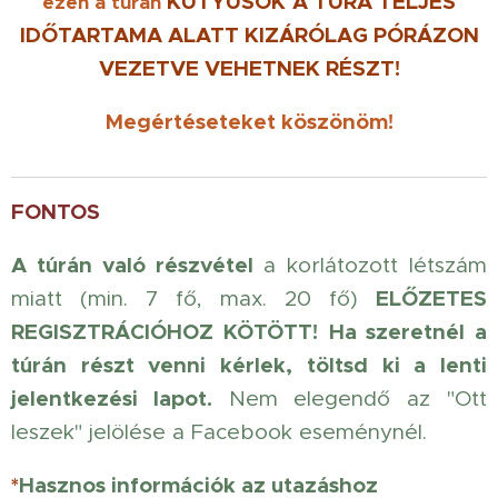
KUTYUSOK
A TÚRA TELJES
ezen a túrán
IDŐTARTAMA ALATT KIZÁRÓLAG PÓRÁZON
VEZETVE
VEHETNEK RÉSZT!
Megértéseteket köszönöm!
FONTOS
A túrán való részvétel
a korlátozott létszám
ELŐZETES
miatt (min. 7 fő, max. 20 fő)
REGISZTRÁCIÓHOZ KÖTÖTT!
Ha szeretnél a
túrán részt venni kérlek, töltsd ki a lenti
jelentkezési lapot.
Nem elegendő az "Ott
leszek" jelölése a Facebook eseménynél.
*
Hasznos információk az utazáshoz