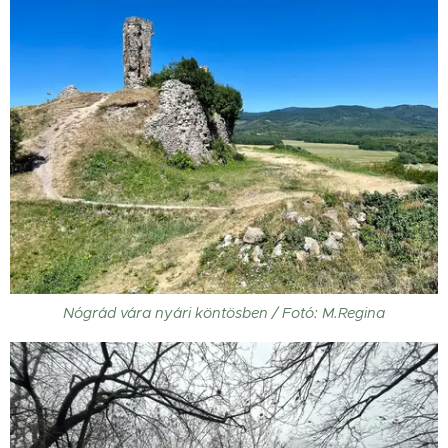
Nógrád vára nyári köntösben / Fotó: M.Regina