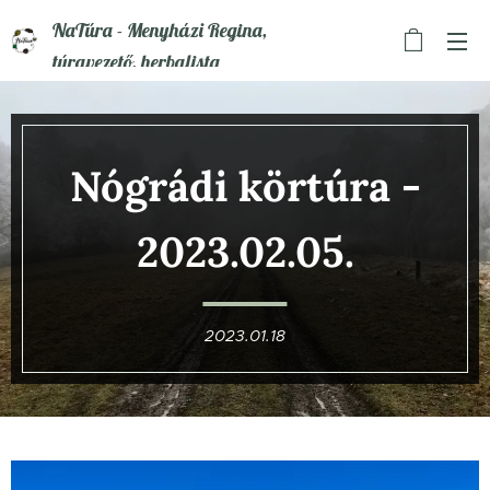
NaTúra - Menyházi Regina,
túravezető, herbalista
Nógrádi körtúra -
2023.02.05.
2023.01.18