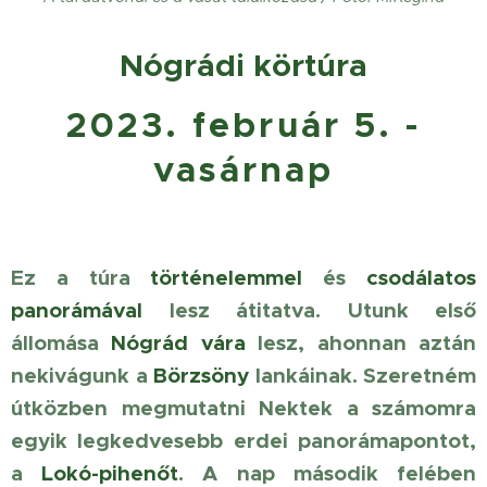
Nógrádi körtúra
2023. február 5. -
vasárnap
Ez a túra
történelemmel
és
csodálatos
panorámával
lesz átitatva. Utunk első
állomása
Nógrád vára
lesz, ahonnan aztán
nekivágunk a
Börzsöny
lankáinak. Szeretném
útközben megmutatni Nektek a számomra
egyik legkedvesebb erdei panorámapontot,
a
Lokó-pihenőt
. A nap második felében