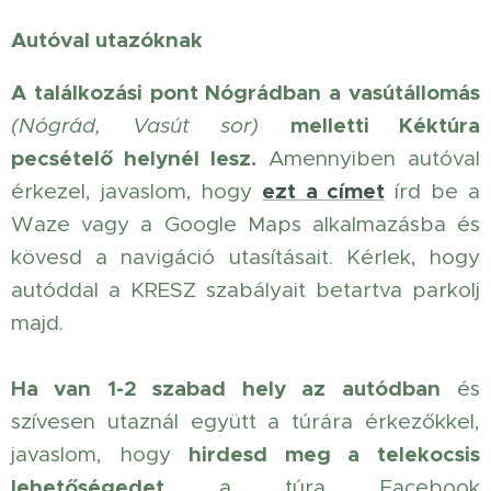
Autóval utazóknak
A találkozási pont Nógrádban a vasútállomás
melletti Kéktúra
(Nógrád, Vasút sor)
pecsételő helynél lesz.
Amennyiben autóval
ezt a címet
érkezel, javaslom, hogy
írd be a
Waze vagy a Google Maps alkalmazásba és
kövesd a navigáció utasításait. Kérlek, hogy
autóddal a KRESZ szabályait betartva parkolj
majd.
Ha van 1-2 szabad hely az autódban
és
szívesen utaznál együtt a túrára érkezőkkel,
hirdesd meg a telekocsis
javaslom, hogy
lehetőségedet
a túra Facebook