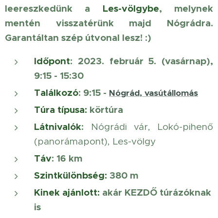
leereszkedünk a
Les-völgybe
, melynek
mentén visszatérünk majd Nógrádra.
Garantáltan szép útvonal lesz! :)
Időpont
: 2023. február 5. (vasárnap),
9:15 - 15:30
Találkozó
: 9:15
-
Nógrád, vasútállomás
Túra típusa:
körtúra
Látnivalók
:
Nógrádi vár, Lokó-pihenő
(panorámapont), Les-völgy
Táv
: 16 km
Szintkülönbség:
380 m
Kinek ajánlott
:
akár KEZDŐ túrázóknak
is