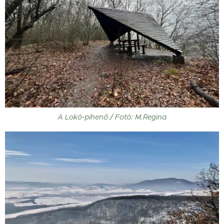
A Lokó-pihenő / Fotó: M.Regina