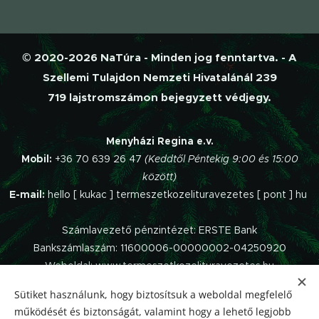
© 2020-2026 NaTúra - Minden jog fenntartva. - A
Szellemi Tulajdon Nemzeti Hivatalánál 239
719 lajstromszámon bejegyzett védjegy.
Menyházi Regina e.v.
Mobil:
+36 70 639 26 47
(Keddtől Péntekig 9:00 és 15:00
között)
E-mail:
hello [ kukac ] termeszetkozelituravezetes [ pont ] hu
Számlavezető pénzintézet: ERSTE Bank
Bankszámlaszám: 11600006-00000002-04250920
Weboldal: www.termeszetkozelituravezetes.hu
Sütiket használunk, hogy biztosítsuk a weboldal megfelelő
Az oldalt a
Webnode
működteti.
működését és biztonságát, valamint hogy a lehető legjobb