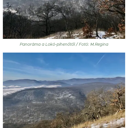
Panoráma a Lokó-pihenőtől / Fotó: M.Regina